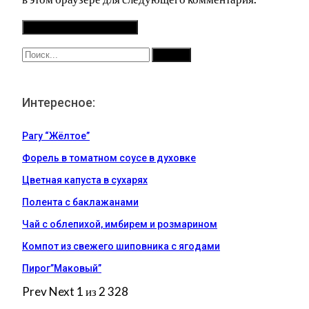
Интересное:
Рагу “Жёлтое”
Форель в томатном соусе в духовке
Цветная капуста в сухарях
Полента с баклажанами
Чай с облепихой, имбирем и розмарином
Компот из свежего шиповника с ягодами
Пирог”Маковый”
Prev
Next
1 из 2 328