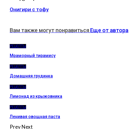
Онигири с тофу
Вам также могут понравиться
Еще от автора
РЕЦЕПТЫ
Мраморный тирамису
РЕЦЕПТЫ
Домашняя грудинка
РЕЦЕПТЫ
Лимонад из крыжовника
РЕЦЕПТЫ
Ленивая овощная паста
Prev
Next