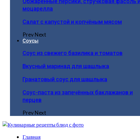
Обжаренные персики, стручковая фасоль 
моцарелла
Салат с капустой и копчёным мясом
Prev
Next
Соусы
Соус из свежего базилика и томатов
Вкусный маринад для шашлыка
Гранатовый соус для шашлыка
Соус-паста из запечённых баклажанов и
перцев
Prev
Next
Главная