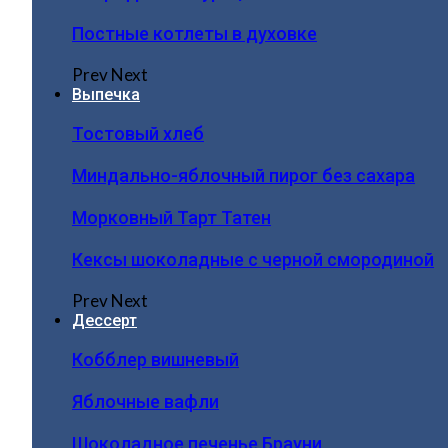
Постные котлеты в духовке
Prev
Next
Выпечка
Тостовый хлеб
Миндально-яблочный пирог без сахара
Морковный Тарт Татен
Кексы шоколадные с черной смородиной
Prev
Next
Дессерт
Кобблер вишневый
Яблочные вафли
Шоколадное печенье Брауни