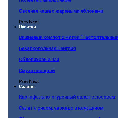
Овсяная каша с жареными яблоками
Prev
Next
Напитки
Вишневый компот с мятой “Настоятельный
Безалкогольная Сангрия
Облепиховый чай
Смузи овощной
Prev
Next
Салаты
Картофельно-огуречный салат с лососем
Салат с рисом, авокадо и кочудяном