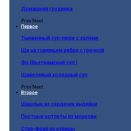
Домашняя грудинка
Prev
Next
Первое
Тыквенный суп-пюре с халуми
Щи на говяжьем ребре с гречкой
Фо (Вьетнамский суп )
Щавелевый холодный суп
Prev
Next
Второе
Шашлык из сердечек индейки
Постные котлеты из моркови
Стир-фрай из курицы