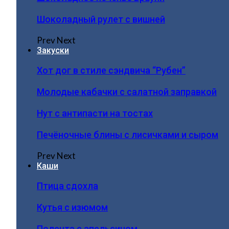
Шоколадный рулет с вишней
Prev
Next
Закуски
Хот дог в стиле сэндвича “Рубен”
Молодые кабачки с салатной заправкой
Нут с антипасти на тостах
Печёночные блины с лисичками и сыром
Prev
Next
Каши
Птица сдохла
Кутья с изюмом
Полента с апельсином