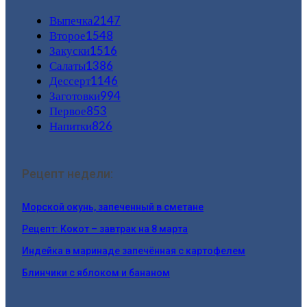
Выпечка
2147
Второе
1548
Закуски
1516
Салаты
1386
Дессерт
1146
Заготовки
994
Первое
853
Напитки
826
Рецепт недели:
Морской окунь, запеченный в сметане
Рецепт: Кокот – завтрак на 8 марта
Индейка в маринаде запечённая с картофелем
Блинчики с яблоком и бананом