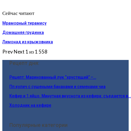
Сейчас читают
Мраморный тирамису
Домашняя грудинка
Лимонад из крыжовника
Prev
Next
1 из 1 558
Рецепт дня:
Рецепт: Маринованный лук “хрустящий” –…
Пп кулич с сушеными бананами и семенами чиа
Кефир и 1 яйцо. Минутная вкуснота из кефира: съедается в…
Холодник на кефире
Популярные категории