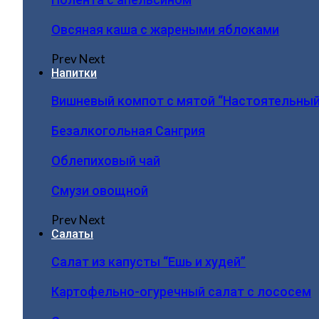
Овсяная каша с жареными яблоками
Prev
Next
Напитки
Вишневый компот с мятой “Настоятельный
Безалкогольная Сангрия
Облепиховый чай
Смузи овощной
Prev
Next
Салаты
Салат из капусты “Ешь и худей”
Картофельно-огуречный салат с лососем