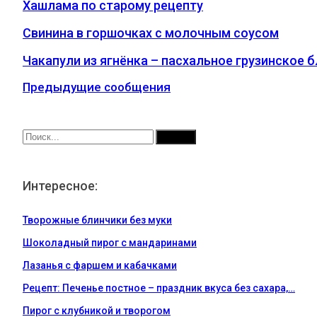
Хашлама по старому рецепту
Свинина в горшочках с молочным соусом
Чакапули из ягнёнка – пасхальное грузинское 
Предыдущие сообщения
Интересное:
Творожные блинчики без муки
Шоколадный пирог с мандаринами
Лазанья с фаршем и кабачками
Рецепт: Печенье постное – праздник вкуса без сахара,…
Пирог с клубникой и творогом