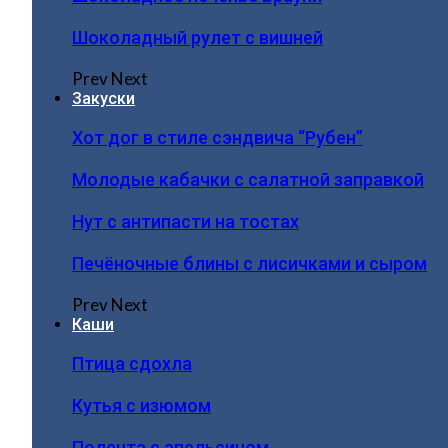
Шоколадный рулет с вишней
Prev
Next
Закуски
Хот дог в стиле сэндвича “Рубен”
Молодые кабачки с салатной заправкой
Нут с антипасти на тостах
Печёночные блины с лисичками и сыром
Prev
Next
Каши
Птица сдохла
Кутья с изюмом
Полента с апельсином