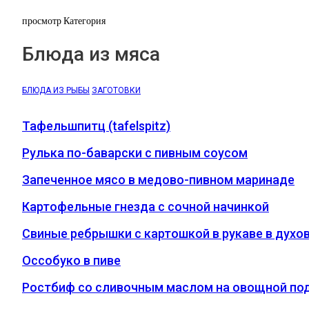
просмотр Категория
Блюда из мяса
БЛЮДА ИЗ РЫБЫ
ЗАГОТОВКИ
Тафельшпитц (tafelspitz)
Рулька по-баварски с пивным соусом
Запеченное мясо в медово-пивном маринаде
Картофельные гнезда с сочной начинкой
Свиные ребрышки с картошкой в рукаве в духо
Оссобуко в пиве
Ростбиф со сливочным маслом на овощной по