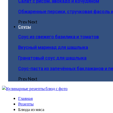
Салат с рисом, авокадо и кочудяном
Обжаренные персики, стручковая фасоль 
Prev
Next
Соусы
Соус из свежего базилика и томатов
Вкусный маринад для шашлыка
Гранатовый соус для шашлыка
Соус-паста из запечённых баклажанов и п
Prev
Next
Главная
Рецепты
Блюда из мяса