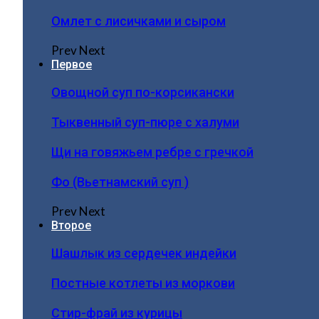
Омлет с лисичками и сыром
Prev
Next
Первое
Овощной суп по-корсикански
Тыквенный суп-пюре с халуми
Щи на говяжьем ребре с гречкой
Фо (Вьетнамский суп )
Prev
Next
Второе
Шашлык из сердечек индейки
Постные котлеты из моркови
Стир-фрай из курицы