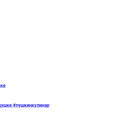
вке
душке #пушкинкулинар