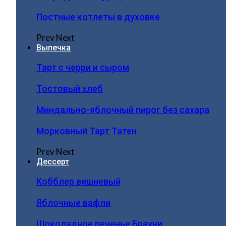
Постные котлеты в духовке
Prev
Next
Выпечка
Тарт с черри и сыром
Тостовый хлеб
Миндально-яблочный пирог без сахара
Морковный Тарт Татен
Prev
Next
Дессерт
Кобблер вишневый
Яблочные вафли
Шоколадное печенье Брауни