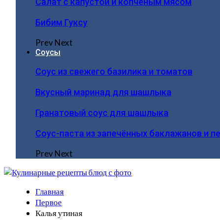
Салат с капустой и копчёным мясом
Бибим Гуксу
Prev
Next
Соусы
Соус из свежего базилика и томатов
Вкусный маринад для шашлыка
Гранатовый соус для шашлыка
Соус-паста из запечённых баклажанов и п
Prev
Next
Главная
Первое
Калья утиная