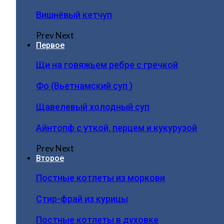
Вишнёвый кетчуп
Prev
Next
Первое
Щи на говяжьем ребре с гречкой
Фо (Вьетнамский суп )
Щавелевый холодный суп
Айнтопф с уткой, перцем и кукурузой
Prev
Next
Второе
Постные котлеты из моркови
Стир-фрай из курицы
Постные котлеты в духовке