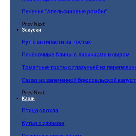
Печенье “Апельсиновые ромбы”
Prev
Next
Закуски
Нут с антипасти на тостах
Печёночные блины с лисичками и сыром
Томатные тосты с глазуньей из перепелин
Салат из запеченной брюссельской капус
Prev
Next
Каши
Птица сдохла
Кутья с изюмом
Полента с апельсином