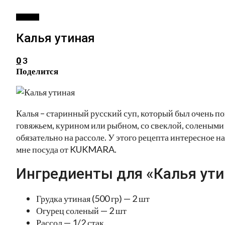
ПЕРВОЕ
Калья утиная
3
0
Поделится
Калья – старинный русский суп, который был очень поп
говяжьем, курином или рыбном, со свеклой, соленым
обязательно на рассоле. У этого рецепта интересное наз
мне посуда от KUKMARA.
Ингредиенты для «Калья ути
Грудка утиная (500 гр) — 2 шт
Огурец соленый — 2 шт
Рассол — 1/2 стак.