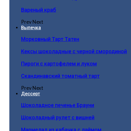
Вареный краб
Prev
Next
Выпечка
Морковный Тарт Татен
Кексы шоколадные с черной смородиной
Пироги c картофелем и луком
Скандинавский томатный тарт
Prev
Next
Дессерт
Шоколадное печенье Брауни
Шоколадный рулет с вишней
Мармелад из кабачка с лаймом