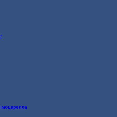
”
и моцарелла