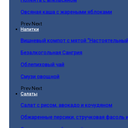
Овсяная каша с жареными яблоками
Prev
Next
Напитки
Вишневый компот с мятой “Настоятельный
Безалкогольная Сангрия
Облепиховый чай
Смузи овощной
Prev
Next
Салаты
Салат с рисом, авокадо и кочудяном
Обжаренные персики, стручковая фасоль 