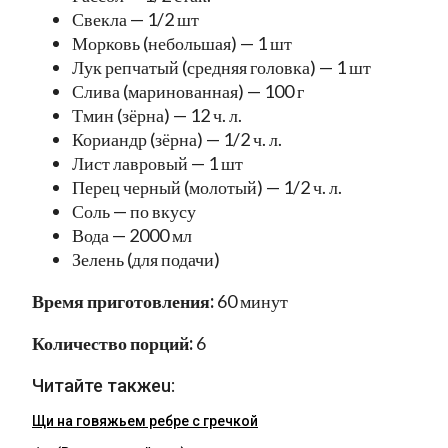
Свекла — 1/2 шт
Морковь (небольшая) — 1 шт
Лук репчатый (средняя головка) — 1 шт
Слива (маринованная) — 100 г
Тмин (зёрна) — 12 ч. л.
Кориандр (зёрна) — 1/2 ч. л.
Лист лавровый — 1 шт
Перец черный (молотый) — 1/2 ч. л.
Соль — по вкусу
Вода — 2000 мл
Зелень (для подачи)
Время приготовления:
60 минут
Количество порций:
6
Читайте такжеu:
Щи на говяжьем ребре с гречкой