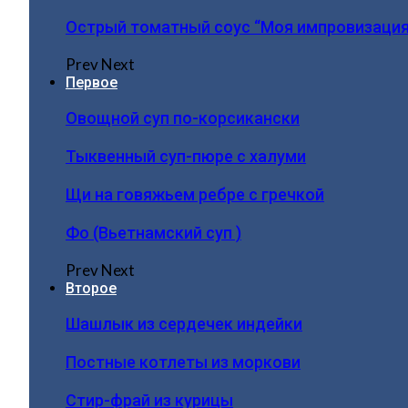
Острый томатный соус “Моя импровизация
Prev
Next
Первое
Овощной суп по-корсикански
Тыквенный суп-пюре с халуми
Щи на говяжьем ребре с гречкой
Фо (Вьетнамский суп )
Prev
Next
Второе
Шашлык из сердечек индейки
Постные котлеты из моркови
Стир-фрай из курицы