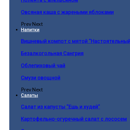
Овсяная каша с жареными яблоками
Prev
Next
Напитки
Вишневый компот с мятой “Настоятельный
Безалкогольная Сангрия
Облепиховый чай
Смузи овощной
Prev
Next
Салаты
Салат из капусты “Ешь и худей”
Картофельно-огуречный салат с лососем