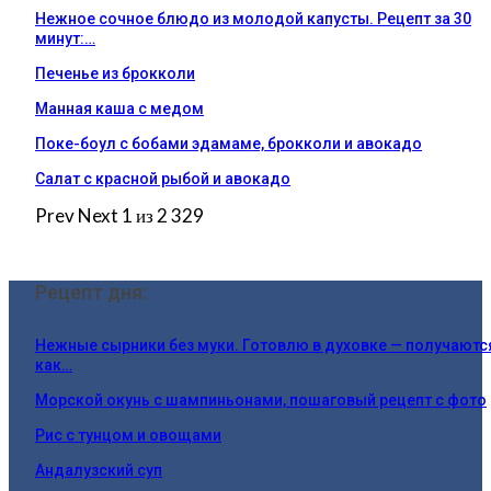
Нежное сочное блюдо из молодой капусты. Рецепт за 30
минут:…
Печенье из брокколи
Манная каша с медом
Поке-боул с бобами эдамаме, брокколи и авокадо
Салат с красной рыбой и авокадо
Prev
Next
1 из 2 329
Рецепт дня:
Нежные сырники без муки. Готовлю в духовке — получаютс
как…
Морской окунь с шампиньонами, пошаговый рецепт с фото
Рис с тунцом и овощами
Андалузский суп