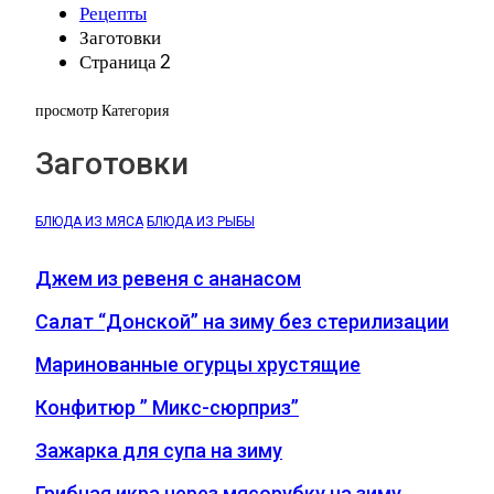
Рецепты
Заготовки
Страница 2
просмотр Категория
Заготовки
БЛЮДА ИЗ МЯСА
БЛЮДА ИЗ РЫБЫ
Джем из ревеня c ананасом
Салат “Донской” на зиму без стерилизации
Маринованные огурцы хрустящие
Конфитюр ” Микс-сюрприз”
Зажарка для супа на зиму
Грибная икра через мясорубку на зиму