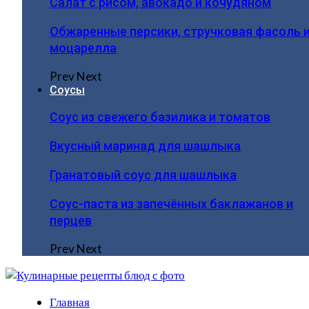
Салат с рисом, авокадо и кочудяном
Обжаренные персики, стручковая фасоль 
моцарелла
Prev
Next
Соусы
Соус из свежего базилика и томатов
Вкусный маринад для шашлыка
Гранатовый соус для шашлыка
Соус-паста из запечённых баклажанов и
перцев
Prev
Next
Главная