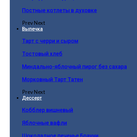
Постные котлеты в духовке
Prev
Next
Выпечка
Тарт с черри и сыром
Тостовый хлеб
Миндально-яблочный пирог без сахара
Морковный Тарт Татен
Prev
Next
Дессерт
Кобблер вишневый
Яблочные вафли
Шоколадное печенье Брауни