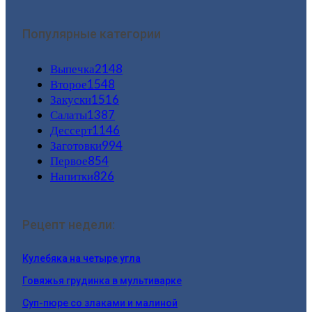
Популярные категории
Выпечка
2148
Второе
1548
Закуски
1516
Салаты
1387
Дессерт
1146
Заготовки
994
Первое
854
Напитки
826
Рецепт недели:
Кулебяка на четыре угла
Говяжья грудинка в мультиварке
Суп-пюре со злаками и малиной