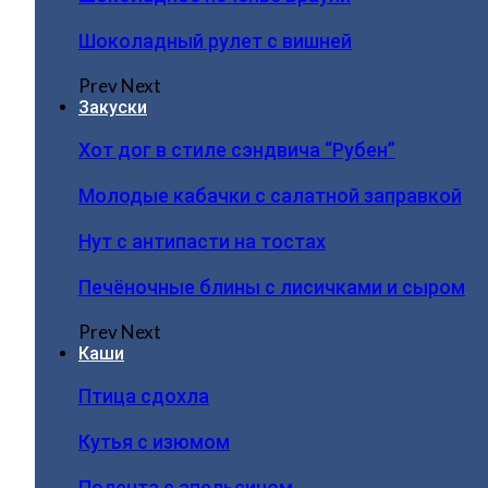
Шоколадный рулет с вишней
Prev
Next
Закуски
Хот дог в стиле сэндвича “Рубен”
Молодые кабачки с салатной заправкой
Нут с антипасти на тостах
Печёночные блины с лисичками и сыром
Prev
Next
Каши
Птица сдохла
Кутья с изюмом
Полента с апельсином