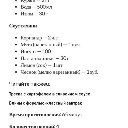
Вода — 500 мл
Изюм — 30 г
Соус тахини
Кориандр — 2 ч. л.
Мята (нарезанный) — 1 пуч.
Йогурт — 100 г
Паста тахинная — 30 г
Лимон (сок) — 1 шт
Чеснок (мелко нарезанный) — 1 зуб.
Читайте такжеu:
Треска с картофелем в сливочном соусе
Блины с форелью-классный завтрак
Время приготовления:
65 минут
Количество порций:
4