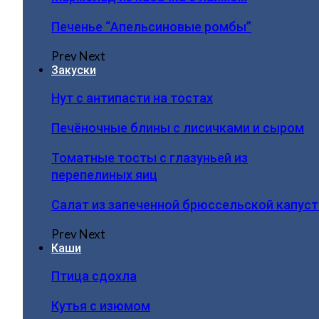
Печенье “Апельсиновые ромбы”
Prev
Next
Закуски
Нут с антипасти на тостах
Печёночные блины с лисичками и сыром
Томатные тосты с глазуньей из
перепелиных яиц
Салат из запеченной брюссельской капус
Prev
Next
Каши
Птица сдохла
Кутья с изюмом