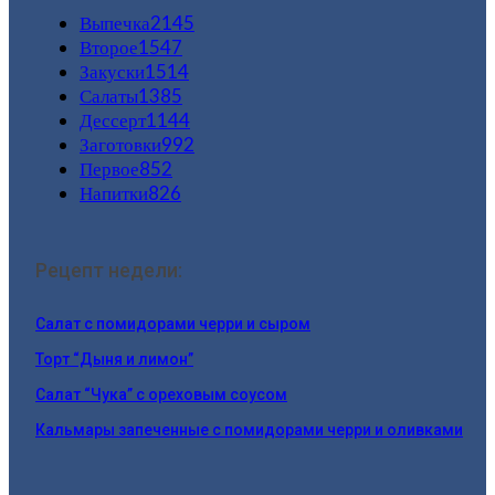
Выпечка
2145
Второе
1547
Закуски
1514
Салаты
1385
Дессерт
1144
Заготовки
992
Первое
852
Напитки
826
Рецепт недели:
Салат с помидорами черри и сыром
Торт “Дыня и лимон”
Салат “Чука” с ореховым соусом
Кальмары запеченные с помидорами черри и оливками