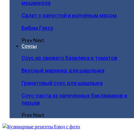
моцарелла
Салат с капустой и копчёным мясом
Бибим Гуксу
Prev
Next
Соусы
Соус из свежего базилика и томатов
Вкусный маринад для шашлыка
Гранатовый соус для шашлыка
Соус-паста из запечённых баклажанов и
перцев
Prev
Next