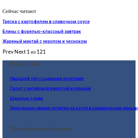
Сейчас читают
Треска с картофелем в сливочном соусе
Блины с форелью-классный завтрак
Жареный минтай с укропом и чесноком
Prev
Next
1 из 121
Рецепт дня:
Овощной суп с сырными рулетами
Салат с китайской капустой и курицей
Шашлык с киви
Запечённая свиная лопатка на кости в карамельном панцир
Популярные категории