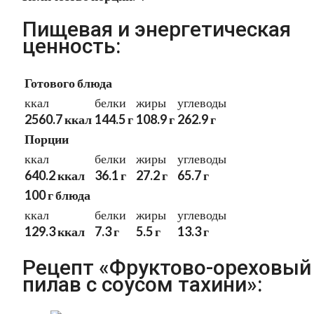
Пищевая и энергетическая
ценность:
Готового блюда
ккал
белки
жиры
углеводы
2560.7 ккал
144.5 г
108.9 г
262.9 г
Порции
ккал
белки
жиры
углеводы
640.2 ккал
36.1 г
27.2 г
65.7 г
100 г блюда
ккал
белки
жиры
углеводы
129.3 ккал
7.3 г
5.5 г
13.3 г
Рецепт «Фруктово-ореховый
пилав с соусом тахини»: