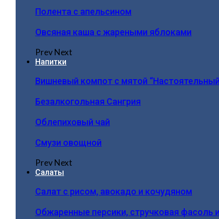
Полента с апельсином
Овсяная каша с жареными яблоками
Prev
Next
Напитки
Вишневый компот с мятой “Настоятельный
Безалкогольная Сангрия
Облепиховый чай
Смузи овощной
Prev
Next
Салаты
Салат с рисом, авокадо и кочудяном
Обжаренные персики, стручковая фасоль 