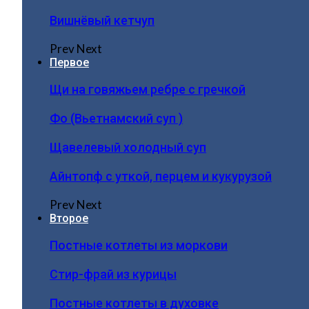
Вишнёвый кетчуп
Prev
Next
Первое
Щи на говяжьем ребре с гречкой
Фо (Вьетнамский суп )
Щавелевый холодный суп
Айнтопф с уткой, перцем и кукурузой
Prev
Next
Второе
Постные котлеты из моркови
Стир-фрай из курицы
Постные котлеты в духовке