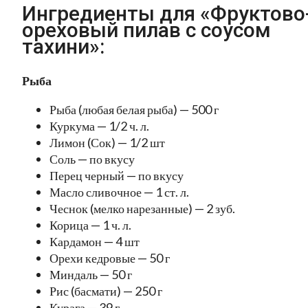
Ингредиенты для «Фруктово
ореховый пилав с соусом
тахини»:
Рыба
Рыба (любая белая рыба) — 500 г
Куркума — 1/2 ч. л.
Лимон (Сок) — 1/2 шт
Соль — по вкусу
Перец черный — по вкусу
Масло сливочное — 1 ст. л.
Чеснок (мелко нарезанные) — 2 зуб.
Корица — 1 ч. л.
Кардамон — 4 шт
Орехи кедровые — 50 г
Миндаль — 50 г
Рис (басмати) — 250 г
Курага — 39 г