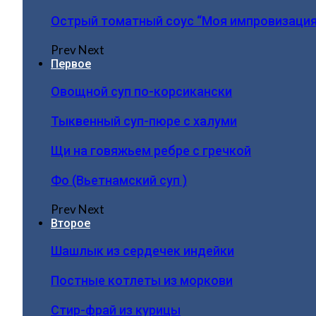
Острый томатный соус “Моя импровизация
Prev
Next
Первое
Овощной суп по-корсикански
Тыквенный суп-пюре с халуми
Щи на говяжьем ребре с гречкой
Фо (Вьетнамский суп )
Prev
Next
Второе
Шашлык из сердечек индейки
Постные котлеты из моркови
Стир-фрай из курицы