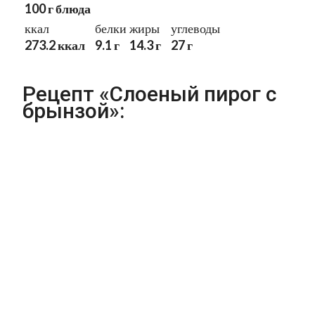
100 г блюда
ккал
белки
жиры
углеводы
273.2 ккал
9.1 г
14.3 г
27 г
Рецепт «Слоеный пирог с
брынзой»: