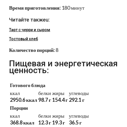
Время приготовления:
180 минут
Читайте такжеu:
Тарт с черри и сыром
Тостовый хлеб
Количество порций:
8
Пищевая и энергетическая
ценность:
Готового блюда
ккал
белки
жиры
углеводы
2950.6 ккал
98.7 г
154.4 г
292.1 г
Порции
ккал
белки
жиры
углеводы
368.8 ккал
12.3 г
19.3 г
36.5 г