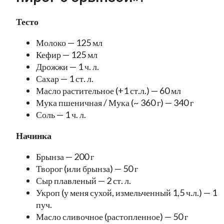
Тесто
Молоко — 125 мл
Кефир — 125 мл
Дрожжи — 1 ч. л.
Сахар — 1 ст. л.
Масло растительное (+1 ст.л.) — 60 мл
Мука пшеничная / Мука (~ 360 г) — 340 г
Соль — 1 ч. л.
Начинка
Брынза — 200 г
Творог (или брынза) — 50 г
Сыр плавленый — 2 ст. л.
Укроп (у меня сухой, измельченный 1,5 ч.л.) — 1
пуч.
Масло сливочное (растопленное) — 50 г