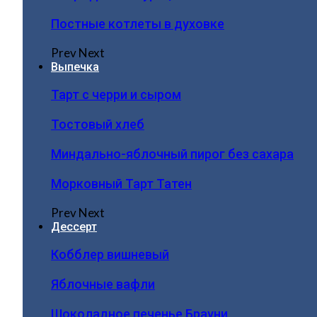
Постные котлеты в духовке
Prev
Next
Выпечка
Тарт с черри и сыром
Тостовый хлеб
Миндально-яблочный пирог без сахара
Морковный Тарт Татен
Prev
Next
Дессерт
Кобблер вишневый
Яблочные вафли
Шоколадное печенье Брауни