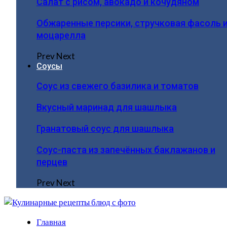
Салат с рисом, авокадо и кочудяном
Обжаренные персики, стручковая фасоль 
моцарелла
Prev
Next
Соусы
Соус из свежего базилика и томатов
Вкусный маринад для шашлыка
Гранатовый соус для шашлыка
Соус-паста из запечённых баклажанов и
перцев
Prev
Next
Главная