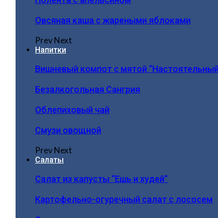
Овсяная каша с жареными яблоками
Prev
Next
Напитки
Вишневый компот с мятой “Настоятельный
Безалкогольная Сангрия
Облепиховый чай
Смузи овощной
Prev
Next
Салаты
Салат из капусты “Ешь и худей”
Картофельно-огуречный салат с лососем