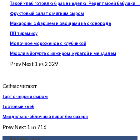
Такой хлеб готовлю 6 раз в неделю. Рецепт моей бабушки:…
Фруктовый салат с мягким сыром
Макароны с фаршем и овощами на сковороде
ПП тирамису
Молочное мороженое с клубникой
Мюсли в йогурте с инжиром, курагой и миндалем
Prev
Next
1 из 2 329
Сейчас читают
Тарт с черри и сыром
Тостовый хлеб
Миндально-яблочный пирог без сахара
Prev
Next
1 из 716
Рецепт дня: