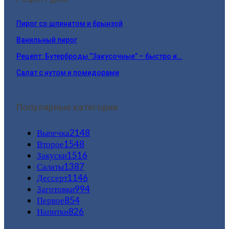
Пирог со шпинатом и брынзой
Ванильный пирог
Рецепт: Бутерброды “Закусочные” – быстро и…
Салат с нутом и помидорами
Популярные категории
Выпечка
2148
Второе
1548
Закуски
1516
Салаты
1387
Дессерт
1146
Заготовки
994
Первое
854
Напитки
826