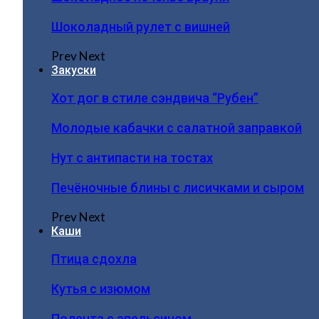
Шоколадный рулет с вишней
Prev
Next
Закуски
Хот дог в стиле сэндвича “Рубен”
Молодые кабачки с салатной заправкой
Нут с антипасти на тостах
Печёночные блины с лисичками и сыром
Prev
Next
Каши
Птица сдохла
Кутья с изюмом
Полента с апельсином