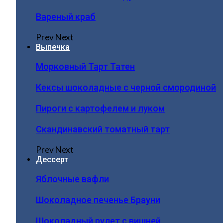
Вареный краб
Prev
Next
Выпечка
Морковный Тарт Татен
Кексы шоколадные с черной смородиной
Пироги c картофелем и луком
Скандинавский томатный тарт
Prev
Next
Дессерт
Яблочные вафли
Шоколадное печенье Брауни
Шоколадный рулет с вишней