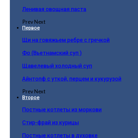
Ленивая овощная паста
Prev
Next
Первое
Щи на говяжьем ребре с гречкой
Фо (Вьетнамский суп )
Щавелевый холодный суп
Айнтопф с уткой, перцем и кукурузой
Prev
Next
Второе
Постные котлеты из моркови
Стир-фрай из курицы
Постные котлеты в духовке