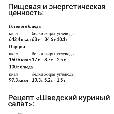
Пищевая и энергетическая
ценность:
Готового блюда
ккал
белки
жиры
углеводы
642.4 ккал
68 г
34.6 г
10.1 г
Порции
ккал
белки
жиры
углеводы
160.6 ккал
17 г
8.7 г
2.5 г
100 г блюда
ккал
белки
жиры
углеводы
97.3 ккал
10.3 г
5.2 г
1.5 г
Рецепт «Шведский куриный
салат»: