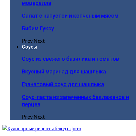
моцарелла
Салат с капустой и копчёным мясом
Бибим Гуксу
Prev
Next
Соусы
Соус из свежего базилика и томатов
Вкусный маринад для шашлыка
Гранатовый соус для шашлыка
Соус-паста из запечённых баклажанов и
перцев
Prev
Next