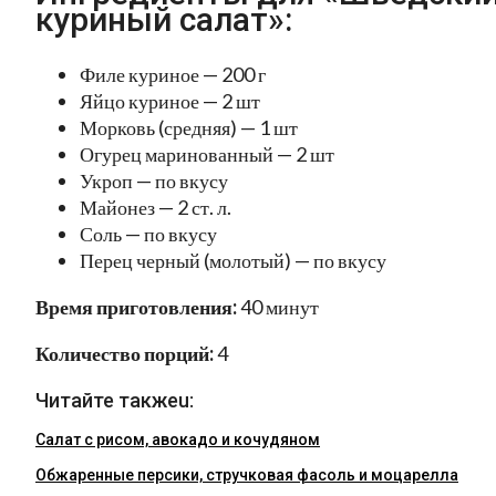
куриный салат»:
Филе куриное — 200 г
Яйцо куриное — 2 шт
Морковь (средняя) — 1 шт
Огурец маринованный — 2 шт
Укроп — по вкусу
Майонез — 2 ст. л.
Соль — по вкусу
Перец черный (молотый) — по вкусу
Время приготовления:
40 минут
Количество порций:
4
Читайте такжеu:
Салат с рисом, авокадо и кочудяном
Обжаренные персики, стручковая фасоль и моцарелла