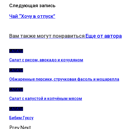
Следующая запись
Чай “Хочу в отпуск”
Вам также могут понравиться
Еще от автора
САЛАТЫ
Салат с рисом, авокадо и кочудяном
САЛАТЫ
Обжаренные персики, стручковая фасоль и моцарелла
САЛАТЫ
Салат с капустой и копчёным мясом
САЛАТЫ
Бибим Гуксу
Prev
Next