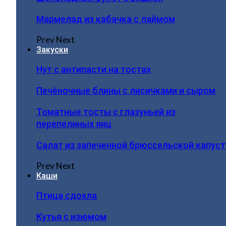
Мармелад из кабачка с лаймом
Prev
Next
Закуски
Нут с антипасти на тостах
Печёночные блины с лисичками и сыром
Томатные тосты с глазуньей из
перепелиных яиц
Салат из запеченной брюссельской капус
Prev
Next
Каши
Птица сдохла
Кутья с изюмом