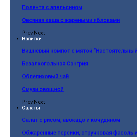
Полента с апельсином
Овсяная каша с жареными яблоками
Prev
Next
Напитки
Вишневый компот с мятой “Настоятельный
Безалкогольная Сангрия
Облепиховый чай
Смузи овощной
Prev
Next
Салаты
Салат с рисом, авокадо и кочудяном
Обжаренные персики, стручковая фасоль 