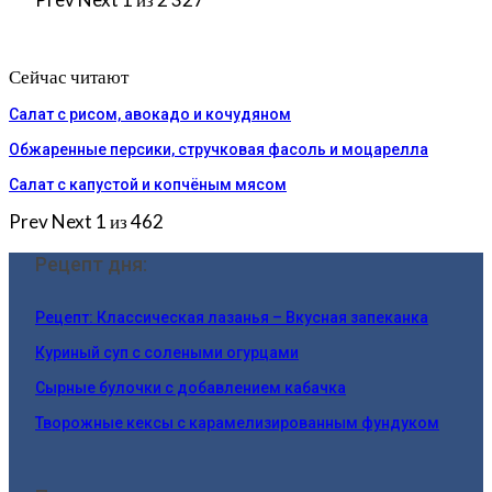
Сейчас читают
Салат с рисом, авокадо и кочудяном
Обжаренные персики, стручковая фасоль и моцарелла
Салат с капустой и копчёным мясом
Prev
Next
1 из 462
Рецепт дня:
Рецепт: Классическая лазанья – Вкусная запеканка
Куриный суп с солеными огурцами
Сырные булочки с добавлением кабачка
Творожные кексы с карамелизированным фундуком