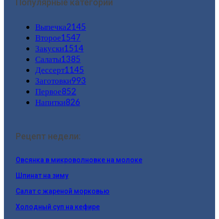
Популярные категории
Выпечка
2145
Второе
1547
Закуски
1514
Салаты
1385
Дессерт
1145
Заготовки
993
Первое
852
Напитки
826
Рецепт недели:
Овсянка в микроволновке на молоке
Шпинат на зиму
Салат с жареной морковью
Холодный суп на кефире