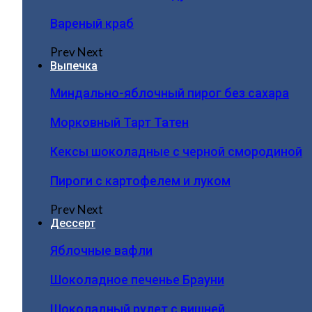
Вареный краб
Prev
Next
Выпечка
Миндально-яблочный пирог без сахара
Морковный Тарт Татен
Кексы шоколадные с черной смородиной
Пироги c картофелем и луком
Prev
Next
Дессерт
Яблочные вафли
Шоколадное печенье Брауни
Шоколадный рулет с вишней