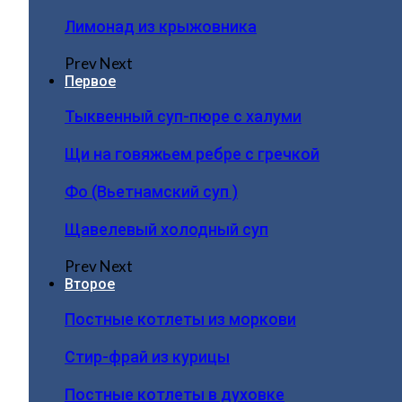
Лимонад из крыжовника
Prev
Next
Первое
Тыквенный суп-пюре с халуми
Щи на говяжьем ребре с гречкой
Фо (Вьетнамский суп )
Щавелевый холодный суп
Prev
Next
Второе
Постные котлеты из моркови
Стир-фрай из курицы
Постные котлеты в духовке