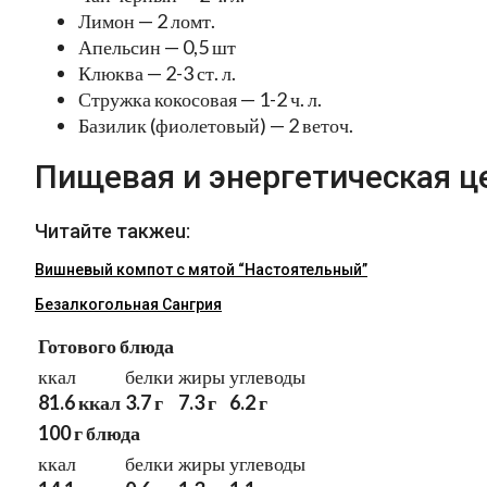
Лимон — 2 ломт.
Апельсин — 0,5 шт
Клюква — 2-3 ст. л.
Стружка кокосовая — 1-2 ч. л.
Базилик (фиолетовый) — 2 веточ.
Пищевая и энергетическая ц
Читайте такжеu:
Вишневый компот с мятой “Настоятельный”
Безалкогольная Сангрия
Готового блюда
ккал
белки
жиры
углеводы
81.6 ккал
3.7 г
7.3 г
6.2 г
100 г блюда
ккал
белки
жиры
углеводы