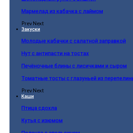
Мармелад из кабачка с лаймом
Prev
Next
Закуски
Молодые кабачки с салатной заправкой
Нут с антипасти на тостах
Печёночные блины с лисичками и сыром
Томатные тосты с глазуньей из перепелин
Prev
Next
Каши
Птица сдохла
Кутья с изюмом
Полента с апельсином