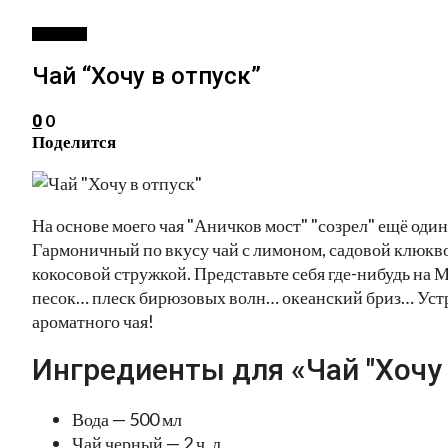
НАПИТКИ
Чай “Хочу в отпуск”
0
0
Поделится
На основе моего чая "Аничков мост" "созрел" ещё оди
Гармоничный по вкусу чай с лимоном, садовой клюкв
кокосовой стружкой. Представьте себя где-нибудь на 
песок… плеск бирюзовых волн… океанский бриз… Уст
ароматного чая!
Ингредиенты для «Чай "Хочу 
Вода — 500 мл
Чай черный — 2 ч. л.