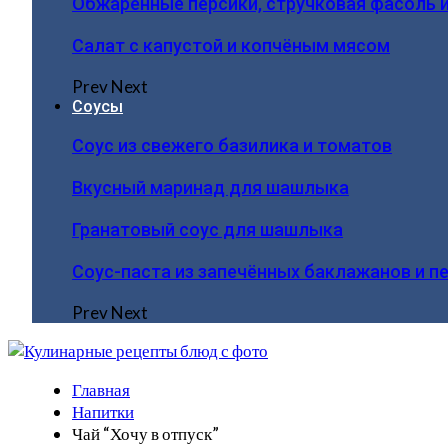
Обжаренные персики, стручковая фасоль 
Салат с капустой и копчёным мясом
Prev
Next
Соусы
Соус из свежего базилика и томатов
Вкусный маринад для шашлыка
Гранатовый соус для шашлыка
Соус-паста из запечённых баклажанов и п
Prev
Next
Главная
Напитки
Чай “Хочу в отпуск”