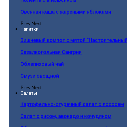
Овсяная каша с жареными яблоками
Prev
Next
Напитки
Вишневый компот с мятой “Настоятельный
Безалкогольная Сангрия
Облепиховый чай
Смузи овощной
Prev
Next
Салаты
Картофельно-огуречный салат с лососем
Салат с рисом, авокадо и кочудяном