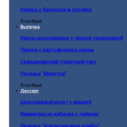
Курица с брокколи в духовке
Prev
Next
Выпечка
Кексы шоколадные с черной смородиной
Пироги c картофелем и луком
Скандинавский томатный тарт
Печенье “Минутка”
Prev
Next
Дессерт
Шоколадный рулет с вишней
Мармелад из кабачка с лаймом
Печенье “Апельсиновые ромбы”