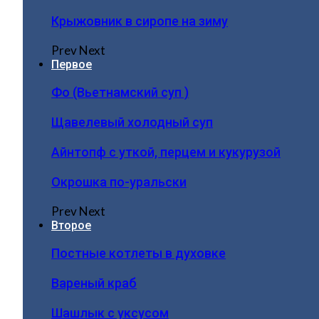
Крыжовник в сиропе на зиму
Prev
Next
Первое
Фо (Вьетнамский суп )
Щавелевый холодный суп
Айнтопф с уткой, перцем и кукурузой
Окрошка по-уральски
Prev
Next
Второе
Постные котлеты в духовке
Вареный краб
Шашлык с уксусом