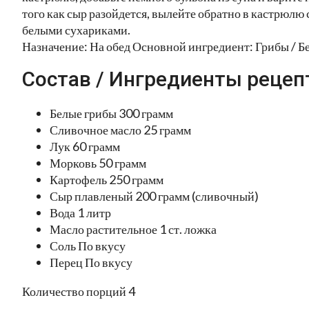
того как сыр разойдется, вылейте обратно в кастрюлю 
белыми сухариками.
Назначение: На обед Основной ингредиент: Грибы / 
Состав / Ингредиенты рецеп
Белые грибы 300 грамм
Сливочное масло 25 грамм
Лук 60 грамм
Морковь 50 грамм
Картофель 250 грамм
Сыр плавленый 200 грамм (сливочный)
Вода 1 литр
Масло растительное 1 ст. ложка
Соль По вкусу
Перец По вкусу
Количество порций 4