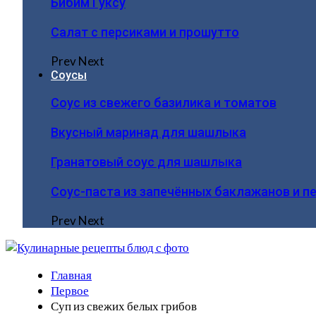
Бибим Гуксу
Салат с персиками и прошутто
Prev
Next
Соусы
Соус из свежего базилика и томатов
Вкусный маринад для шашлыка
Гранатовый соус для шашлыка
Соус-паста из запечённых баклажанов и п
Prev
Next
Главная
Первое
Суп из свежих белых грибов