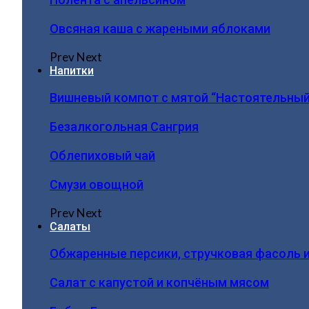
Овсяная каша с жареными яблоками
Prev
Next
Напитки
Вишневый компот с мятой “Настоятельный
Безалкогольная Сангрия
Облепиховый чай
Смузи овощной
Prev
Next
Салаты
Обжаренные персики, стручковая фасоль 
Салат с капустой и копчёным мясом