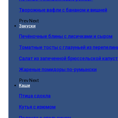
Творожные вафли с бананом и вишней
Prev
Next
Закуски
Печёночные блины с лисичками и сыром
Томатные тосты с глазуньей из перепелин
Салат из запеченной брюссельской капус
Жареные помидоры по-румынски
Prev
Next
Каши
Птица сдохла
Кутья с изюмом
Полента с апельсином