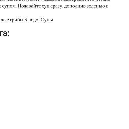
с супом. Подавайте суп сразу, дополнив зеленью и
Белые грибы Блюдо: Супы
та: