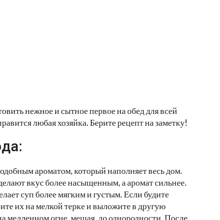
товить нежное и сытное первое на обед для всей
правится любая хозяйка. Берите рецепт на заметку!
да:
подобным ароматом, который наполняет весь дом.
делают вкус более насыщенным, а аромат сильнее.
лает суп более мягким и густым. Если будите
ите их на мелкой терке и выложите в другую
на медленном огне, мешая, до однородности. После