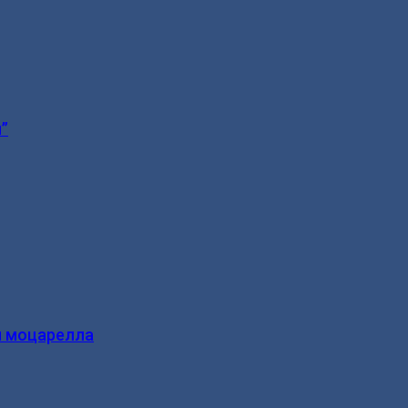
”
и моцарелла