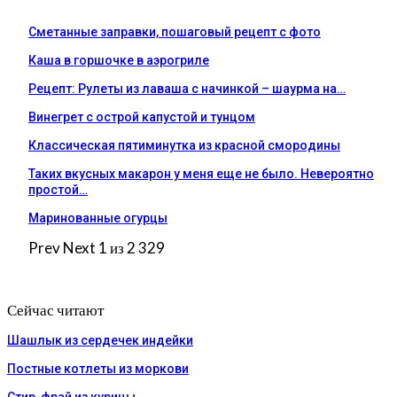
Сметанные заправки, пошаговый рецепт с фото
Каша в горшочке в аэрогриле
Рецепт: Рулеты из лаваша с начинкой – шаурма на…
Винегрет с острой капустой и тунцом
Классическая пятиминутка из красной смородины
Таких вкусных макарон у меня еще не было. Невероятно
простой…
Маринованные огурцы
Prev
Next
1 из 2 329
Сейчас читают
Шашлык из сердечек индейки
Постные котлеты из моркови
Стир-фрай из курицы