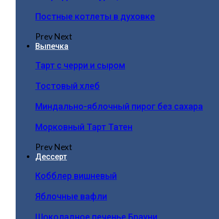
Постные котлеты в духовке
Prev
Next
Выпечка
Тарт с черри и сыром
Тостовый хлеб
Миндально-яблочный пирог без сахара
Морковный Тарт Татен
Prev
Next
Дессерт
Кобблер вишневый
Яблочные вафли
Шоколадное печенье Брауни