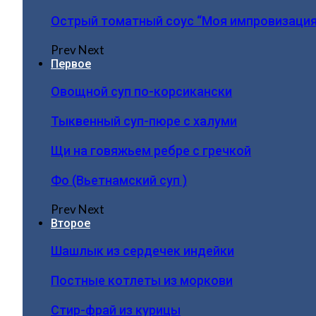
Острый томатный соус “Моя импровизация
Prev
Next
Первое
Овощной суп по-корсикански
Тыквенный суп-пюре с халуми
Щи на говяжьем ребре с гречкой
Фо (Вьетнамский суп )
Prev
Next
Второе
Шашлык из сердечек индейки
Постные котлеты из моркови
Стир-фрай из курицы