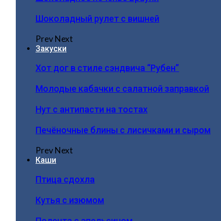
Шоколадный рулет с вишней
Prev
Next
Закуски
Хот дог в стиле сэндвича “Рубен”
Молодые кабачки с салатной заправкой
Нут с антипасти на тостах
Печёночные блины с лисичками и сыром
Prev
Next
Каши
Птица сдохла
Кутья с изюмом
Полента с апельсином