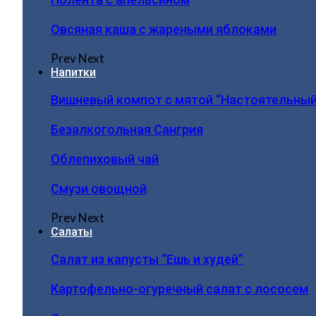
Овсяная каша с жареными яблоками
Prev
Next
Напитки
Вишневый компот с мятой “Настоятельный
Безалкогольная Сангрия
Облепиховый чай
Смузи овощной
Prev
Next
Салаты
Салат из капусты “Ешь и худей”
Картофельно-огуречный салат с лососем