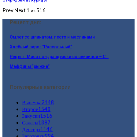
Prev
Next
1 из 516
Рецепт дня:
Омлет со шпинатом, песто и маслинами
Хлебный пирог “Рассольный”
Рецепт: Мясо по-французски со свининой – С…
Маффины “рыжие”
Популярные категории
Выпечка
2148
Второе
1548
Закуски
1516
Салаты
1387
Дессерт
1146
Заготовки
994