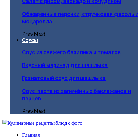
Салат с рисом, авокадо и кочудяном
Обжаренные персики, стручковая фасоль 
моцарелла
Prev
Next
Соусы
Соус из свежего базилика и томатов
Вкусный маринад для шашлыка
Гранатовый соус для шашлыка
Соус-паста из запечённых баклажанов и
перцев
Prev
Next
Главная