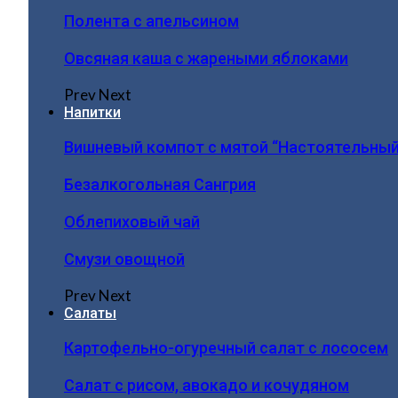
Полента с апельсином
Овсяная каша с жареными яблоками
Prev
Next
Напитки
Вишневый компот с мятой “Настоятельный
Безалкогольная Сангрия
Облепиховый чай
Смузи овощной
Prev
Next
Салаты
Картофельно-огуречный салат с лососем
Салат с рисом, авокадо и кочудяном