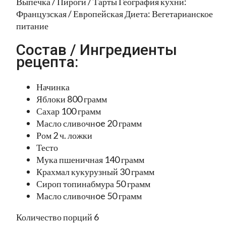
Выпечка / Пироги / Тарты География кухни:
Французская / Европейская Диета: Вегетарианское
питание
Состав / Ингредиенты
рецепта:
Начинка
Яблоки 800 грамм
Сахар 100 грамм
Масло сливочнoe 20 грамм
Ром 2 ч. ложки
Тесто
Мука пшеничная 140 грамм
Крахмал кукурузный 30 грамм
Сироп топинабмура 50 грамм
Масло сливочнoe 50 грамм
Количество порций 6