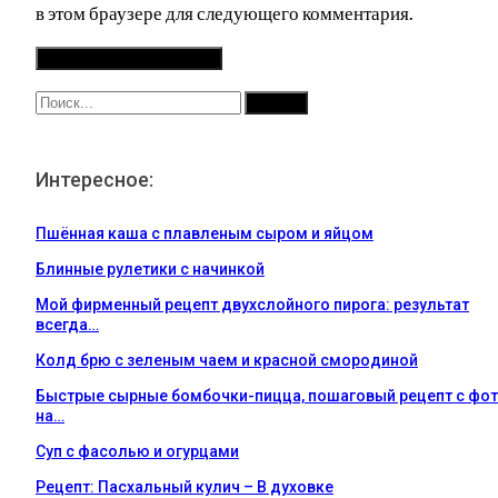
в этом браузере для следующего комментария.
Интересное:
Пшённая каша с плавленым сыром и яйцом
Блинные рулетики с начинкой
Мой фирменный рецепт двухслойного пирога: результат
всегда…
Колд брю с зеленым чаем и красной смородиной
Быстрые сырные бомбочки-пицца, пошаговый рецепт с фо
на…
Суп с фасолью и огурцами
Рецепт: Пасхальный кулич – В духовке