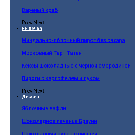
Вареный краб
Prev
Next
Выпечка
Миндально-яблочный пирог без сахара
Морковный Тарт Татен
Кексы шоколадные с черной смородиной
Пироги c картофелем и луком
Prev
Next
Дессерт
Яблочные вафли
Шоколадное печенье Брауни
Шоколадный рулет с вишней