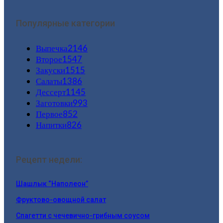
Популярные категории
Выпечка
2146
Второе
1547
Закуски
1515
Салаты
1386
Дессерт
1145
Заготовки
993
Первое
852
Напитки
826
Рецепт недели:
Шашлык “Наполеон”
Фруктово-овощной салат
Спагетти с чечевично-грибным соусом