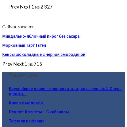
Prev
Next
1 из 2 327
Сейчас читают
Миндально-яблочный пирог без сахара
Морковный Тарт Татен
Кексы шоколадные с черной смородиной
Prev
Next
1 из 715
Рецепт дня:
Вкуснейшие ленивые пирожки-оладьи с начинкой. Очень
просто,…
Какао с молоком
Рецепт: Котлеты – С кабачком
Тефтели из фарша