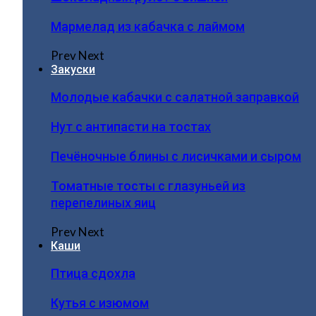
Мармелад из кабачка с лаймом
Prev
Next
Закуски
Молодые кабачки с салатной заправкой
Нут с антипасти на тостах
Печёночные блины с лисичками и сыром
Томатные тосты с глазуньей из
перепелиных яиц
Prev
Next
Каши
Птица сдохла
Кутья с изюмом