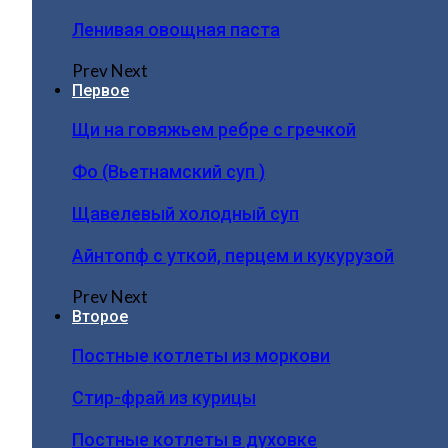
Ленивая овощная паста
Prev
Next
Первое
Щи на говяжьем ребре с гречкой
Фо (Вьетнамский суп )
Щавелевый холодный суп
Айнтопф с уткой, перцем и кукурузой
Prev
Next
Второе
Постные котлеты из моркови
Стир-фрай из курицы
Постные котлеты в духовке