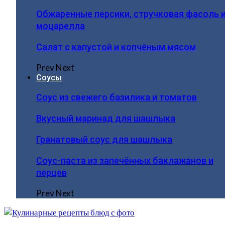
Обжаренные персики, стручковая фасоль 
моцарелла
Салат с капустой и копчёным мясом
Prev
Next
Соусы
Соус из свежего базилика и томатов
Вкусный маринад для шашлыка
Гранатовый соус для шашлыка
Соус-паста из запечённых баклажанов и
перцев
Prev
Next