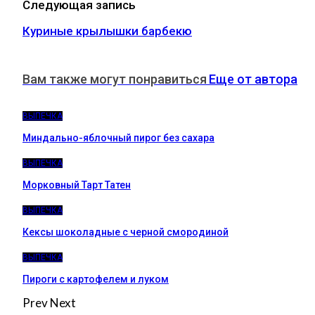
Следующая запись
Куриные крылышки барбекю
Вам также могут понравиться
Еще от автора
ВЫПЕЧКА
Миндально-яблочный пирог без сахара
ВЫПЕЧКА
Морковный Тарт Татен
ВЫПЕЧКА
Кексы шоколадные с черной смородиной
ВЫПЕЧКА
Пироги c картофелем и луком
Prev
Next