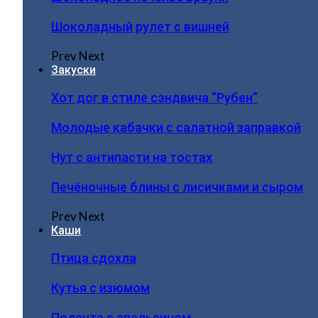
Шоколадный рулет с вишней
Prev
Next
Закуски
Хот дог в стиле сэндвича “Рубен”
Молодые кабачки с салатной заправкой
Нут с антипасти на тостах
Печёночные блины с лисичками и сыром
Prev
Next
Каши
Птица сдохла
Кутья с изюмом
Полента с апельсином