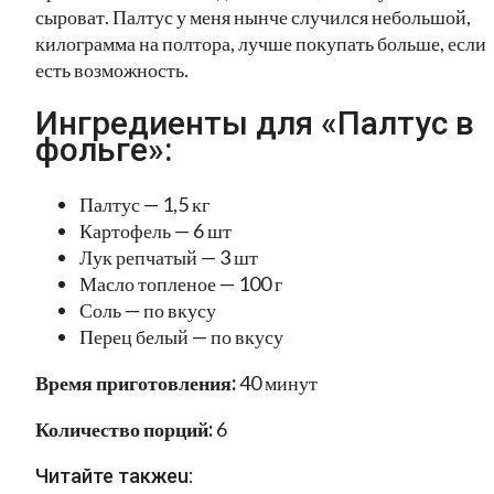
сыроват. Палтус у меня нынче случился небольшой,
килограмма на полтора, лучше покупать больше, если
есть возможность.
Ингредиенты для «Палтус в
фольге»:
Палтус — 1,5 кг
Картофель — 6 шт
Лук репчатый — 3 шт
Масло топленое — 100 г
Соль — по вкусу
Перец белый — по вкусу
Время приготовления:
40 минут
Количество порций:
6
Читайте такжеu: