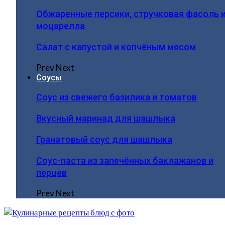
Обжаренные персики, стручковая фасоль 
моцарелла
Салат с капустой и копчёным мясом
Prev
Next
Соусы
Соус из свежего базилика и томатов
Вкусный маринад для шашлыка
Гранатовый соус для шашлыка
Соус-паста из запечённых баклажанов и
перцев
Prev
Next