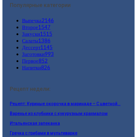
Популярные категории
Выпечка
2146
Второе
1547
Закуски
1515
Салаты
1386
Дессерт
1145
Заготовки
993
Первое
852
Напитки
826
Рецепт недели:
Рецепт: Куриные окорочка в маринаде – С цветной…
Варенье из клубники с кукурузным крахмалом
Итальянская запеканка
Гречка с грибами в мультиварке