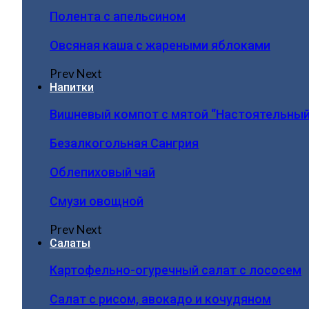
Полента с апельсином
Овсяная каша с жареными яблоками
Prev
Next
Напитки
Вишневый компот с мятой “Настоятельный
Безалкогольная Сангрия
Облепиховый чай
Смузи овощной
Prev
Next
Салаты
Картофельно-огуречный салат с лососем
Салат с рисом, авокадо и кочудяном