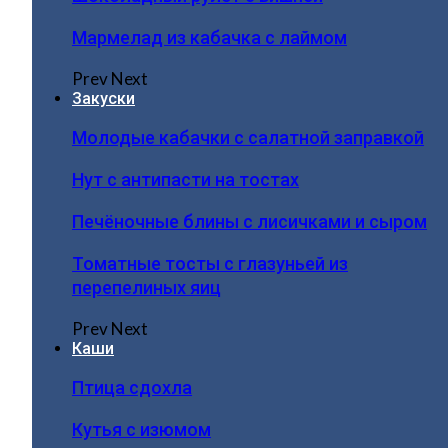
Мармелад из кабачка с лаймом
Prev
Next
Закуски
Молодые кабачки с салатной заправкой
Нут с антипасти на тостах
Печёночные блины с лисичками и сыром
Томатные тосты с глазуньей из
перепелиных яиц
Prev
Next
Каши
Птица сдохла
Кутья с изюмом