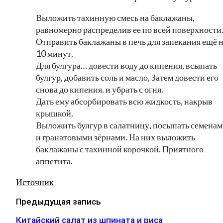
Выложить тахинную смесь на баклажаны,
равномерно распределив ее по всей поверхности
Отправить баклажаны в печь для запекания ещё 
10 минут.
Для булгура… довести воду до кипения, всыпать
булгур, добавить соль и масло, Затем довести его
снова до кипения. и убрать с огня.
Дать ему абсорбировать всю жидкость, накрыв
крышкой.
Выложить булгур в салатницу, посыпать семена
и гранатовыми зёрнами. На них выложить
баклажаны с тахинной корочкой. Приятного
аппетита.
Источник
Предыдущая запись
Китайский салат из шпината и риса