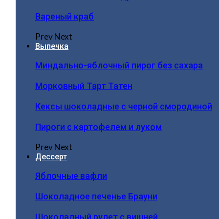
Вареный краб
Prev
Next
Выпечка
Миндально-яблочный пирог без сахара
Морковный Тарт Татен
Кексы шоколадные с черной смородиной
Пироги c картофелем и луком
Prev
Next
Дессерт
Яблочные вафли
Шоколадное печенье Брауни
Шоколадный рулет с вишней