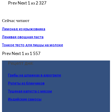
Prev
Next
1 из 2 327
Сейчас читают
Лимонад из крыжовника
Ленивая овощная паста
Тонкое тесто для пиццы на молоке
Prev
Next
1 из 1 557
Рецепт дня:
Грибы на шпажках в аэрогриле
Рулеты из блинчиков
Тушеная капуста с мясом
Индийские самосы