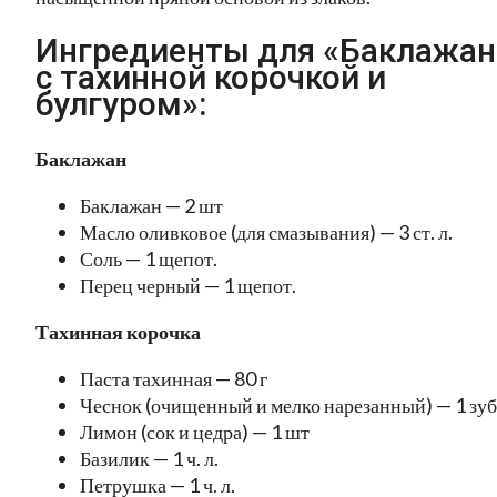
Ингредиенты для «Баклажан
с тахинной корочкой и
булгуром»:
Баклажан
Баклажан — 2 шт
Масло оливковое (для смазывания) — 3 ст. л.
Соль — 1 щепот.
Перец черный — 1 щепот.
Тахинная корочка
Паста тахинная — 80 г
Чеснок (очищенный и мелко нарезанный) — 1 зуб
Лимон (сок и цедра) — 1 шт
Базилик — 1 ч. л.
Петрушка — 1 ч. л.