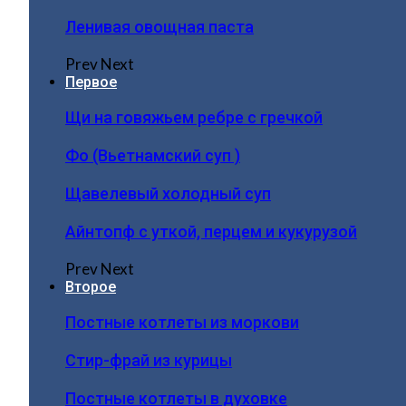
Ленивая овощная паста
Prev
Next
Первое
Щи на говяжьем ребре с гречкой
Фо (Вьетнамский суп )
Щавелевый холодный суп
Айнтопф с уткой, перцем и кукурузой
Prev
Next
Второе
Постные котлеты из моркови
Стир-фрай из курицы
Постные котлеты в духовке