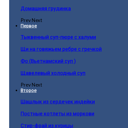
Домашняя грудинка
Prev
Next
Первое
Тыквенный суп-пюре с халуми
Щи на говяжьем ребре с гречкой
Фо (Вьетнамский суп )
Щавелевый холодный суп
Prev
Next
Второе
Шашлык из сердечек индейки
Постные котлеты из моркови
Стир-фрай из курицы