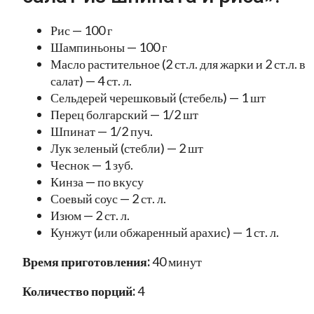
Рис — 100 г
Шампиньоны — 100 г
Масло растительное (2 ст.л. для жарки и 2 ст.л. в
салат) — 4 ст. л.
Сельдерей черешковый (стебель) — 1 шт
Перец болгарский — 1/2 шт
Шпинат — 1/2 пуч.
Лук зеленый (стебли) — 2 шт
Чеснок — 1 зуб.
Кинза — по вкусу
Соевый соус — 2 ст. л.
Изюм — 2 ст. л.
Кунжут (или обжаренный арахис) — 1 ст. л.
Время приготовления:
40 минут
Количество порций:
4