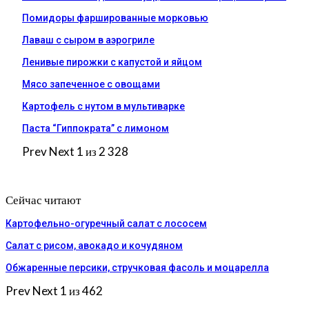
Помидоры фаршированные морковью
Лаваш с сыром в аэрогриле
Ленивые пирожки с капустой и яйцом
Мясо запеченное с овощами
Картофель с нутом в мультиварке
Паста “Гиппократа” с лимоном
Prev
Next
1 из 2 328
Сейчас читают
Картофельно-огуречный салат с лососем
Салат с рисом, авокадо и кочудяном
Обжаренные персики, стручковая фасоль и моцарелла
Prev
Next
1 из 462