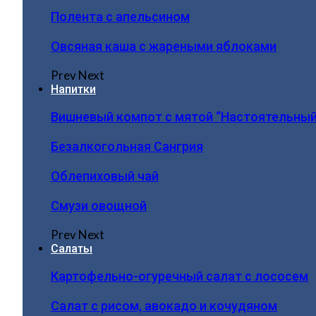
Полента с апельсином
Овсяная каша с жареными яблоками
Prev
Next
Напитки
Вишневый компот с мятой “Настоятельный
Безалкогольная Сангрия
Облепиховый чай
Смузи овощной
Prev
Next
Салаты
Картофельно-огуречный салат с лососем
Салат с рисом, авокадо и кочудяном