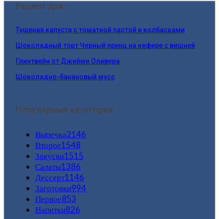
Рецепт дня:
Тушеная капуста с томатной пастой и колбасками
Шоколадный торт Черный принц на кефире с вишней
Глинтвейн от Джейми Оливера
Шоколадно-банановый мусс
Популярные категории
Выпечка
2146
Второе
1548
Закуски
1515
Салаты
1386
Дессерт
1146
Заготовки
994
Первое
853
Напитки
826