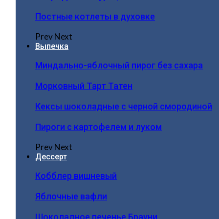
Постные котлеты в духовке
Prev
Next
Выпечка
Миндально-яблочный пирог без сахара
Морковный Тарт Татен
Кексы шоколадные с черной смородиной
Пироги c картофелем и луком
Prev
Next
Дессерт
Кобблер вишневый
Яблочные вафли
Шоколадное печенье Брауни