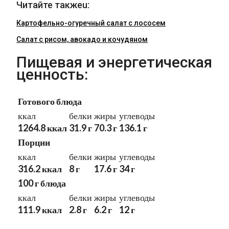
Читайте такжеu:
Картофельно-огуречный салат с лососем
Салат с рисом, авокадо и кочудяном
Пищевая и энергетическая
ценность:
Готового блюда
ккал
белки
жиры
углеводы
1264.8 ккал
31.9 г
70.3 г
136.1 г
Порции
ккал
белки
жиры
углеводы
316.2 ккал
8 г
17.6 г
34 г
100 г блюда
ккал
белки
жиры
углеводы
111.9 ккал
2.8 г
6.2 г
12 г