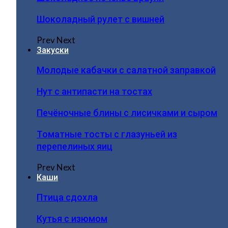
Шоколадный рулет с вишней
Prev
Next
Закуски
Молодые кабачки с салатной заправкой
Нут с антипасти на тостах
Печёночные блины с лисичками и сыром
Томатные тосты с глазуньей из
перепелиных яиц
Prev
Next
Каши
Птица сдохла
Кутья с изюмом