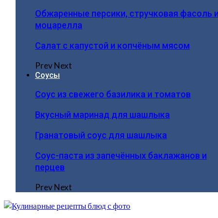
Обжаренные персики, стручковая фасоль 
моцарелла
Салат с капустой и копчёным мясом
Prev
Next
Соусы
Соус из свежего базилика и томатов
Вкусный маринад для шашлыка
Гранатовый соус для шашлыка
Соус-паста из запечённых баклажанов и
перцев
Prev
Next