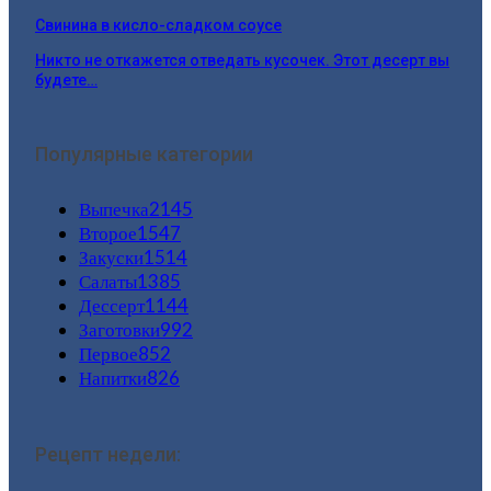
Свинина в кисло-сладком соусе
Никто не откажется отведать кусочек. Этот десерт вы
будете…
Популярные категории
Выпечка
2145
Второе
1547
Закуски
1514
Салаты
1385
Дессерт
1144
Заготовки
992
Первое
852
Напитки
826
Рецепт недели: