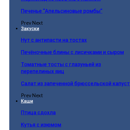
Печенье “Апельсиновые ромбы”
Prev
Next
Закуски
Нут с антипасти на тостах
Печёночные блины с лисичками и сыром
Томатные тосты с глазуньей из
перепелиных яиц
Салат из запеченной брюссельской капус
Prev
Next
Каши
Птица сдохла
Кутья с изюмом