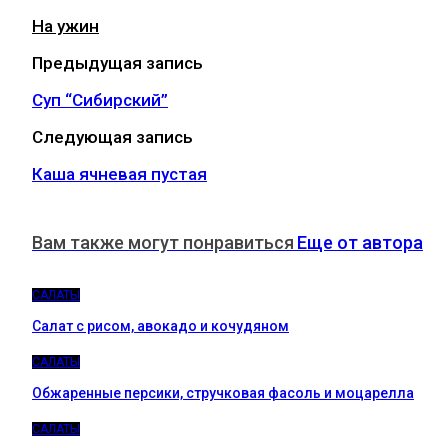
На ужин
Предыдущая запись
Суп “Сибирский”
Следующая запись
Каша ячневая пустая
Вам также могут понравиться
Еще от автора
САЛАТЫ
Салат с рисом, авокадо и кочудяном
САЛАТЫ
Обжаренные персики, стручковая фасоль и моцарелла
САЛАТЫ