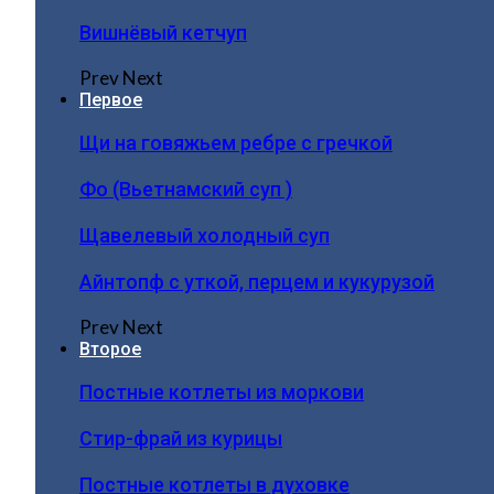
Вишнёвый кетчуп
Prev
Next
Первое
Щи на говяжьем ребре с гречкой
Фо (Вьетнамский суп )
Щавелевый холодный суп
Айнтопф с уткой, перцем и кукурузой
Prev
Next
Второе
Постные котлеты из моркови
Стир-фрай из курицы
Постные котлеты в духовке