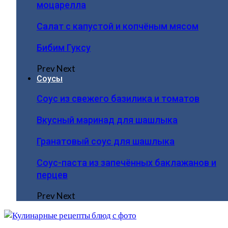
моцарелла
Салат с капустой и копчёным мясом
Бибим Гуксу
Prev
Next
Соусы
Соус из свежего базилика и томатов
Вкусный маринад для шашлыка
Гранатовый соус для шашлыка
Соус-паста из запечённых баклажанов и
перцев
Prev
Next