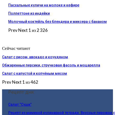
Пасхальные куличи на молоке и кефире
Полпеттоне из индейки
Молочный коктейль без блендера и миксера с бананом
Prev
Next
1 из 2 326
Сейчас читают
Салат с рисом, авокадо и кочудяном
Обжаренные персики, стручковая фасоль и моцарелла
Салат с капустой и копчёным мясом
Prev
Next
1 из 462
Рецепт дня:
Салат “Суши”
Рецепт из маминой кулинарной тетради. Вкусные пирожки 