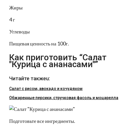
Жиры
4 г
Углеводы
Пищевая ценность на 100г.
Как приготовить “Салат
"Курица с ананасами"”
Читайте такжеu:
Салат с рисом, авокадо и кочудяном
Обжаренные персики, стручковая фасоль и моцарелла
Подготовьте все ингредиенты.