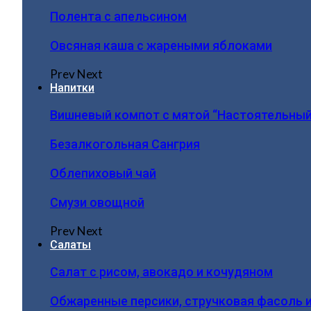
Полента с апельсином
Овсяная каша с жареными яблоками
Prev
Next
Напитки
Вишневый компот с мятой “Настоятельный
Безалкогольная Сангрия
Облепиховый чай
Смузи овощной
Prev
Next
Салаты
Салат с рисом, авокадо и кочудяном
Обжаренные персики, стручковая фасоль 