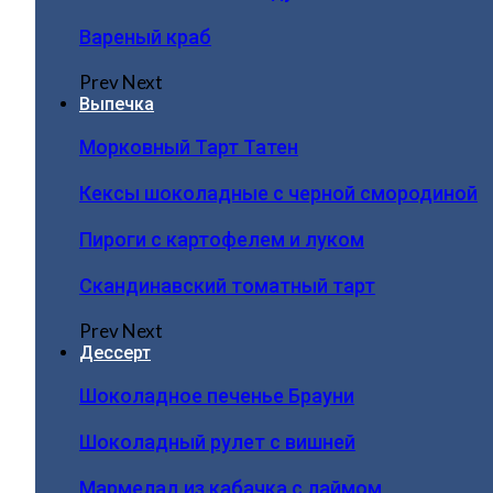
Вареный краб
Prev
Next
Выпечка
Морковный Тарт Татен
Кексы шоколадные с черной смородиной
Пироги c картофелем и луком
Скандинавский томатный тарт
Prev
Next
Дессерт
Шоколадное печенье Брауни
Шоколадный рулет с вишней
Мармелад из кабачка с лаймом