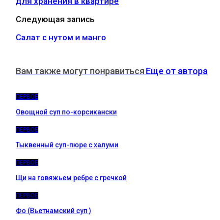
для хранения в квартире
Следующая запись
Салат с нутом и манго
Вам также могут понравиться
Еще от автора
ПЕРВОЕ
Овощной суп по-корсикански
ПЕРВОЕ
Тыквенный суп-пюре с халуми
ПЕРВОЕ
Щи на говяжьем ребре с гречкой
ПЕРВОЕ
Фо (Вьетнамский суп )