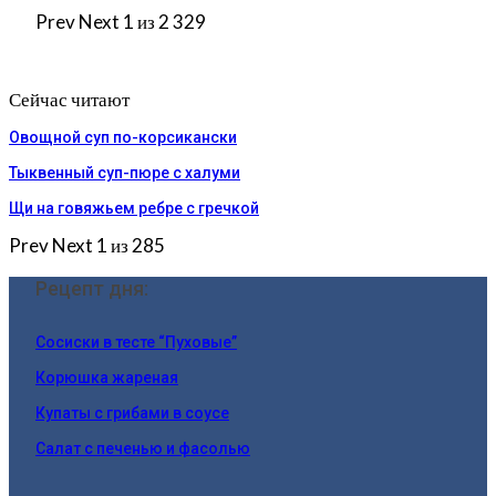
Prev
Next
1 из 2 329
Сейчас читают
Овощной суп по-корсикански
Тыквенный суп-пюре с халуми
Щи на говяжьем ребре с гречкой
Prev
Next
1 из 285
Рецепт дня:
Сосиски в тесте “Пуховые”
Корюшка жареная
Купаты с грибами в соусе
Салат с печенью и фасолью