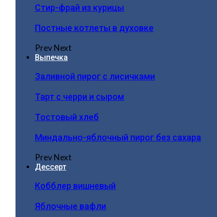
Стир-фрай из курицы
Постные котлеты в духовке
Prev
Next
Выпечка
Заливной пирог с лисичками
Тарт с черри и сыром
Тостовый хлеб
Миндально-яблочный пирог без сахара
Prev
Next
Дессерт
Кобблер вишневый
Яблочные вафли