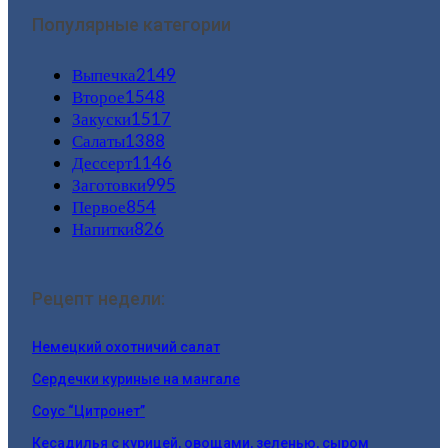
Популярные категории
Выпечка
2149
Второе
1548
Закуски
1517
Салаты
1388
Дессерт
1146
Заготовки
995
Первое
854
Напитки
826
Рецепт недели:
Немецкий охотничий салат
Сердечки куриные на мангале
Соус “Цитронет”
Кесадилья с курицей, овощами, зеленью, сыром