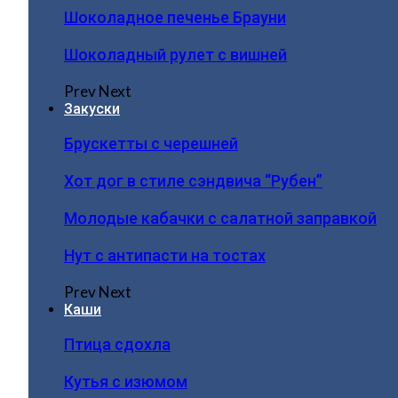
Шоколадное печенье Брауни
Шоколадный рулет с вишней
Prev
Next
Закуски
Брускетты с черешней
Хот дог в стиле сэндвича “Рубен”
Молодые кабачки с салатной заправкой
Нут с антипасти на тостах
Prev
Next
Каши
Птица сдохла
Кутья с изюмом