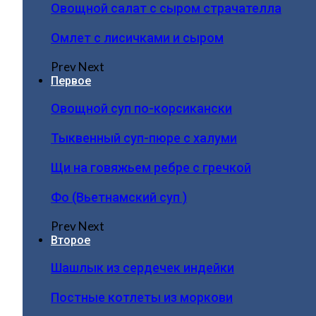
Овощной салат с сыром страчателла
Омлет с лисичками и сыром
Prev
Next
Первое
Овощной суп по-корсикански
Тыквенный суп-пюре с халуми
Щи на говяжьем ребре с гречкой
Фо (Вьетнамский суп )
Prev
Next
Второе
Шашлык из сердечек индейки
Постные котлеты из моркови