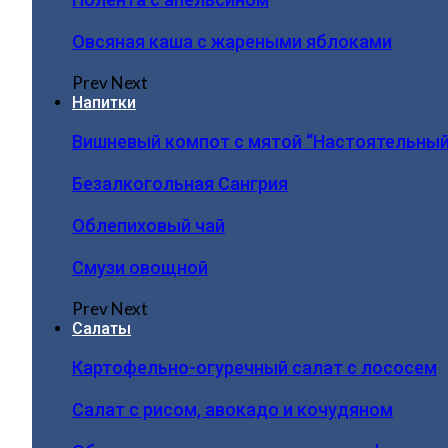
Овсяная каша с жареными яблоками
Prev
Next
Напитки
Вишневый компот с мятой “Настоятельный
Безалкогольная Сангрия
Облепиховый чай
Смузи овощной
Prev
Next
Салаты
Картофельно-огуречный салат с лососем
Салат с рисом, авокадо и кочудяном