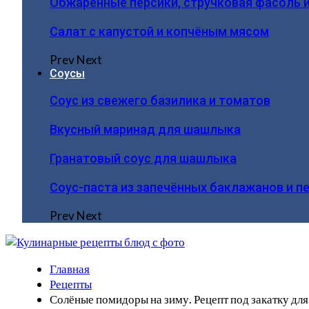
Обжаренные персики, стручковая фасоль 
Салат с капустой и копчёным мясом
Prev
Next
Соусы
Соус из свежего базилика и томатов
Вкусный маринад для шашлыка
Гранатовый соус для шашлыка
Соус-паста из запечённых баклажанов и п
Prev
Next
Главная
Рецепты
Солёные помидоры на зиму. Рецепт под закатку для