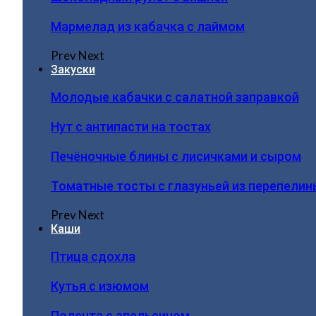
Мармелад из кабачка с лаймом
Prev
Next
Закуски
Молодые кабачки с салатной заправкой
Нут с антипасти на тостах
Печёночные блины с лисичками и сыром
Томатные тосты с глазуньей из перепелин
Prev
Next
Каши
Птица сдохла
Кутья с изюмом
Полента с апельсином