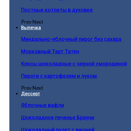
Постные котлеты в духовке
Prev
Next
Выпечка
Миндально-яблочный пирог без сахара
Морковный Тарт Татен
Кексы шоколадные с черной смородиной
Пироги c картофелем и луком
Prev
Next
Дессерт
Яблочные вафли
Шоколадное печенье Брауни
Шоколадный рулет с вишней