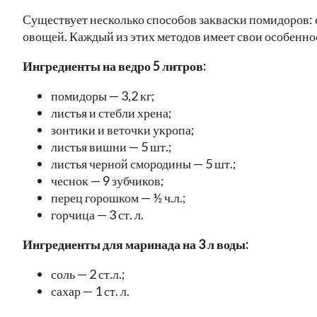
Существует несколько способов закваски помидоров: с
овощей. Каждый из этих методов имеет свои особеннос
Ингредиенты на ведро 5 литров:
помидоры — 3,2 кг;
листья и стебли хрена;
зонтики и веточки укропа;
листья вишни — 5 шт.;
листья черной смородины — 5 шт.;
чеснок — 9 зубчиков;
перец горошком — ½ ч.л.;
горчица — 3 ст. л.
Ингредиенты для маринада на 3 л воды:
соль — 2 ст.л.;
сахар — 1 ст. л.