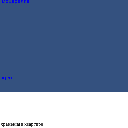
и моцарелла
ерцев
 хранения в квартире