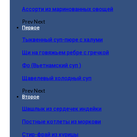
Ассорти из маринованных овощей
Prev
Next
Первое
Тыквенный суп-пюре с халуми
Щи на говяжьем ребре с гречкой
Фо (Вьетнамский суп )
Щавелевый холодный суп
Prev
Next
Второе
Шашлык из сердечек индейки
Постные котлеты из моркови
Стир-фрай из курицы