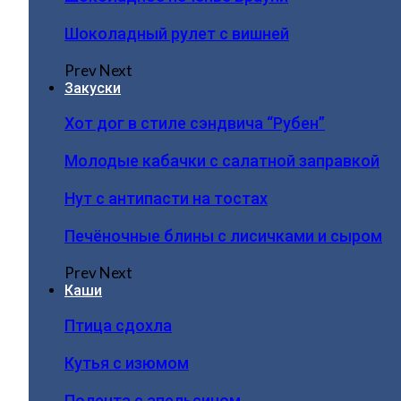
Шоколадный рулет с вишней
Prev
Next
Закуски
Хот дог в стиле сэндвича “Рубен”
Молодые кабачки с салатной заправкой
Нут с антипасти на тостах
Печёночные блины с лисичками и сыром
Prev
Next
Каши
Птица сдохла
Кутья с изюмом
Полента с апельсином