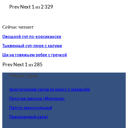
Prev
Next
1 из 2 329
Сейчас читают
Овощной суп по-корсикански
Тыквенный суп-пюре с халуми
Щи на говяжьем ребре с гречкой
Prev
Next
1 из 285
Рецепт дня:
Экзотический смузи из манго с маракуйя
Простая закуска «Мухомор»
Палтус малосольный
Праздничный салат