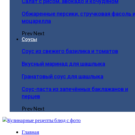
Салат с рисом, авокадо и кочудяном
Обжаренные персики, стручковая фасоль 
моцарелла
Prev
Next
Соусы
Соус из свежего базилика и томатов
Вкусный маринад для шашлыка
Гранатовый соус для шашлыка
Соус-паста из запечённых баклажанов и
перцев
Prev
Next
Главная