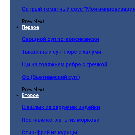
Острый томатный соус “Моя импровизация
Prev
Next
Первое
Овощной суп по-корсикански
Тыквенный суп-пюре с халуми
Щи на говяжьем ребре с гречкой
Фо (Вьетнамский суп )
Prev
Next
Второе
Шашлык из сердечек индейки
Постные котлеты из моркови
Стир-фрай из курицы