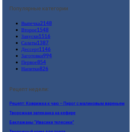
Популярные категории
Выпечка
2148
Второе
1548
Закуски
1516
Салаты
1387
Дессерт
1146
Заготовки
994
Первое
854
Напитки
826
Рецепт недели:
Рецепт: Коврижка к чаю – Пирог с малиновым вареньем
Творожная запеканка на кефире
Баклажаны “Ивасики телесики”
Творожный крем для торта