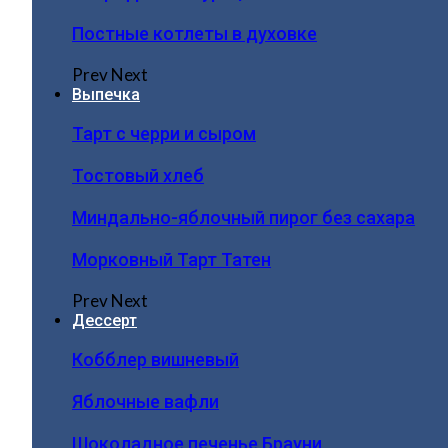
Постные котлеты в духовке
Prev
Next
Выпечка
Тарт с черри и сыром
Тостовый хлеб
Миндально-яблочный пирог без сахара
Морковный Тарт Татен
Prev
Next
Дессерт
Кобблер вишневый
Яблочные вафли
Шоколадное печенье Брауни