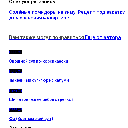
Следующая запись
Солёные помидоры на зиму. Рецепт под закатку
для хранения в квартире
Вам также могут понравиться
Еще от автора
ПЕРВОЕ
Овощной суп по-корсикански
ПЕРВОЕ
Тыквенный суп-пюре с халуми
ПЕРВОЕ
Щи на говяжьем ребре с гречкой
ПЕРВОЕ
Фо (Вьетнамский суп )