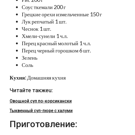
Соус ткемали 200 г
Грецкие орехи измельченные 150 г
Лук репчатый 1 шт.
Чеснок 1 шт.
Хмели-сунели 1 ч.л.
Перец красный молотый 1 ч.л.
Перец черный горошком 6 шт.
Зелень
Соль
Кухня:
Домашняя кухня
Читайте такжеu:
Овощной суп по-корсикански
Тыквенный суп-пюре с халуми
Приготовление: