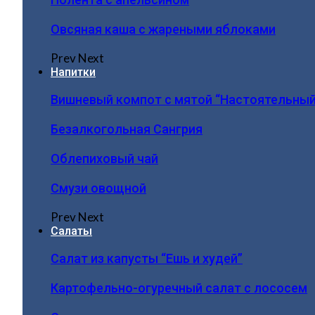
Овсяная каша с жареными яблоками
Prev
Next
Напитки
Вишневый компот с мятой “Настоятельный
Безалкогольная Сангрия
Облепиховый чай
Смузи овощной
Prev
Next
Салаты
Салат из капусты “Ешь и худей”
Картофельно-огуречный салат с лососем