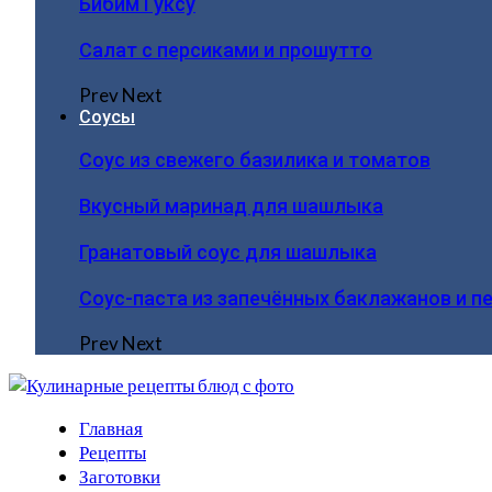
Бибим Гуксу
Салат с персиками и прошутто
Prev
Next
Соусы
Соус из свежего базилика и томатов
Вкусный маринад для шашлыка
Гранатовый соус для шашлыка
Соус-паста из запечённых баклажанов и п
Prev
Next
Главная
Рецепты
Заготовки