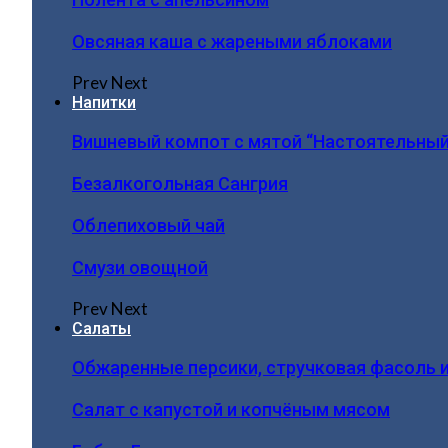
Овсяная каша с жареными яблоками
Prev
Next
Напитки
Вишневый компот с мятой “Настоятельный
Безалкогольная Сангрия
Облепиховый чай
Смузи овощной
Prev
Next
Салаты
Обжаренные персики, стручковая фасоль 
Салат с капустой и копчёным мясом