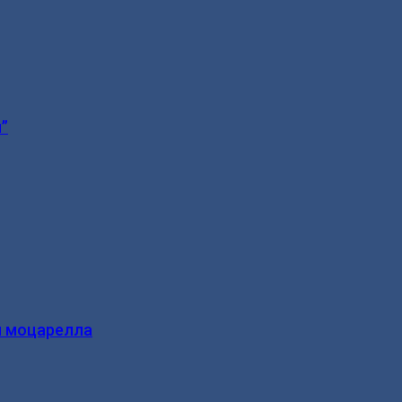
”
и моцарелла