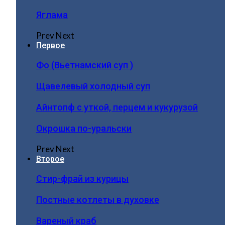
Яглама
Prev
Next
Первое
Фо (Вьетнамский суп )
Щавелевый холодный суп
Айнтопф с уткой, перцем и кукурузой
Окрошка по-уральски
Prev
Next
Второе
Стир-фрай из курицы
Постные котлеты в духовке
Вареный краб