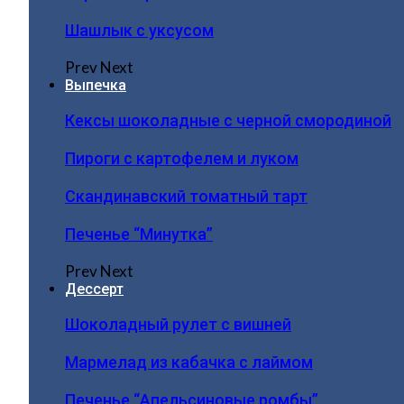
Шашлык с уксусом
Prev
Next
Выпечка
Кексы шоколадные с черной смородиной
Пироги c картофелем и луком
Скандинавский томатный тарт
Печенье “Минутка”
Prev
Next
Дессерт
Шоколадный рулет с вишней
Мармелад из кабачка с лаймом
Печенье “Апельсиновые ромбы”