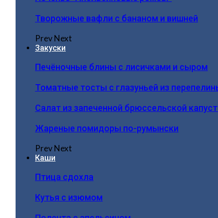
Творожные вафли с бананом и вишней
Prev
Next
Закуски
Печёночные блины с лисичками и сыром
Томатные тосты с глазуньей из перепелин
Салат из запеченной брюссельской капус
Жареные помидоры по-румынски
Prev
Next
Каши
Птица сдохла
Кутья с изюмом
Полента с апельсином