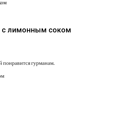
ком
в с лимонным соком
й понравится гурманам.