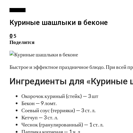
РЕЦЕПТЫ
Куриные шашлыки в беконе
5
0
Поделится
Быстрое и эффектное праздничное блюдо. При всей пр
Ингредиенты для «Куриные 
Окорочок куриный (стейк) — 3 шт
Бекон — 9 ломт.
Соевый соус (террияки) — 3 ст. л.
Кетчуп — 3 ст. л.
Чеснок (гранулированный) — 1 ст. л.
Паприка копченая — 1 ч. л.