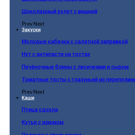
Шоколадный рулет с вишней
Prev
Next
Закуски
Молодые кабачки с салатной заправкой
Нут с антипасти на тостах
Печёночные блины с лисичками и сыром
Томатные тосты с глазуньей из перепелин
Prev
Next
Каши
Птица сдохла
Кутья с изюмом
Полента с апельсином