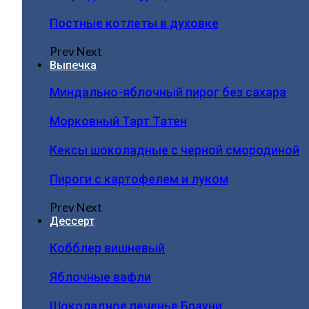
Постные котлеты в духовке
Prev
Next
Выпечка
Миндально-яблочный пирог без сахара
Морковный Тарт Татен
Кексы шоколадные с черной смородиной
Пироги c картофелем и луком
Prev
Next
Дессерт
Кобблер вишневый
Яблочные вафли
Шоколадное печенье Брауни