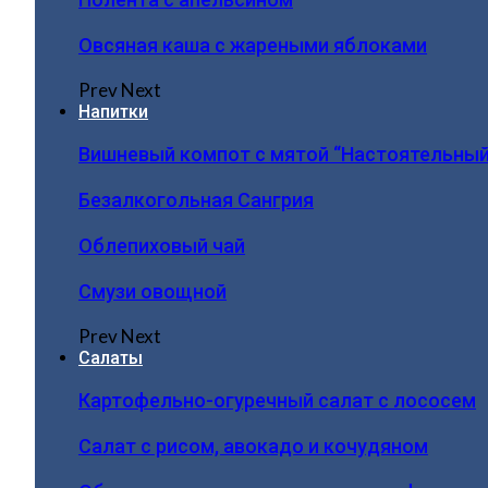
Овсяная каша с жареными яблоками
Prev
Next
Напитки
Вишневый компот с мятой “Настоятельный
Безалкогольная Сангрия
Облепиховый чай
Смузи овощной
Prev
Next
Салаты
Картофельно-огуречный салат с лососем
Салат с рисом, авокадо и кочудяном