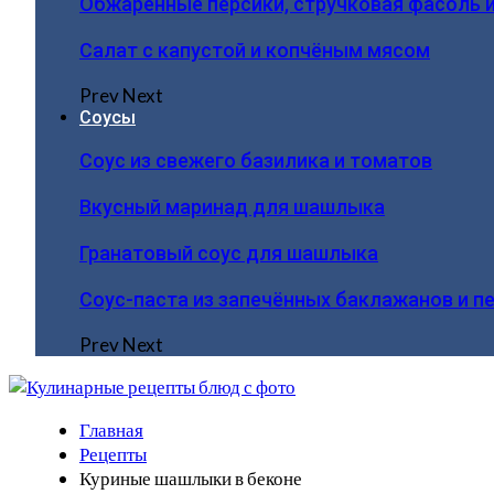
Обжаренные персики, стручковая фасоль 
Салат с капустой и копчёным мясом
Prev
Next
Соусы
Соус из свежего базилика и томатов
Вкусный маринад для шашлыка
Гранатовый соус для шашлыка
Соус-паста из запечённых баклажанов и п
Prev
Next
Главная
Рецепты
Куриные шашлыки в беконе