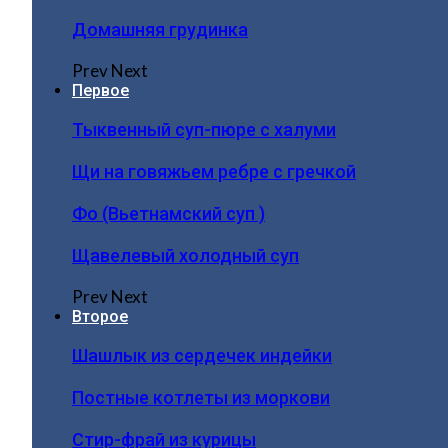
Домашняя грудинка
Prev
Next
Первое
Тыквенный суп-пюре с халуми
Щи на говяжьем ребре с гречкой
Фо (Вьетнамский суп )
Щавелевый холодный суп
Prev
Next
Второе
Шашлык из сердечек индейки
Постные котлеты из моркови
Стир-фрай из курицы