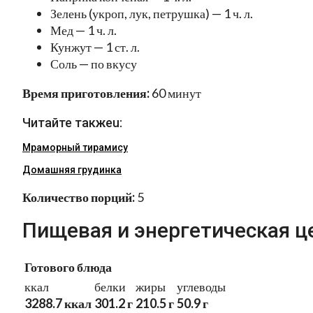
Зелень (укроп, лук, петрушка) — 1 ч. л.
Мед — 1 ч. л.
Кунжут — 1 ст. л.
Соль — по вкусу
Время приготовления:
60 минут
Читайте такжеu:
Мраморный тирамису
Домашняя грудинка
Количество порций:
5
Пищевая и энергетическая ц
Готового блюда
ккал
белки
жиры
углеводы
3288.7 ккал
301.2 г
210.5 г
50.9 г