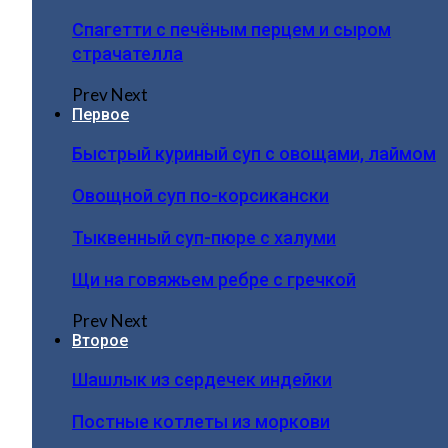
Спагетти с печёным перцем и сыром
страчателла
Prev
Next
Первое
Быстрый куриный суп с овощами, лаймом
Овощной суп по-корсикански
Тыквенный суп-пюре с халуми
Щи на говяжьем ребре с гречкой
Prev
Next
Второе
Шашлык из сердечек индейки
Постные котлеты из моркови