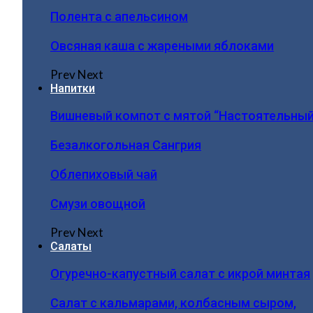
Полента с апельсином
Овсяная каша с жареными яблоками
Prev
Next
Напитки
Вишневый компот с мятой “Настоятельный
Безалкогольная Сангрия
Облепиховый чай
Смузи овощной
Prev
Next
Салаты
Огуречно-капустный салат с икрой минтая
Салат с кальмарами, колбасным сыром,