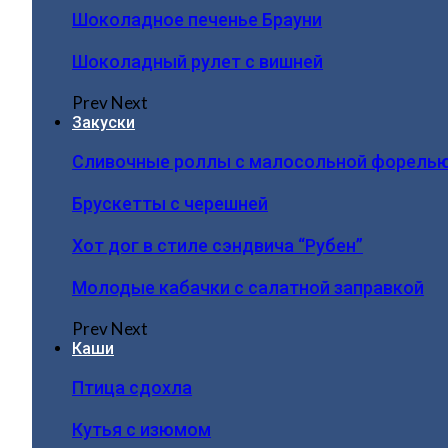
Шоколадное печенье Брауни
Шоколадный рулет с вишней
Prev
Next
Закуски
Сливочные роллы с малосольной форель
Брускетты с черешней
Хот дог в стиле сэндвича “Рубен”
Молодые кабачки с салатной заправкой
Prev
Next
Каши
Птица сдохла
Кутья с изюмом