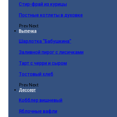
Стир-фрай из курицы
Постные котлеты в духовке
Prev
Next
Выпечка
Шарлотка “Бабушкина”
Заливной пирог с лисичками
Тарт с черри и сыром
Тостовый хлеб
Prev
Next
Дессерт
Кобблер вишневый
Яблочные вафли