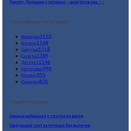
Рецепт: Лепешки с зеленью – женгялов хац –…
Популярные категории
Выпечка
2150
Второе
1548
Закуски
1518
Салаты
1389
Дессерт
1146
Заготовки
996
Первое
855
Напитки
826
Рецепт недели:
Свиные ребрышки с соусом из виски
Сметанный торт из печенья без выпечки