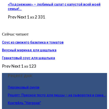
«Подснежник» — любимый салат с капустой всей моей
семьи!…
Prev
Next
1 из 2 331
Сейчас читают
Соус из свежего базилика и томатов
Вкусный маринад для шашлыка
Гранатовый соус для шашлыка
Prev
Next
1 из 123
Рецепт дня:
Персиковый смузи
Рецепт: Пресное тесто для пиццы – на сыворотке и сама…
Коктейль “Негрони”