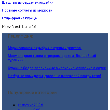
Шашлык из сердечек индейки
Постные котлеты из моркови
Стир-фрай из курицы
Prev
Next
1 из 516
Рецепт дня:
Маринованная скумбрия с луком и уксусом
Мармеладная тыква с грецким орехом. Волшебный
турецкий…
Куриные бедра, запеченные в чесночно-сливочном соусе
Натёртые помидоры, фасоль с оливковой пангритатой
Популярные категории
Выпечка
2146