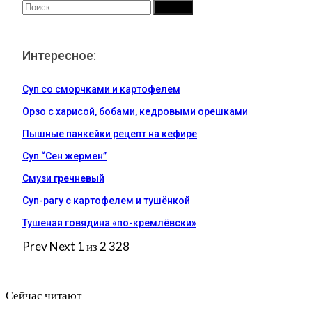
Интересное:
Суп со сморчками и картофелем
Орзо с харисой, бобами, кедровыми орешками
Пышные панкейки рецепт на кефире
Суп “Сен жермен”
Смузи гречневый
Суп-рагу с картофелем и тушёнкой
Тушеная говядина «по-кремлёвски»
Prev
Next
1 из 2 328
Сейчас читают