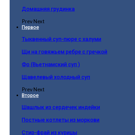
Домашняя грудинка
Prev
Next
Первое
Тыквенный суп-пюре с халуми
Щи на говяжьем ребре с гречкой
Фо (Вьетнамский суп )
Щавелевый холодный суп
Prev
Next
Второе
Шашлык из сердечек индейки
Постные котлеты из моркови
Стир-фрай из курицы