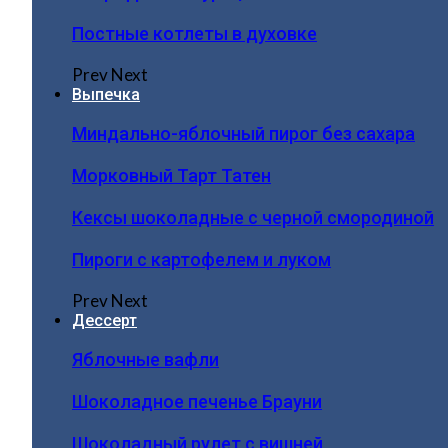
Постные котлеты в духовке
Prev
Next
Выпечка
Миндально-яблочный пирог без сахара
Морковный Тарт Татен
Кексы шоколадные с черной смородиной
Пироги c картофелем и луком
Prev
Next
Дессерт
Яблочные вафли
Шоколадное печенье Брауни
Шоколадный рулет с вишней