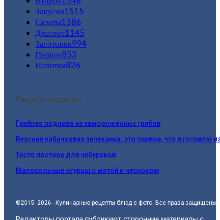
Второе
1548
Закуски
1515
Салаты
1386
Дессерт
1145
Заготовки
994
Первое
853
Напитки
826
Рецепт недели:
Грибная подлива из замороженных грибов
Вкусная кабачковая запеканка: это первое, что я готовлю и
Тесто постное для чебуреков
Малосольные огурцы с мятой и чесноком
©2015- 2026 - Кулинарные рецепты блюд с фото. Все права защищены.
Редакторы портала публикуют сторонние материалы с