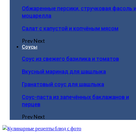
Обжаренные персики, стручковая фасоль 
моцарелла
Салат с капустой и копчёным мясом
Prev
Next
Соусы
Соус из свежего базилика и томатов
Вкусный маринад для шашлыка
Гранатовый соус для шашлыка
Соус-паста из запечённых баклажанов и
перцев
Prev
Next