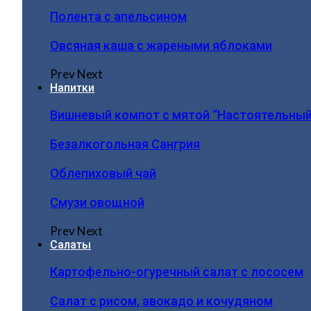
Полента с апельсином
Овсяная каша с жареными яблоками
Prev
Next
Напитки
Вишневый компот с мятой “Настоятельный
Безалкогольная Сангрия
Облепиховый чай
Смузи овощной
Prev
Next
Салаты
Картофельно-огуречный салат с лососем
Салат с рисом, авокадо и кочудяном