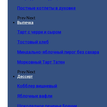
Постные котлеты в духовке
Prev
Next
Выпечка
Тарт с черри и сыром
Тостовый хлеб
Миндально-яблочный пирог без сахара
Морковный Тарт Татен
Prev
Next
Дессерт
Кобблер вишневый
Яблочные вафли
Шоколадное печенье Брауни