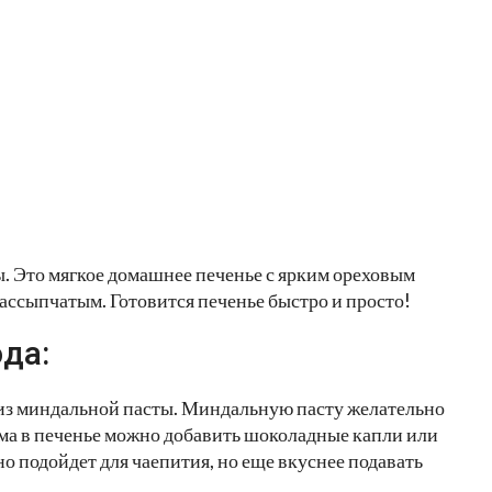
. Это мягкое домашнее печенье с ярким ореховым
ассыпчатым. Готовится печенье быстро и просто!
да:
 из миндальной пасты. Миндальную пасту желательно
юма в печенье можно добавить шоколадные капли или
о подойдет для чаепития, но еще вкуснее подавать