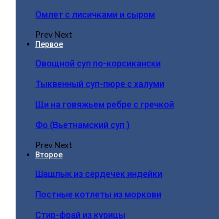
Омлет с лисичками и сыром
Prev
Next
Первое
Овощной суп по-корсикански
Тыквенный суп-пюре с халуми
Щи на говяжьем ребре с гречкой
Фо (Вьетнамский суп )
Prev
Next
Второе
Шашлык из сердечек индейки
Постные котлеты из моркови
Стир-фрай из курицы