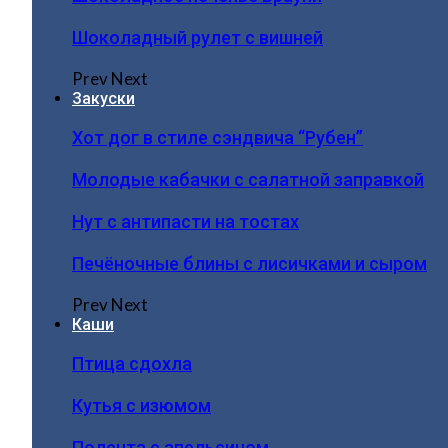
Шоколадный рулет с вишней
Prev
Next
Закуски
Хот дог в стиле сэндвича “Рубен”
Молодые кабачки с салатной заправкой
Нут с антипасти на тостах
Печёночные блины с лисичками и сыром
Prev
Next
Каши
Птица сдохла
Кутья с изюмом
Полента с апельсином