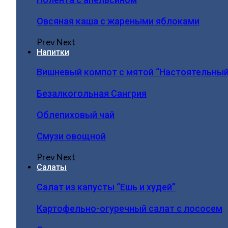
Овсяная каша с жареными яблоками
Prev
Next
Напитки
Вишневый компот с мятой “Настоятельный
Безалкогольная Сангрия
Облепиховый чай
Смузи овощной
Prev
Next
Салаты
Салат из капусты “Ешь и худей”
Картофельно-огуречный салат с лососем