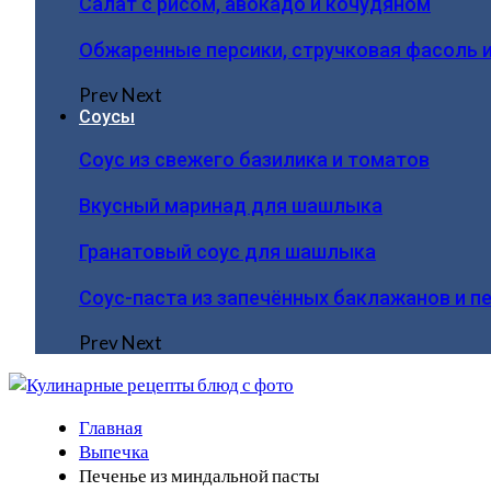
Салат с рисом, авокадо и кочудяном
Обжаренные персики, стручковая фасоль 
Prev
Next
Соусы
Соус из свежего базилика и томатов
Вкусный маринад для шашлыка
Гранатовый соус для шашлыка
Соус-паста из запечённых баклажанов и п
Prev
Next
Главная
Выпечка
Печенье из миндальной пасты