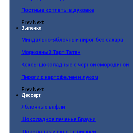
Постные котлеты в духовке
Prev
Next
Выпечка
Миндально-яблочный пирог без сахара
Морковный Тарт Татен
Кексы шоколадные с черной смородиной
Пироги c картофелем и луком
Prev
Next
Дессерт
Яблочные вафли
Шоколадное печенье Брауни
Шоколадный рулет с вишней