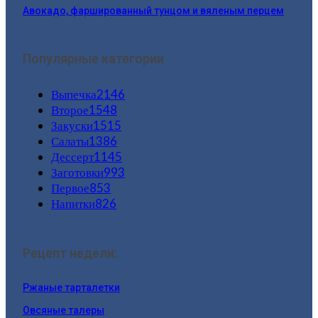
Авокадо, фаршированный тунцом и вяленым перцем
Популярные категории
Выпечка
2146
Второе
1548
Закуски
1515
Салаты
1386
Дессерт
1145
Заготовки
993
Первое
853
Напитки
826
Рецепт недели:
Ржаные тарталетки
Овсяные талеры