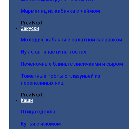
Мармелад из кабачка с лаймом
Prev
Next
Закуски
Молодые кабачки с салатной заправкой
Нут с антипасти на тостах
Печёночные блины с лисичками и сыром
Томатные тосты с глазуньей из
перепелиных яиц
Prev
Next
Каши
Птица сдохла
Кутья с изюмом