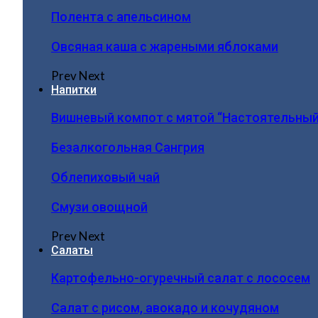
Полента с апельсином
Овсяная каша с жареными яблоками
Prev
Next
Напитки
Вишневый компот с мятой “Настоятельный
Безалкогольная Сангрия
Облепиховый чай
Смузи овощной
Prev
Next
Салаты
Картофельно-огуречный салат с лососем
Салат с рисом, авокадо и кочудяном