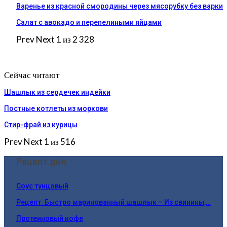
Варенье из красной смородины через мясорубку без варки
Салат с авокадо и перепелиными яйцами
Prev
Next
1 из 2 328
Сейчас читают
Шашлык из сердечек индейки
Постные котлеты из моркови
Стир-фрай из курицы
Prev
Next
1 из 516
Рецепт дня:
Соус тунцовый
Рецепт: Быстро маринованный шашлык – Из свинины,…
Протеиновый кофе