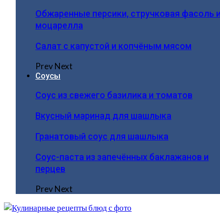
Обжаренные персики, стручковая фасоль 
моцарелла
Салат с капустой и копчёным мясом
Prev
Next
Соусы
Соус из свежего базилика и томатов
Вкусный маринад для шашлыка
Гранатовый соус для шашлыка
Соус-паста из запечённых баклажанов и
перцев
Prev
Next