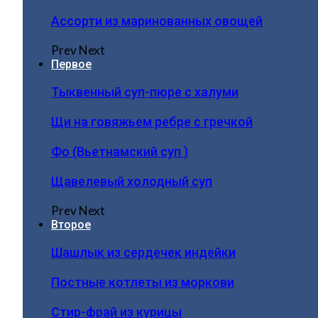
Ассорти из маринованных овощей
Prev
Next
Первое
Тыквенный суп-пюре с халуми
Щи на говяжьем ребре с гречкой
Фо (Вьетнамский суп )
Щавелевый холодный суп
Prev
Next
Второе
Шашлык из сердечек индейки
Постные котлеты из моркови
Стир-фрай из курицы