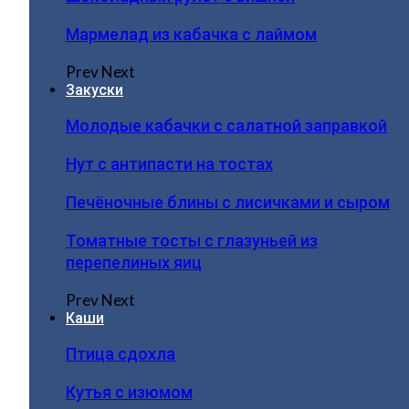
Мармелад из кабачка с лаймом
Prev
Next
Закуски
Молодые кабачки с салатной заправкой
Нут с антипасти на тостах
Печёночные блины с лисичками и сыром
Томатные тосты с глазуньей из
перепелиных яиц
Prev
Next
Каши
Птица сдохла
Кутья с изюмом