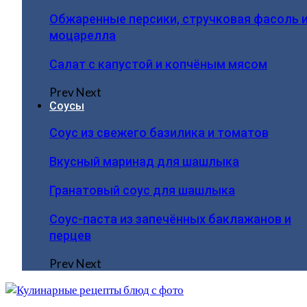
Обжаренные персики, стручковая фасоль 
моцарелла
Салат с капустой и копчёным мясом
Prev
Next
Соусы
Соус из свежего базилика и томатов
Вкусный маринад для шашлыка
Гранатовый соус для шашлыка
Соус-паста из запечённых баклажанов и
перцев
Prev
Next