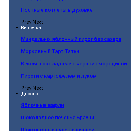
Постные котлеты в духовке
Prev
Next
Выпечка
Миндально-яблочный пирог без сахара
Морковный Тарт Татен
Кексы шоколадные с черной смородиной
Пироги c картофелем и луком
Prev
Next
Дессерт
Яблочные вафли
Шоколадное печенье Брауни
Шоколадный рулет с вишней