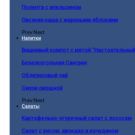
Полента с апельсином
Овсяная каша с жареными яблоками
Prev
Next
Напитки
Вишневый компот с мятой “Настоятельный
Безалкогольная Сангрия
Облепиховый чай
Смузи овощной
Prev
Next
Салаты
Картофельно-огуречный салат с лососем
Салат с рисом, авокадо и кочудяном