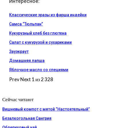
Интересное:
Классические зразы из фарша индейки
Самса “Тюльпан”
Кукурузный хлеб без глютена
Салат с кукурузой и сухариками
Зауэкраут
Домашняя лапша
Яблочное масло со специями
Prev
Next
1 из 2 328
Сейчас читают
Вишневый компот с мятой “Настоятельный”
Безалкогольная Сангрия
Облепиховый чай