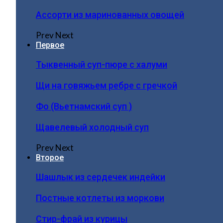
Ассорти из маринованных овощей
Prev
Next
Первое
Тыквенный суп-пюре с халуми
Щи на говяжьем ребре с гречкой
Фо (Вьетнамский суп )
Щавелевый холодный суп
Prev
Next
Второе
Шашлык из сердечек индейки
Постные котлеты из моркови
Стир-фрай из курицы