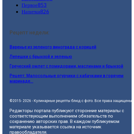
Первое
853
Напитки
826
Рецепт недели:
Варенье из зеленого винограда с корицей
Лепешки с брынзой и зеленью
Греческий омлет с помидорами, маслинами и брынзой
Рецепт: Малосольные огурчики с кабачками в горячем
маринаде…
©2015- 2026 - Кулинарные рецепты блюд с фото. Все права защищены.
Редакторы портала публикуют сторонние материалы с
соответствующим выполнением обязательств по
сохранению авторских прав. В каждом публикуемом
материале указывается ссылка на источник
правообладателя.