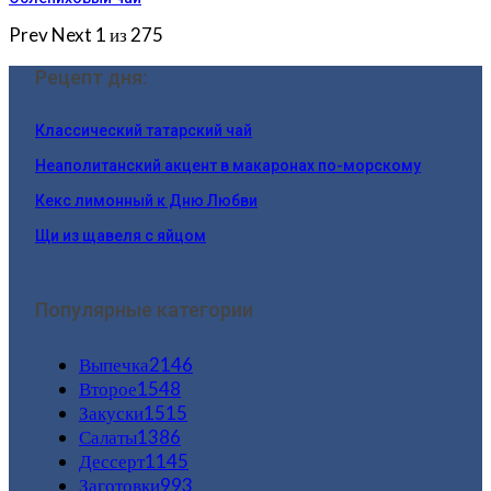
Prev
Next
1 из 275
Рецепт дня:
Классический татарский чай
Неаполитанский акцент в макаронах по-морскому
Кекс лимонный к Дню Любви
Щи из щавеля с яйцом
Популярные категории
Выпечка
2146
Второе
1548
Закуски
1515
Салаты
1386
Дессерт
1145
Заготовки
993