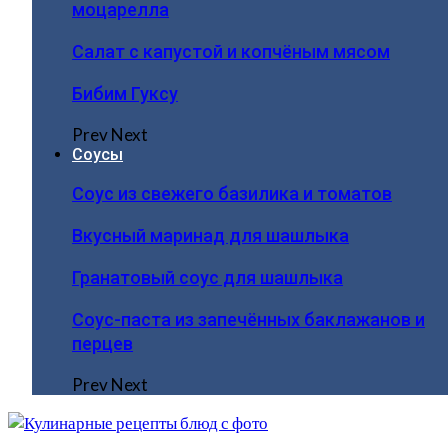
моцарелла
Салат с капустой и копчёным мясом
Бибим Гуксу
Prev
Next
Соусы
Соус из свежего базилика и томатов
Вкусный маринад для шашлыка
Гранатовый соус для шашлыка
Соус-паста из запечённых баклажанов и
перцев
Prev
Next