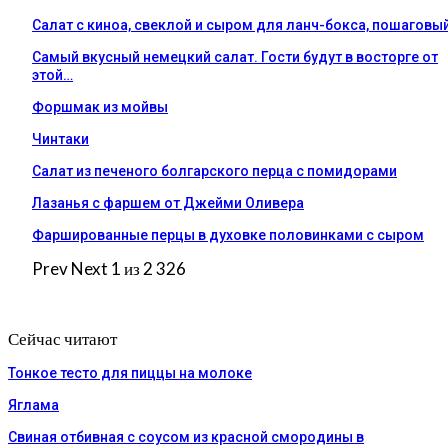
Салат с киноа, свеклой и сыром для ланч-бокса, пошаговы
Самый вкусный немецкий салат. Гости будут в восторге от
этой…
Форшмак из мойвы
Чинтаки
Салат из печеного болгарского перца с помидорами
Лазанья с фаршем от Джейми Оливера
Фаршированные перцы в духовке половинками с сыром
Prev
Next
1 из 2 326
Сейчас читают
Тонкое тесто для пиццы на молоке
Яглама
Свиная отбивная с соусом из красной смородины в