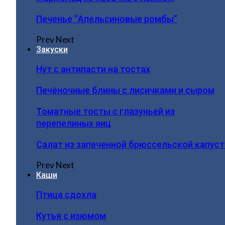
Печенье “Апельсиновые ромбы”
Prev
Next
Закуски
Нут с антипасти на тостах
Печёночные блины с лисичками и сыром
Томатные тосты с глазуньей из
перепелиных яиц
Салат из запеченной брюссельской капус
Prev
Next
Каши
Птица сдохла
Кутья с изюмом