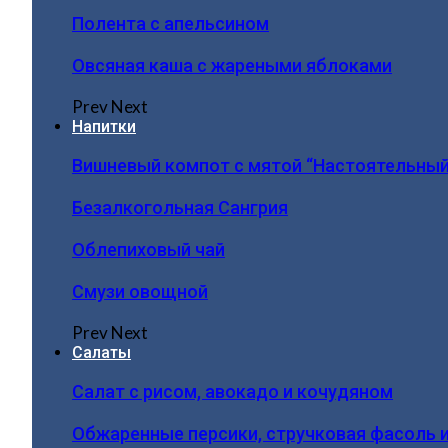
Полента с апельсином
Овсяная каша с жареными яблоками
Prev
Next
Напитки
Вишневый компот с мятой “Настоятельный
Безалкогольная Сангрия
Облепиховый чай
Смузи овощной
Prev
Next
Салаты
Салат с рисом, авокадо и кочудяном
Обжаренные персики, стручковая фасоль 