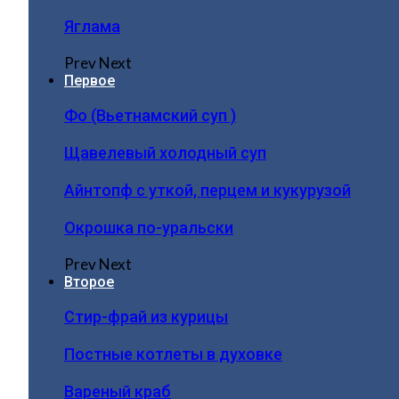
Яглама
Prev
Next
Первое
Фо (Вьетнамский суп )
Щавелевый холодный суп
Айнтопф с уткой, перцем и кукурузой
Окрошка по-уральски
Prev
Next
Второе
Стир-фрай из курицы
Постные котлеты в духовке
Вареный краб