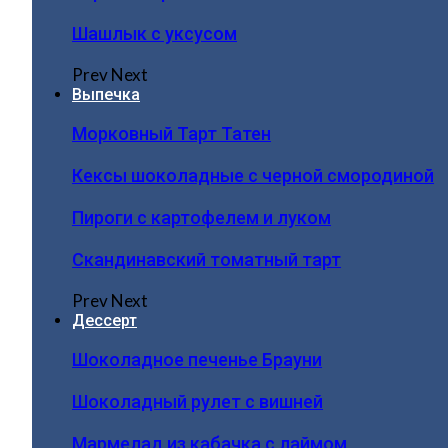
Шашлык с уксусом
Prev
Next
Выпечка
Морковный Тарт Татен
Кексы шоколадные с черной смородиной
Пироги c картофелем и луком
Скандинавский томатный тарт
Prev
Next
Дессерт
Шоколадное печенье Брауни
Шоколадный рулет с вишней
Мармелад из кабачка с лаймом