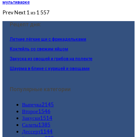
мультиварке
Prev
Next
1 из 1 557
Рецепт дня:
Летние лёгкие щи с фрикадельками
Коктейль со свежим яйцом
Закуска из овощей и грибов на поленте
Шаурма в блине с курицей и овощами
Популярные категории
Выпечка
2145
Второе
1546
Закуски
1514
Салаты
1385
Дессерт
1144