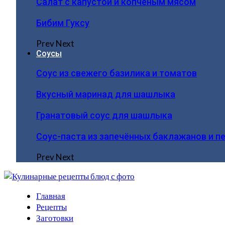
Салат с капустой и копчёным мясом
Бибим Гуксу
Prev
Next
Соусы
Соус из свежего базилика и томатов
Вкусный маринад для шашлыка
Гранатовый соус для шашлыка
Соус-паста из запечённых баклажанов и п
Prev
Next
Главная
Рецепты
Заготовки