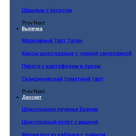
Шашлык с уксусом
Prev
Next
Выпечка
Морковный Тарт Татен
Кексы шоколадные с черной смородиной
Пироги c картофелем и луком
Скандинавский томатный тарт
Prev
Next
Дессерт
Шоколадное печенье Брауни
Шоколадный рулет с вишней
Мармелад из кабачка с лаймом