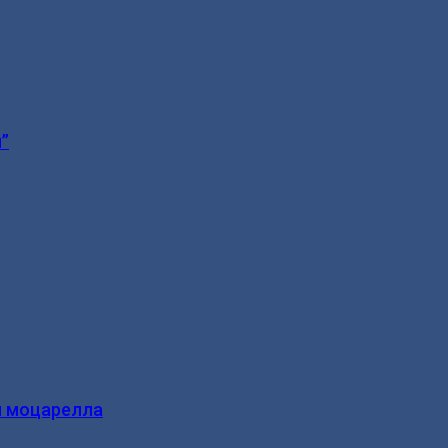
”
и моцарелла