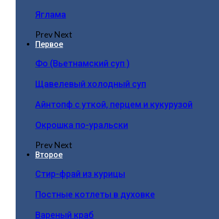
Яглама
Prev
Next
Первое
Фо (Вьетнамский суп )
Щавелевый холодный суп
Айнтопф с уткой, перцем и кукурузой
Окрошка по-уральски
Prev
Next
Второе
Стир-фрай из курицы
Постные котлеты в духовке
Вареный краб