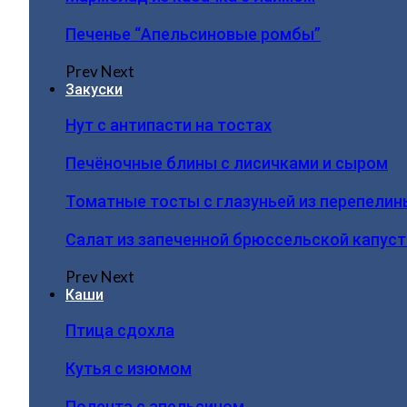
Печенье “Апельсиновые ромбы”
Prev
Next
Закуски
Нут с антипасти на тостах
Печёночные блины с лисичками и сыром
Томатные тосты с глазуньей из перепелин
Салат из запеченной брюссельской капус
Prev
Next
Каши
Птица сдохла
Кутья с изюмом
Полента с апельсином