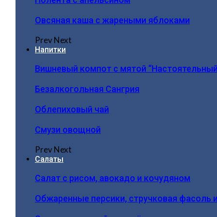
Овсяная каша с жареными яблоками
Prev
Next
Напитки
Вишневый компот с мятой “Настоятельный
Безалкогольная Сангрия
Облепиховый чай
Смузи овощной
Prev
Next
Салаты
Салат с рисом, авокадо и кочудяном
Обжаренные персики, стручковая фасоль 