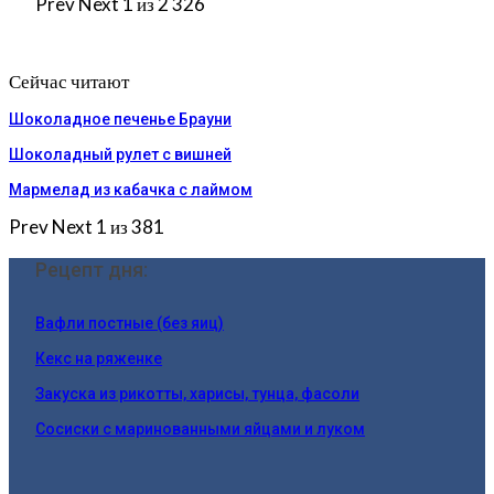
Prev
Next
1 из 2 326
Сейчас читают
Шоколадное печенье Брауни
Шоколадный рулет с вишней
Мармелад из кабачка с лаймом
Prev
Next
1 из 381
Рецепт дня:
Вафли постные (без яиц)
Кекс на ряженке
Закуска из рикотты, харисы, тунца, фасоли
Сосиски с маринованными яйцами и луком