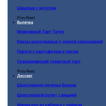
Шашлык с уксусом
Prev
Next
Выпечка
Морковный Тарт Татен
Кексы шоколадные с черной смородиной
Пироги c картофелем и луком
Скандинавский томатный тарт
Prev
Next
Дессерт
Шоколадное печенье Брауни
Шоколадный рулет с вишней
Мармелад из кабачка с лаймом