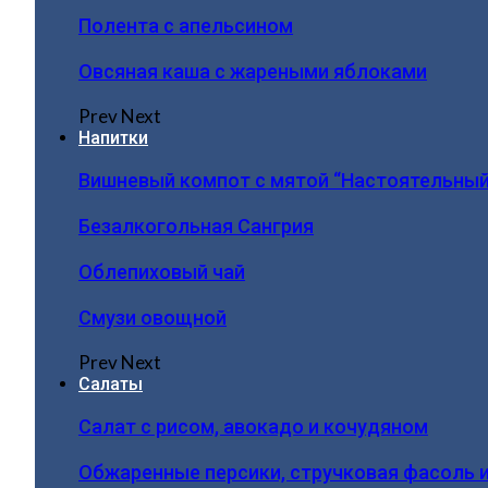
Полента с апельсином
Овсяная каша с жареными яблоками
Prev
Next
Напитки
Вишневый компот с мятой “Настоятельный
Безалкогольная Сангрия
Облепиховый чай
Смузи овощной
Prev
Next
Салаты
Салат с рисом, авокадо и кочудяном
Обжаренные персики, стручковая фасоль 