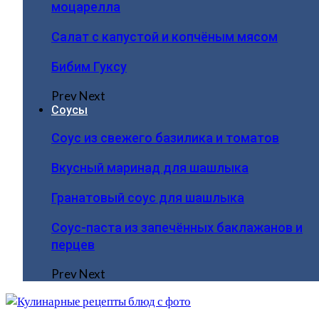
моцарелла
Салат с капустой и копчёным мясом
Бибим Гуксу
Prev
Next
Соусы
Соус из свежего базилика и томатов
Вкусный маринад для шашлыка
Гранатовый соус для шашлыка
Соус-паста из запечённых баклажанов и
перцев
Prev
Next