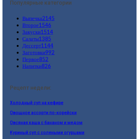
Популярные категории
Выпечка
2145
Второе
1546
Закуски
1514
Салаты
1385
Дессерт
1144
Заготовки
992
Первое
852
Напитки
826
Рецепт недели:
Холодный суп на кефире
Овощное ассорти по-корейски
Овсяная каша с бананом и медом
Куриный суп с солеными огурцами