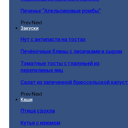
Печенье “Апельсиновые ромбы”
Prev
Next
Закуски
Нут с антипасти на тостах
Печёночные блины с лисичками и сыром
Томатные тосты с глазуньей из
перепелиных яиц
Салат из запеченной брюссельской капус
Prev
Next
Каши
Птица сдохла
Кутья с изюмом