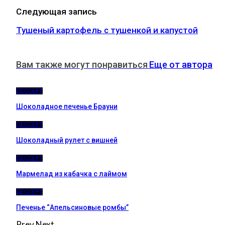
Следующая запись
Тушеный картофель с тушенкой и капустой
Вам также могут понравиться
Еще от автора
ДЕССЕРТ
Шоколадное печенье Брауни
ДЕССЕРТ
Шоколадный рулет с вишней
ДЕССЕРТ
Мармелад из кабачка с лаймом
ДЕССЕРТ
Печенье “Апельсиновые ромбы”
Prev
Next