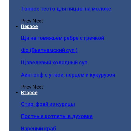
Тонкое тесто для пиццы на молоке
Prev
Next
Первое
Щи на говяжьем ребре с гречкой
Фо (Вьетнамский суп )
Щавелевый холодный суп
Айнтопф с уткой, перцем и кукурузой
Prev
Next
Второе
Стир-фрай из курицы
Постные котлеты в духовке
Вареный краб