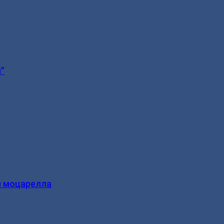
”
и моцарелла