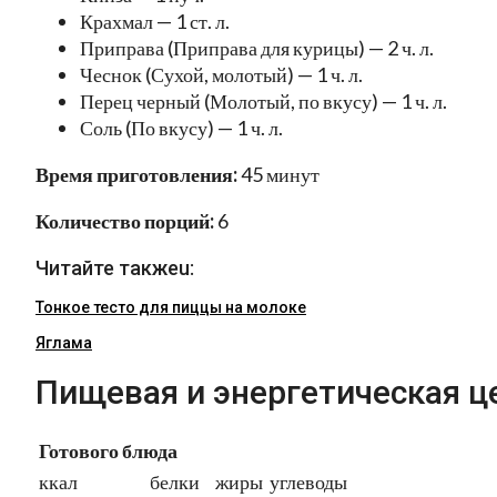
Крахмал — 1 ст. л.
Приправа (Приправа для курицы) — 2 ч. л.
Чеснок (Сухой, молотый) — 1 ч. л.
Перец черный (Молотый, по вкусу) — 1 ч. л.
Соль (По вкусу) — 1 ч. л.
Время приготовления:
45 минут
Количество порций:
6
Читайте такжеu:
Тонкое тесто для пиццы на молоке
Яглама
Пищевая и энергетическая ц
Готового блюда
ккал
белки
жиры
углеводы