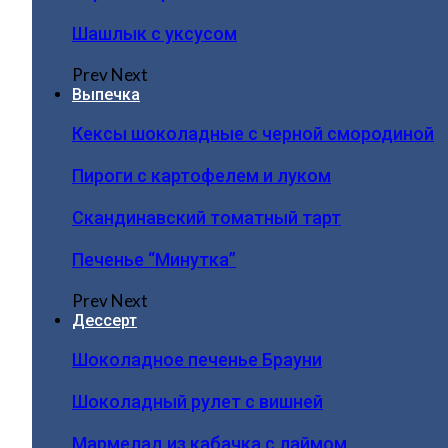
Шашлык с уксусом
Prev
Next
Выпечка
Кексы шоколадные с черной смородиной
Пироги c картофелем и луком
Скандинавский томатный тарт
Печенье “Минутка”
Prev
Next
Дессерт
Шоколадное печенье Брауни
Шоколадный рулет с вишней
Мармелад из кабачка с лаймом