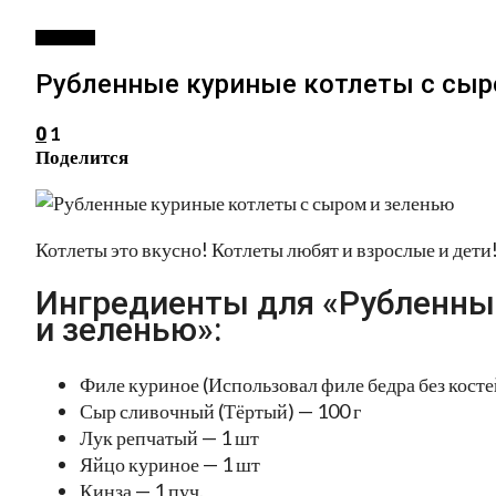
РЕЦЕПТЫ
Рубленные куриные котлеты с сыр
1
0
Поделится
Котлеты это вкусно! Котлеты любят и взрослые и дети
Ингредиенты для «Рубленны
и зеленью»:
Филе куриное (Использовал филе бедра без косте
Сыр сливочный (Тёртый) — 100 г
Лук репчатый — 1 шт
Яйцо куриное — 1 шт
Кинза — 1 пуч.