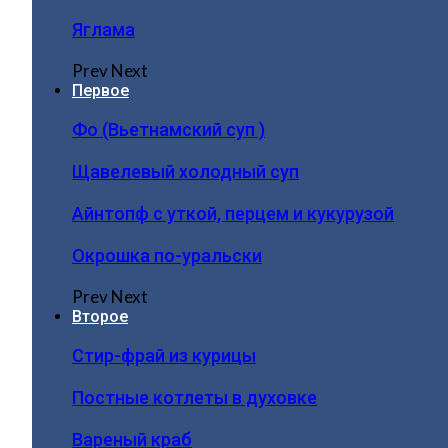
Яглама
Prev
Next
Первое
Фо (Вьетнамский суп )
Щавелевый холодный суп
Айнтопф с уткой, перцем и кукурузой
Окрошка по-уральски
Prev
Next
Второе
Стир-фрай из курицы
Постные котлеты в духовке
Вареный краб