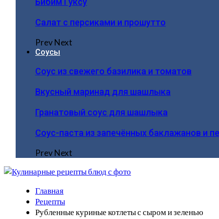
Бибим Гуксу
Салат с персиками и прошутто
Prev
Next
Соусы
Соус из свежего базилика и томатов
Вкусный маринад для шашлыка
Гранатовый соус для шашлыка
Соус-паста из запечённых баклажанов и п
Prev
Next
Главная
Рецепты
Рубленные куриные котлеты с сыром и зеленью