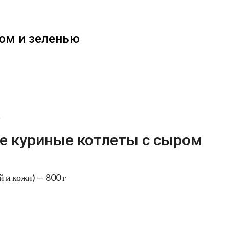
ом и зеленью
!
е куриные котлеты с сыром
й и кожи) — 800 г