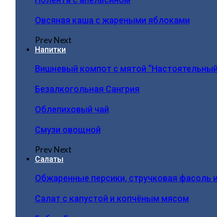
Овсяная каша с жареными яблоками
Prev
Next
Напитки
Вишневый компот с мятой “Настоятельный
Безалкогольная Сангрия
Облепиховый чай
Смузи овощной
Prev
Next
Салаты
Обжаренные персики, стручковая фасоль 
Салат с капустой и копчёным мясом