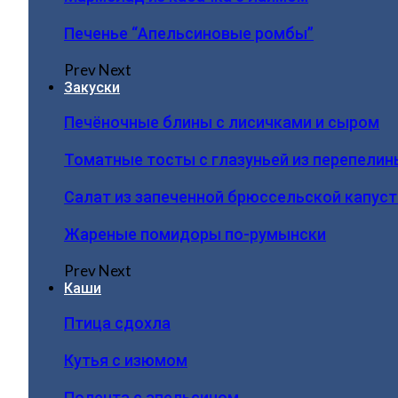
Печенье “Апельсиновые ромбы”
Prev
Next
Закуски
Печёночные блины с лисичками и сыром
Томатные тосты с глазуньей из перепелин
Салат из запеченной брюссельской капус
Жареные помидоры по-румынски
Prev
Next
Каши
Птица сдохла
Кутья с изюмом
Полента с апельсином