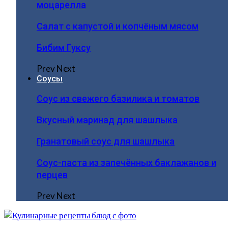
моцарелла
Салат с капустой и копчёным мясом
Бибим Гуксу
Prev
Next
Соусы
Соус из свежего базилика и томатов
Вкусный маринад для шашлыка
Гранатовый соус для шашлыка
Соус-паста из запечённых баклажанов и
перцев
Prev
Next