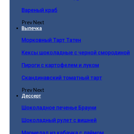
Вареный краб
Prev
Next
Выпечка
Морковный Тарт Татен
Кексы шоколадные с черной смородиной
Пироги c картофелем и луком
Скандинавский томатный тарт
Prev
Next
Дессерт
Шоколадное печенье Брауни
Шоколадный рулет с вишней
Мармелад из кабачка с лаймом