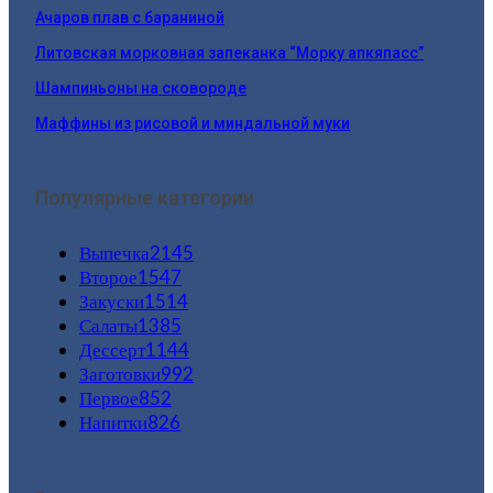
Ачаров плав с бараниной
Литовская морковная запеканка “Морку апкяпасс”
Шампиньоны на сковороде
Маффины из рисовой и миндальной муки
Популярные категории
Выпечка
2145
Второе
1547
Закуски
1514
Салаты
1385
Дессерт
1144
Заготовки
992
Первое
852
Напитки
826