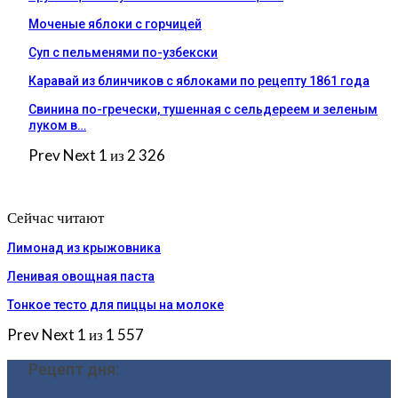
Моченые яблоки с горчицей
Суп с пельменями по-узбекски
Каравай из блинчиков с яблоками по рецепту 1861 года
Свинина по-гречески, тушенная с сельдереем и зеленым
луком в…
Prev
Next
1 из 2 326
Сейчас читают
Лимонад из крыжовника
Ленивая овощная паста
Тонкое тесто для пиццы на молоке
Prev
Next
1 из 1 557
Рецепт дня: