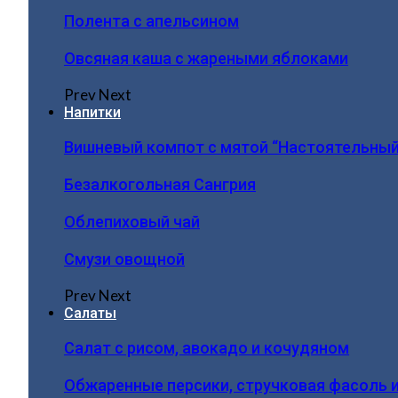
Полента с апельсином
Овсяная каша с жареными яблоками
Prev
Next
Напитки
Вишневый компот с мятой “Настоятельный
Безалкогольная Сангрия
Облепиховый чай
Смузи овощной
Prev
Next
Салаты
Салат с рисом, авокадо и кочудяном
Обжаренные персики, стручковая фасоль 