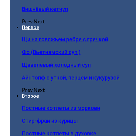
Вишнёвый кетчуп
Prev
Next
Первое
Щи на говяжьем ребре с гречкой
Фо (Вьетнамский суп )
Щавелевый холодный суп
Айнтопф с уткой, перцем и кукурузой
Prev
Next
Второе
Постные котлеты из моркови
Стир-фрай из курицы
Постные котлеты в духовке