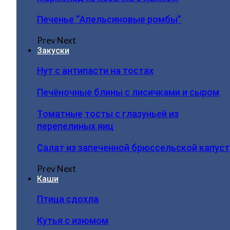
Печенье “Апельсиновые ромбы”
Prev
Next
Закуски
Нут с антипасти на тостах
Печёночные блины с лисичками и сыром
Томатные тосты с глазуньей из
перепелиных яиц
Салат из запеченной брюссельской капус
Prev
Next
Каши
Птица сдохла
Кутья с изюмом