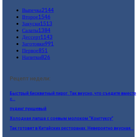
Выпечка
2144
Второе
1546
Закуски
1513
Салаты
1384
Дессерт
1143
Заготовки
991
Первое
851
Напитки
826
Рецепт недели:
Быстрый бисквитный пирог. Так вкусно, что съедите вместе
с…
пудинг пуншевый
Холодная лапша с соевым молоком “Конггуксу”
Так готовят в Китайских ресторанах. Невероятно вкусная…