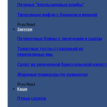
Печенье “Апельсиновые ромбы”
Творожные вафли с бананом и вишней
Prev
Next
Закуски
Печёночные блины с лисичками и сыром
Томатные тосты с глазуньей из
перепелиных яиц
Салат из запеченной брюссельской капус
Жареные помидоры по-румынски
Prev
Next
Каши
Птица сдохла