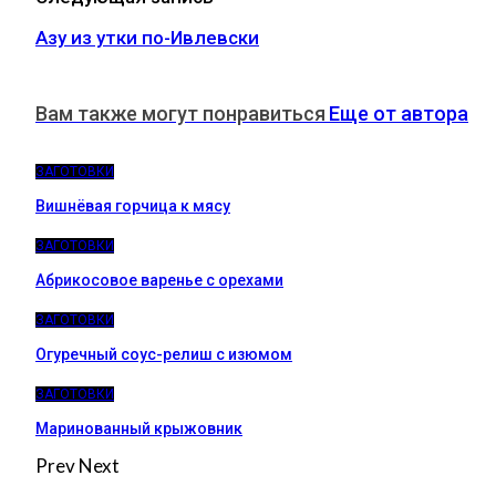
Азу из утки по-Ивлевски
Вам также могут понравиться
Еще от автора
ЗАГОТОВКИ
Вишнёвая горчица к мясу
ЗАГОТОВКИ
Абрикосовое варенье с орехами
ЗАГОТОВКИ
Огуречный соус-релиш с изюмом
ЗАГОТОВКИ
Маринованный крыжовник
Prev
Next