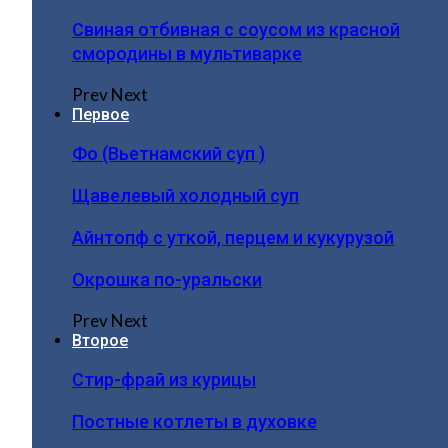
Свиная отбивная с соусом из красной
смородины в мультиварке
Prev
Next
Первое
Фо (Вьетнамский суп )
Щавелевый холодный суп
Айнтопф с уткой, перцем и кукурузой
Окрошка по-уральски
Prev
Next
Второе
Стир-фрай из курицы
Постные котлеты в духовке