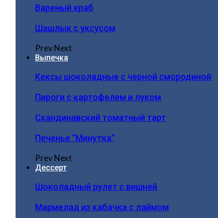
Вареный краб
Шашлык с уксусом
Prev
Next
Выпечка
Кексы шоколадные с черной смородиной
Пироги c картофелем и луком
Скандинавский томатный тарт
Печенье “Минутка”
Prev
Next
Дессерт
Шоколадный рулет с вишней
Мармелад из кабачка с лаймом