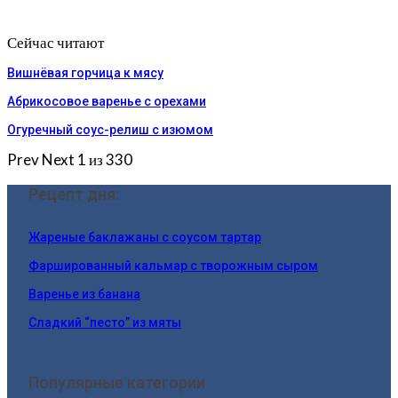
Сейчас читают
Вишнёвая горчица к мясу
Абрикосовое варенье с орехами
Огуречный соус-релиш с изюмом
Prev
Next
1 из 330
Рецепт дня:
Жареные баклажаны с соусом тартар
Фаршированный кальмар с творожным сыром
Варенье из банана
Сладкий “песто” из мяты
Популярные категории