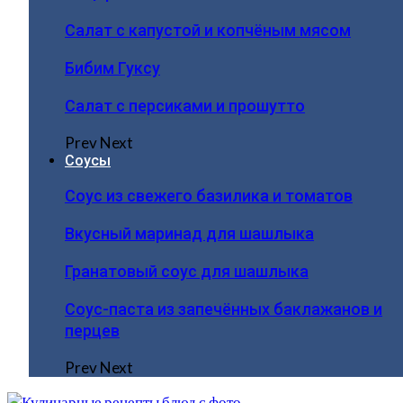
Салат с капустой и копчёным мясом
Бибим Гуксу
Салат с персиками и прошутто
Prev
Next
Соусы
Соус из свежего базилика и томатов
Вкусный маринад для шашлыка
Гранатовый соус для шашлыка
Соус-паста из запечённых баклажанов и
перцев
Prev
Next