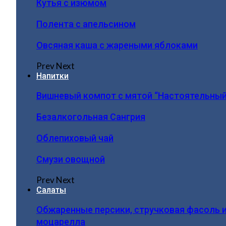
Кутья с изюмом
Полента с апельсином
Овсяная каша с жареными яблоками
Prev
Next
Напитки
Вишневый компот с мятой “Настоятельный
Безалкогольная Сангрия
Облепиховый чай
Смузи овощной
Prev
Next
Салаты
Обжаренные персики, стручковая фасоль 
моцарелла