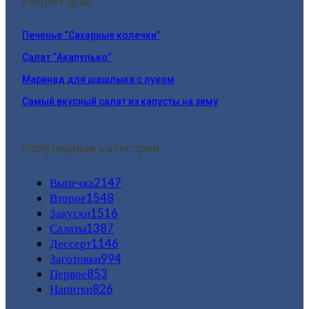
Рецепт дня:
Печенье “Сахарные колечки”
Салат “Акапулько”
Маринад для шашлыка с луком
Самый вкусный салат из капусты на зиму
Популярные категории
Выпечка
2147
Второе
1548
Закуски
1516
Салаты
1387
Дессерт
1146
Заготовки
994
Первое
853
Напитки
826