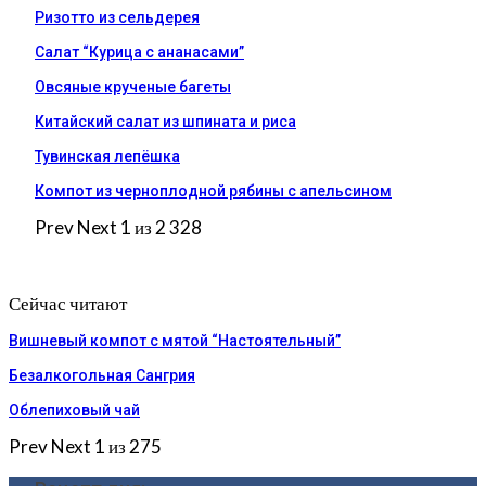
Ризотто из сельдерея
Салат “Курица с ананасами”
Овсяные крученые багеты
Китайский салат из шпината и риса
Тувинская лепёшка
Компот из черноплодной рябины с апельсином
Prev
Next
1 из 2 328
Сейчас читают
Вишневый компот с мятой “Настоятельный”
Безалкогольная Сангрия
Облепиховый чай
Prev
Next
1 из 275