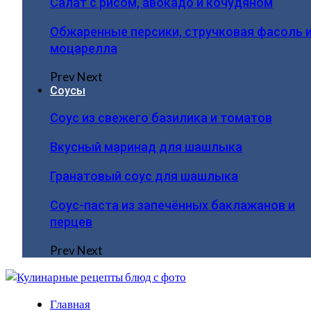
Салат с рисом, авокадо и кочудяном
Обжаренные персики, стручковая фасоль 
моцарелла
Prev
Next
Соусы
Соус из свежего базилика и томатов
Вкусный маринад для шашлыка
Гранатовый соус для шашлыка
Соус-паста из запечённых баклажанов и
перцев
Prev
Next
Главная