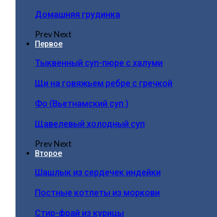
Домашняя грудинка
Prev
Next
Первое
Тыквенный суп-пюре с халуми
Щи на говяжьем ребре с гречкой
Фо (Вьетнамский суп )
Щавелевый холодный суп
Prev
Next
Второе
Шашлык из сердечек индейки
Постные котлеты из моркови
Стир-фрай из курицы