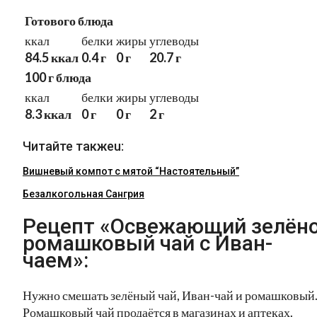
Готового блюда
ккал
белки
жиры
углеводы
84.5 ккал
0.4 г
0 г
20.7 г
100 г блюда
ккал
белки
жиры
углеводы
8.3 ккал
0 г
0 г
2 г
Читайте такжеu:
Вишневый компот с мятой “Настоятельный”
Безалкогольная Сангрия
Рецепт «Освежающий зелёно
ромашковый чай с Иван-
чаем»:
Нужно смешать зелёный чай, Иван-чай и ромашковый
Ромашковый чай продаётся в магазинах и аптеках.