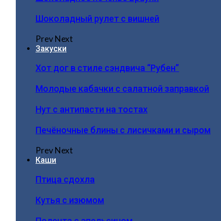
Шоколадный рулет с вишней
Prev
Next
Закуски
Хот дог в стиле сэндвича “Рубен”
Молодые кабачки с салатной заправкой
Нут с антипасти на тостах
Печёночные блины с лисичками и сыром
Prev
Next
Каши
Птица сдохла
Кутья с изюмом
Полента с апельсином