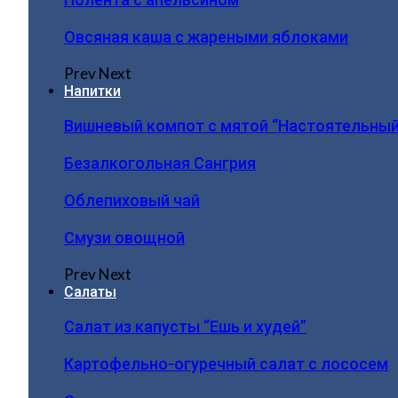
Овсяная каша с жареными яблоками
Prev
Next
Напитки
Вишневый компот с мятой “Настоятельный
Безалкогольная Сангрия
Облепиховый чай
Смузи овощной
Prev
Next
Салаты
Салат из капусты “Ешь и худей”
Картофельно-огуречный салат с лососем