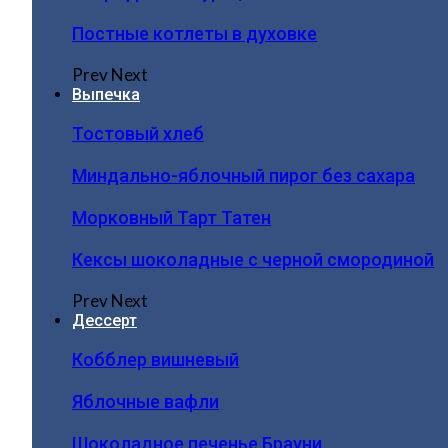
Постные котлеты в духовке
Prev
Next
Выпечка
Тостовый хлеб
Миндально-яблочный пирог без сахара
Морковный Тарт Татен
Кексы шоколадные с черной смородиной
Prev
Next
Дессерт
Кобблер вишневый
Яблочные вафли
Шоколадное печенье Брауни