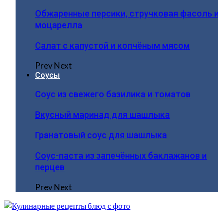
Обжаренные персики, стручковая фасоль 
моцарелла
Салат с капустой и копчёным мясом
Prev
Next
Соусы
Соус из свежего базилика и томатов
Вкусный маринад для шашлыка
Гранатовый соус для шашлыка
Соус-паста из запечённых баклажанов и
перцев
Prev
Next