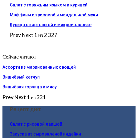
Салат с говяжьим языком и курицей
Маффины из рисовой и миндальной муки
Курица с картошкой в микроволновке
Prev
Next
1 из 2 327
Сейчас читают
Ассорти из маринованных овощей
Вишнёвый кетчуп
Вишнёвая горчица к мясу
Prev
Next
1 из 331
Рецепт дня:
Салат с рисовой лапшой
Закуска из сыровяленой индейки