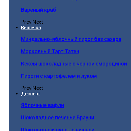
Вареный краб
Prev
Next
Выпечка
Миндально-яблочный пирог без сахара
Морковный Тарт Татен
Кексы шоколадные с черной смородиной
Пироги c картофелем и луком
Prev
Next
Дессерт
Яблочные вафли
Шоколадное печенье Брауни
Шоколадный рулет с вишней