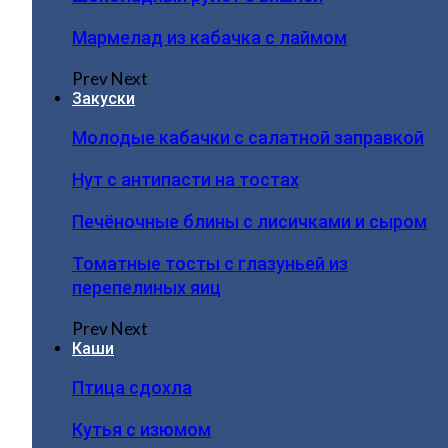
Мармелад из кабачка с лаймом
Prev
Next
Закуски
Молодые кабачки с салатной заправкой
Нут с антипасти на тостах
Печёночные блины с лисичками и сыром
Томатные тосты с глазуньей из
перепелиных яиц
Prev
Next
Каши
Птица сдохла
Кутья с изюмом