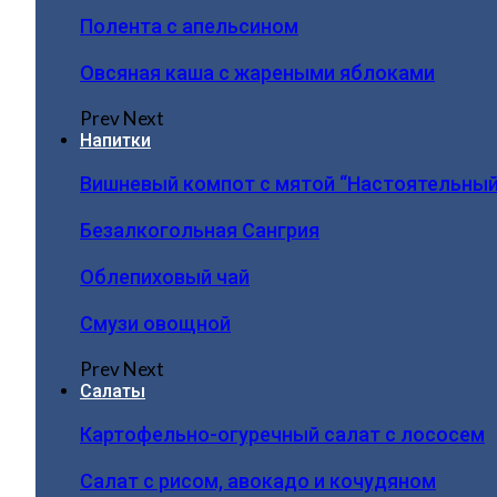
Полента с апельсином
Овсяная каша с жареными яблоками
Prev
Next
Напитки
Вишневый компот с мятой “Настоятельный
Безалкогольная Сангрия
Облепиховый чай
Смузи овощной
Prev
Next
Салаты
Картофельно-огуречный салат с лососем
Салат с рисом, авокадо и кочудяном