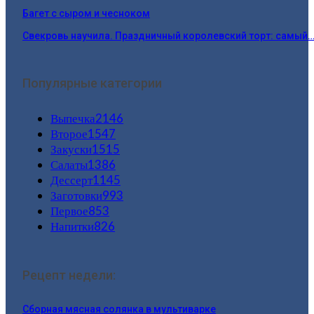
Багет с сыром и чесноком
Свекровь научила. Праздничный королевский торт: самый
Популярные категории
Выпечка
2146
Второе
1547
Закуски
1515
Салаты
1386
Дессерт
1145
Заготовки
993
Первое
853
Напитки
826
Рецепт недели:
Сборная мясная солянка в мультиварке