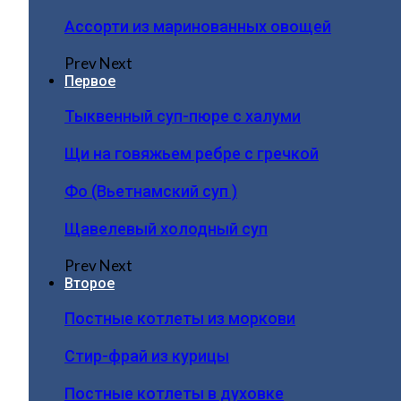
Ассорти из маринованных овощей
Prev
Next
Первое
Тыквенный суп-пюре с халуми
Щи на говяжьем ребре с гречкой
Фо (Вьетнамский суп )
Щавелевый холодный суп
Prev
Next
Второе
Постные котлеты из моркови
Стир-фрай из курицы
Постные котлеты в духовке