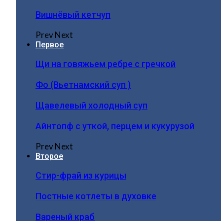
Вишнёвый кетчуп
Prev
Next
Первое
Щи на говяжьем ребре с гречкой
Фо (Вьетнамский суп )
Щавелевый холодный суп
Айнтопф с уткой, перцем и кукурузой
Prev
Next
Второе
Стир-фрай из курицы
Постные котлеты в духовке
Вареный краб