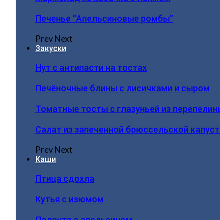
Печенье “Апельсиновые ромбы”
Prev
Next
Закуски
Нут с антипасти на тостах
Печёночные блины с лисичками и сыром
Томатные тосты с глазуньей из перепелин
Салат из запеченной брюссельской капус
Prev
Next
Каши
Птица сдохла
Кутья с изюмом
Полента с апельсином