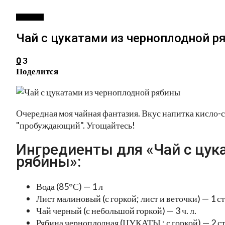
НАПИТКИ
Чай с цукатами из черноплодной р
3
0
Поделится
Очередная моя чайная фантазия. Вкус напитка кисло-
"пробуждающий". Угощайтесь!
Ингредиенты для «Чай с цук
рябины»:
Вода (85°С) — 1 л
Лист малиновый (с горкой; лист и веточки) — 1 ст.
Чай черный (с небольшой горкой) — 3 ч. л.
Рябина черноплодная (ЦУКАТЫ ; с горкой) — 2 ст.