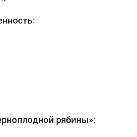
енность:
черноплодной рябины»: