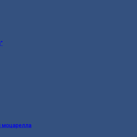
”
и моцарелла