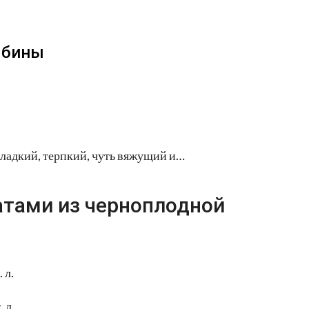
ябины
сладкий, терпкий, чуть вяжущий и…
атами из черноплодной
 л.
 л.