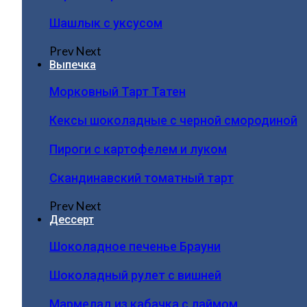
Шашлык с уксусом
Prev
Next
Выпечка
Морковный Тарт Татен
Кексы шоколадные с черной смородиной
Пироги c картофелем и луком
Скандинавский томатный тарт
Prev
Next
Дессерт
Шоколадное печенье Брауни
Шоколадный рулет с вишней
Мармелад из кабачка с лаймом