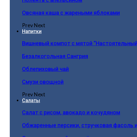
Овсяная каша с жареными яблоками
Prev
Next
Напитки
Вишневый компот с мятой “Настоятельный
Безалкогольная Сангрия
Облепиховый чай
Смузи овощной
Prev
Next
Салаты
Салат с рисом, авокадо и кочудяном
Обжаренные персики, стручковая фасоль 