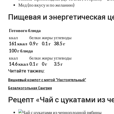
Мед (по вкусу и по желанию)
Пищевая и энергетическая ц
Готового блюда
ккал
белки
жиры
углеводы
161 ккал
0.9 г
0.1 г
38.5 г
100 г блюда
ккал
белки
жиры
углеводы
14.6 ккал
0.1 г
0 г
3.5 г
Читайте такжеu:
Вишневый компот с мятой “Настоятельный”
Безалкогольная Сангрия
Рецепт «Чай с цукатами из 