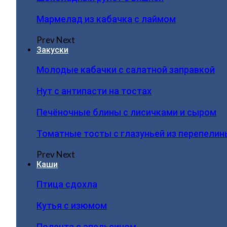
Мармелад из кабачка с лаймом
Prev
Next
Закуски
Молодые кабачки с салатной заправкой
Нут с антипасти на тостах
Печёночные блины с лисичками и сыром
Томатные тосты с глазуньей из перепелин
Prev
Next
Каши
Птица сдохла
Кутья с изюмом
Полента с апельсином