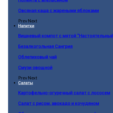
Овсяная каша с жареными яблоками
Prev
Next
Напитки
Вишневый компот с мятой “Настоятельный
Безалкогольная Сангрия
Облепиховый чай
Смузи овощной
Prev
Next
Салаты
Картофельно-огуречный салат с лососем
Салат с рисом, авокадо и кочудяном