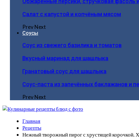
Обжаренные персики, стручковая фасоль 
Салат с капустой и копчёным мясом
Prev
Next
Соусы
Соус из свежего базилика и томатов
Вкусный маринад для шашлыка
Гранатовый соус для шашлыка
Соус-паста из запечённых баклажанов и п
Prev
Next
Главная
Рецепты
Нежный творожный пирог с хрустящей корочкой. Хо