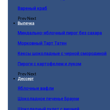
Вареный краб
Prev
Next
Выпечка
Миндально-яблочный пирог без сахара
Морковный Тарт Татен
Кексы шоколадные с черной смородиной
Пироги c картофелем и луком
Prev
Next
Дессерт
Яблочные вафли
Шоколадное печенье Брауни
Шоколадный рулет с вишней