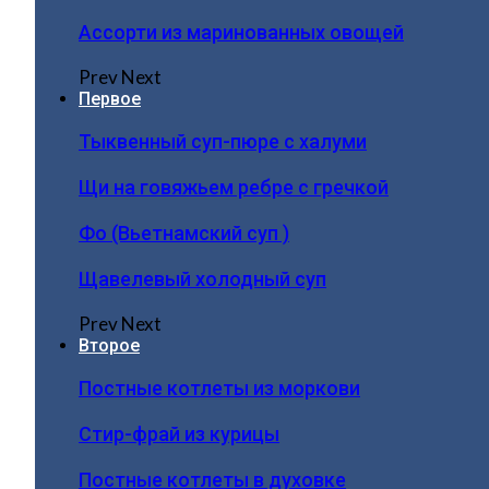
Ассорти из маринованных овощей
Prev
Next
Первое
Тыквенный суп-пюре с халуми
Щи на говяжьем ребре с гречкой
Фо (Вьетнамский суп )
Щавелевый холодный суп
Prev
Next
Второе
Постные котлеты из моркови
Стир-фрай из курицы
Постные котлеты в духовке