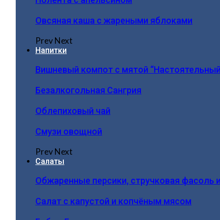
Овсяная каша с жареными яблоками
Prev
Next
Напитки
Вишневый компот с мятой “Настоятельный
Безалкогольная Сангрия
Облепиховый чай
Смузи овощной
Prev
Next
Салаты
Обжаренные персики, стручковая фасоль 
Салат с капустой и копчёным мясом