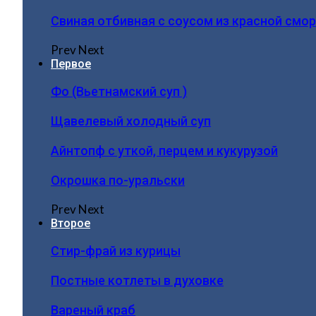
Свиная отбивная с соусом из красной смо
Prev
Next
Первое
Фо (Вьетнамский суп )
Щавелевый холодный суп
Айнтопф с уткой, перцем и кукурузой
Окрошка по-уральски
Prev
Next
Второе
Стир-фрай из курицы
Постные котлеты в духовке
Вареный краб