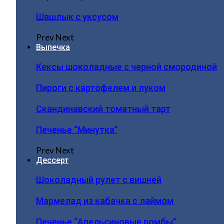
Шашлык с уксусом
Prev
Next
Выпечка
Кексы шоколадные с черной смородиной
Пироги c картофелем и луком
Скандинавский томатный тарт
Печенье “Минутка”
Prev
Next
Дессерт
Шоколадный рулет с вишней
Мармелад из кабачка с лаймом
Печенье “Апельсиновые ромбы”