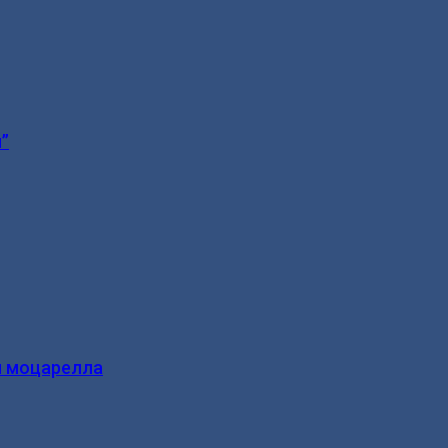
”
и моцарелла