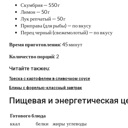
Скумбрия — 550 г
Лимон — 50 г
Лук репчатый — 50 г
Приправа (для рыбы) — по вкусу
Перец черный (свежемолотый) — по вкусу
Время приготовления:
45 минут
Количество порций:
2
Читайте такжеu:
Треска с картофелем в сливочном соусе
Блины с форелью-классный завтрак
Пищевая и энергетическая ц
Готового блюда
ккал
белки
жиры
углеводы