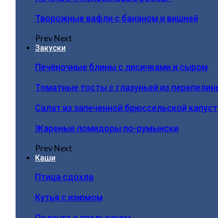
Творожные вафли с бананом и вишней
Prev
Next
Закуски
Печёночные блины с лисичками и сыром
Томатные тосты с глазуньей из перепелин
Салат из запеченной брюссельской капус
Жареные помидоры по-румынски
Prev
Next
Каши
Птица сдохла
Кутья с изюмом
Полента с апельсином