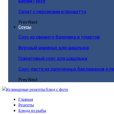
Бибим Гуксу
Салат с персиками и прошутто
Prev
Next
Соусы
Соус из свежего базилика и томатов
Вкусный маринад для шашлыка
Гранатовый соус для шашлыка
Соус-паста из запечённых баклажанов и п
Prev
Next
Главная
Рецепты
Блюда из рыбы