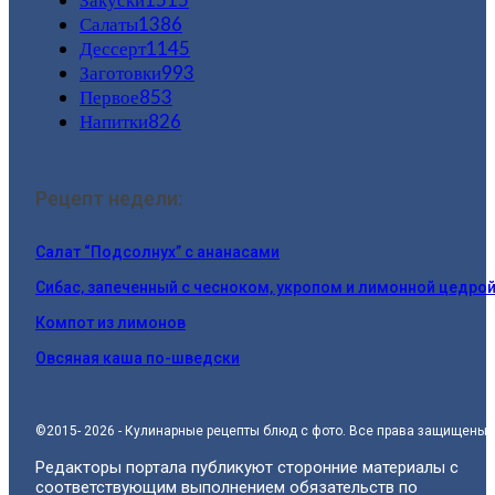
Салаты
1386
Дессерт
1145
Заготовки
993
Первое
853
Напитки
826
Рецепт недели:
Салат “Подсолнух” с ананасами
Сибас, запеченный с чесноком, укропом и лимонной цедро
Компот из лимонов
Овсяная каша по-шведски
©2015- 2026 - Кулинарные рецепты блюд с фото. Все права защищены.
Редакторы портала публикуют сторонние материалы с
соответствующим выполнением обязательств по