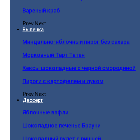
Вареный краб
Prev
Next
Выпечка
Миндально-яблочный пирог без сахара
Морковный Тарт Татен
Кексы шоколадные с черной смородиной
Пироги c картофелем и луком
Prev
Next
Дессерт
Яблочные вафли
Шоколадное печенье Брауни
Шоколадный рулет с вишней