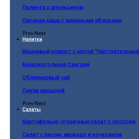
Полента с апельсином
Овсяная каша с жареными яблоками
Prev
Next
Напитки
Вишневый компот с мятой “Настоятельный
Безалкогольная Сангрия
Облепиховый чай
Смузи овощной
Prev
Next
Салаты
Картофельно-огуречный салат с лососем
Салат с рисом, авокадо и кочудяном