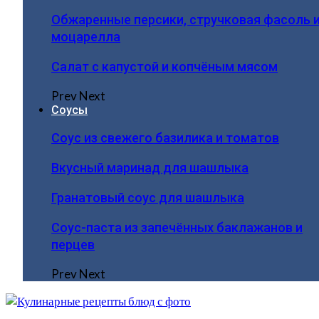
Обжаренные персики, стручковая фасоль 
моцарелла
Салат с капустой и копчёным мясом
Prev
Next
Соусы
Соус из свежего базилика и томатов
Вкусный маринад для шашлыка
Гранатовый соус для шашлыка
Соус-паста из запечённых баклажанов и
перцев
Prev
Next