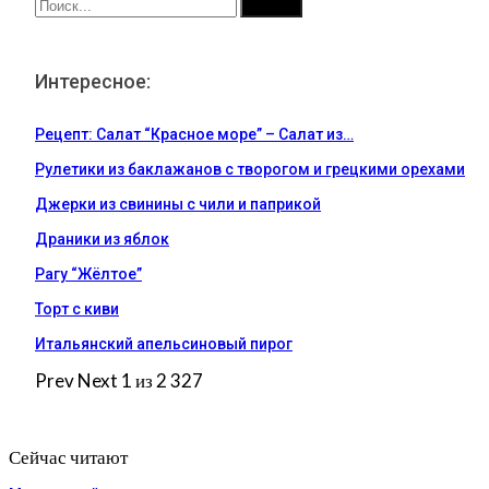
Интересное:
Рецепт: Салат “Красное море” – Салат из…
Рулетики из баклажанов с творогом и грецкими орехами
Джерки из свинины с чили и паприкой
Драники из яблок
Рагу “Жёлтое”
Торт с киви
Итальянский апельсиновый пирог
Prev
Next
1 из 2 327
Сейчас читают