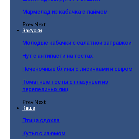
Мармелад из кабачка с лаймом
Prev
Next
Закуски
Молодые кабачки с салатной заправкой
Нут с антипасти на тостах
Печёночные блины с лисичками и сыром
Томатные тосты с глазуньей из
перепелиных яиц
Prev
Next
Каши
Птица сдохла
Кутья с изюмом