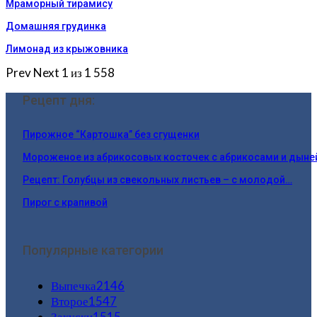
Мраморный тирамису
Домашняя грудинка
Лимонад из крыжовника
Prev
Next
1 из 1 558
Рецепт дня:
Пирожное “Картошка” без сгущенки
Мороженое из абрикосовых косточек с абрикосами и дыне
Рецепт: Голубцы из свекольных листьев – с молодой…
Пирог с крапивой
Популярные категории
Выпечка
2146
Второе
1547
Закуски
1515