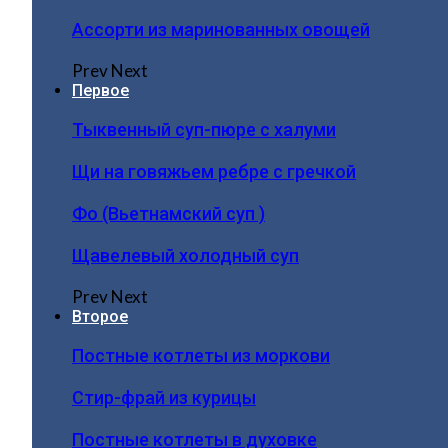
Ассорти из маринованных овощей
Prev
Next
Первое
Тыквенный суп-пюре с халуми
Щи на говяжьем ребре с гречкой
Фо (Вьетнамский суп )
Щавелевый холодный суп
Prev
Next
Второе
Постные котлеты из моркови
Стир-фрай из курицы
Постные котлеты в духовке