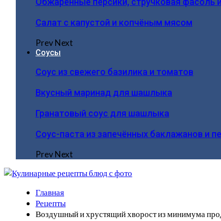
Обжаренные персики, стручковая фасоль 
Салат с капустой и копчёным мясом
Prev
Next
Соусы
Соус из свежего базилика и томатов
Вкусный маринад для шашлыка
Гранатовый соус для шашлыка
Соус-паста из запечённых баклажанов и п
Prev
Next
Главная
Рецепты
Воздушный и хрустящий хворост из минимума прод