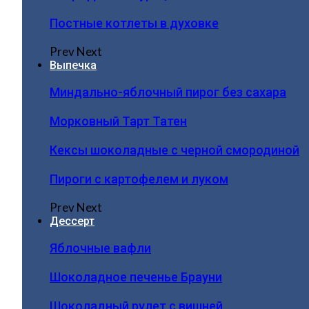
Постные котлеты в духовке
Prev
Next
Выпечка
Миндально-яблочный пирог без сахара
Морковный Тарт Татен
Кексы шоколадные с черной смородиной
Пироги c картофелем и луком
Prev
Next
Дессерт
Яблочные вафли
Шоколадное печенье Брауни
Шоколадный рулет с вишней