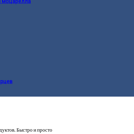
и моцарелла
ерцев
уктов. Быстро и просто