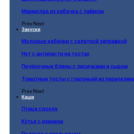
Мармелад из кабачка с лаймом
Prev
Next
Закуски
Молодые кабачки с салатной заправкой
Нут с антипасти на тостах
Печёночные блины с лисичками и сыром
Томатные тосты с глазуньей из перепелин
Prev
Next
Каши
Птица сдохла
Кутья с изюмом
Полента с апельсином