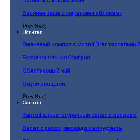
Овсяная каша с жареными яблоками
Prev
Next
Напитки
Вишневый компот с мятой “Настоятельный
Безалкогольная Сангрия
Облепиховый чай
Смузи овощной
Prev
Next
Салаты
Картофельно-огуречный салат с лососем
Салат с рисом, авокадо и кочудяном