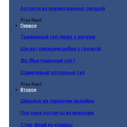
Ассорти из маринованных овощей
Prev
Next
Первое
Тыквенный суп-пюре с халуми
Щи на говяжьем ребре с гречкой
Фо (Вьетнамский суп )
Щавелевый холодный суп
Prev
Next
Второе
Шашлык из сердечек индейки
Постные котлеты из моркови
Стир-фрай из курицы