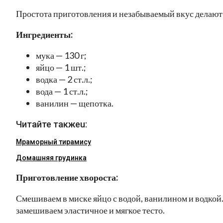
Простота приготовления и незабываемый вкус делают 
Ингредиенты:
мука — 130 г;
яйцо — 1 шт.;
водка — 2 ст.л.;
вода — 1 ст.л.;
ванилин — щепотка.
Читайте такжеu:
Мраморный тирамису
Домашняя грудинка
Приготовление хвороста:
Смешиваем в миске яйцо с водой, ванилином и водкой
замешиваем эластичное и мягкое тесто.