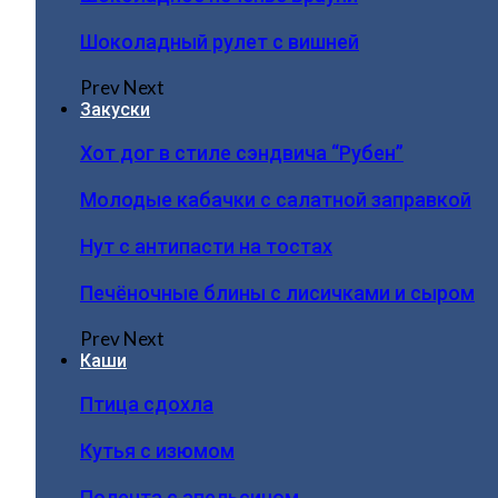
Шоколадный рулет с вишней
Prev
Next
Закуски
Хот дог в стиле сэндвича “Рубен”
Молодые кабачки с салатной заправкой
Нут с антипасти на тостах
Печёночные блины с лисичками и сыром
Prev
Next
Каши
Птица сдохла
Кутья с изюмом
Полента с апельсином