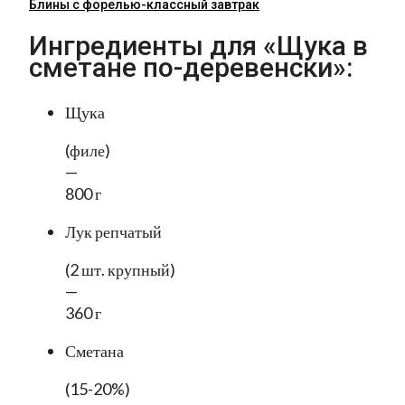
Блины с форелью-классный завтрак
Ингредиенты для «Щука в
сметане по-деревенски»:
Щука
(филе)
—
800 г
Лук репчатый
(2 шт. крупный)
—
360 г
Сметана
(15-20%)