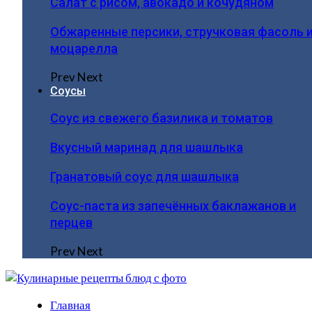
Салат с рисом, авокадо и кочудяном
Обжаренные персики, стручковая фасоль 
моцарелла
Prev
Next
Соусы
Соус из свежего базилика и томатов
Вкусный маринад для шашлыка
Гранатовый соус для шашлыка
Соус-паста из запечённых баклажанов и
перцев
Prev
Next
Главная