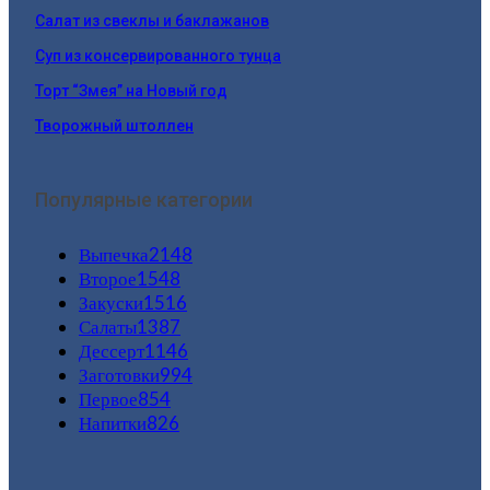
Салат из свеклы и баклажанов
Суп из консервированного тунца
Торт “Змея” на Новый год
Творожный штоллен
Популярные категории
Выпечка
2148
Второе
1548
Закуски
1516
Салаты
1387
Дессерт
1146
Заготовки
994
Первое
854
Напитки
826