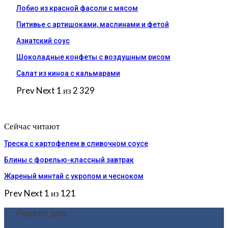
Лобио из красной фасоли с мясом
Питивье с артишоками, маслинами и фетой
Азиатский соус
Шоколадные конфеты с воздушным рисом
Салат из киноа с кальмарами
Prev
Next
1 из 2 329
Сейчас читают
Треска с картофелем в сливочном соусе
Блины с форелью-классный завтрак
Жареный минтай с укропом и чесноком
Prev
Next
1 из 121
Рецепт дня: