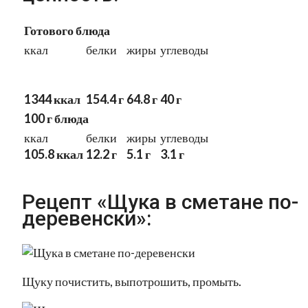
Готового блюда
ккал
белки
жиры
углеводы
1344 ккал
154.4 г
64.8 г
40 г
100 г блюда
ккал
белки
жиры
углеводы
105.8 ккал
12.2 г
5.1 г
3.1 г
Рецепт «Щука в сметане по-
деревенски»:
Щуку почистить, выпотрошить, промыть.