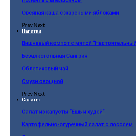
Овсяная каша с жареными яблоками
Prev
Next
Напитки
Вишневый компот с мятой “Настоятельный
Безалкогольная Сангрия
Облепиховый чай
Смузи овощной
Prev
Next
Салаты
Салат из капусты “Ешь и худей”
Картофельно-огуречный салат с лососем