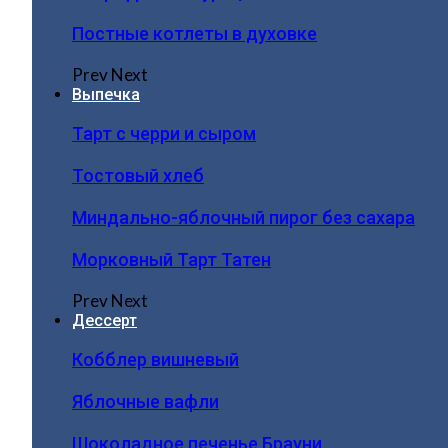
Постные котлеты в духовке
Prev
Next
Выпечка
Тарт с черри и сыром
Тостовый хлеб
Миндально-яблочный пирог без сахара
Морковный Тарт Татен
Prev
Next
Дессерт
Кобблер вишневый
Яблочные вафли
Шоколадное печенье Брауни