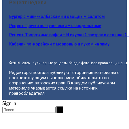
Рецепт недели:
Бургер с мини-колбасками и овощным салатом
Рецепт: Гречка по-купечески – с сардельками
Рецепт: Творожные вафли – И вкусный завтрак и отличный
Кабачки по-корейски с морковью и луком на зиму
©2015- 2026 - Кулинарные рецепты блюд с фото. Все права защищены.
Редакторы портала публикуют сторонние материалы с
соответствующим выполнением обязательств по
сохранению авторских прав. В каждом публикуемом
материале указывается ссылка на источник
правообладателя.
Sign in