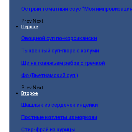
Острый томатный соус “Моя импровизация
Prev
Next
Первое
Овощной суп по-корсикански
Тыквенный суп-пюре с халуми
Щи на говяжьем ребре с гречкой
Фо (Вьетнамский суп )
Prev
Next
Второе
Шашлык из сердечек индейки
Постные котлеты из моркови
Стир-фрай из курицы