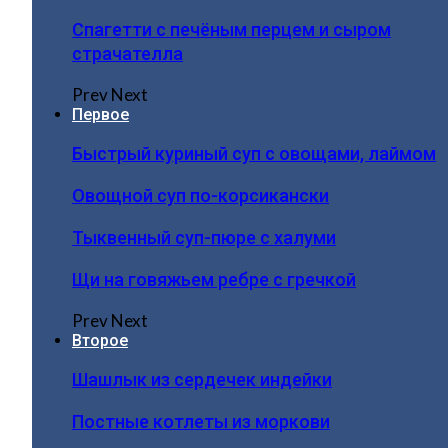
Спагетти с печёным перцем и сыром
страчателла
Prev
Next
Первое
Быстрый куриный суп с овощами, лаймом
Овощной суп по-корсикански
Тыквенный суп-пюре с халуми
Щи на говяжьем ребре с гречкой
Prev
Next
Второе
Шашлык из сердечек индейки
Постные котлеты из моркови