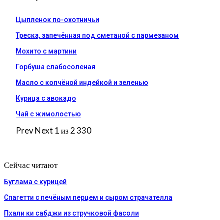
Цыпленок по-охотничьи
Треска, запечённая под сметаной с пармезаном
Мохито с мартини
Горбуша слабосоленая
Масло с копчёной индейкой и зеленью
Курица с авокадо
Чай с жимолостью
Prev
Next
1 из 2 330
Сейчас читают
Буглама с курицей
Спагетти с печёным перцем и сыром страчателла
Пхали ки сабджи из стручковой фасоли