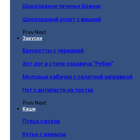
Шоколадное печенье Брауни
Шоколадный рулет с вишней
Prev
Next
Закуски
Брускетты с черешней
Хот дог в стиле сэндвича “Рубен”
Молодые кабачки с салатной заправкой
Нут с антипасти на тостах
Prev
Next
Каши
Птица сдохла
Кутья с изюмом