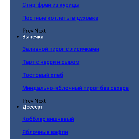
Стир-фрай из курицы
Постные котлеты в духовке
Prev
Next
Выпечка
Заливной пирог с лисичками
Тарт с черри и сыром
Тостовый хлеб
Миндально-яблочный пирог без сахара
Prev
Next
Дессерт
Кобблер вишневый
Яблочные вафли