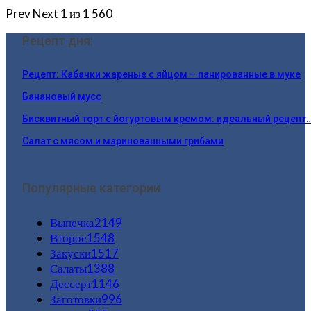
Prev
Next
1 из 1 560
Рецепт дня:
Рецепт: Кабачки жареные с яйцом – панированные в муке
Банановый мусс
Бисквитный торт с йогуртовым кремом: идеальный рецепт
Салат с мясом и маринованными грибами
Популярные категории
Выпечка
2149
Второе
1548
Закуски
1517
Салаты
1388
Дессерт
1146
Заготовки
996