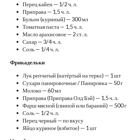
Перец кайен — 1/2 ч. л.
Приправа — 1,5 ч. л.
Бульон (куриный) — 300 мл
Томатная паста — 1,5 ч. л.
Масло арахисовое — 2 ст. л.
Сахар — 3/4 ч. л.
Соль — 1/4 ч. л.
Фрикадельки
Лук репчатый (натёртый на терке) — 1 шт
Сухари панировочные / Панировка — 50 г
Молоко — 60 мл
Приправа (Приправа Олд Бэй) — 1,5 ч. л.
Фарш мясной (свиной или бараний) — 500 г
Соль — 1/2 ч. л.
Перец черный — по вкусу
Яйцо куриное (взбитое) — 1 шт