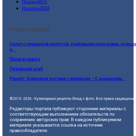
Первое
855
Напитки
826
Рецепт недели:
Салат с пекинской капустой, крабовыми палочками, огурц
и…
Пюре из манго
Литовский хлеб
Рецепт: Коврижка постная с вареньем – С домашним…
©2015- 2026 - Кулинарные рецепты блюд с фото. Все права защищены.
Редакторы портала публикуют сторонние материалы с
соответствующим выполнением обязательств по
сохранению авторских прав. В каждом публикуемом
материале указывается ссылка на источник
правообладателя.