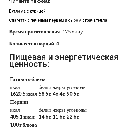
Читайте такжеu:
Буглама с курицей
Спагетти с печёным перцем и сыром страчателла
Время приготовления:
125 минут
Количество порций:
4
Пищевая и энергетическая
ценность:
Готового блюда
ккал
белки
жиры
углеводы
1620.5 ккал
58.5 г
46.4 г
90.5 г
Порции
ккал
белки
жиры
углеводы
405.1 ккал
14.6 г
11.6 г
22.6 г
100 г блюда