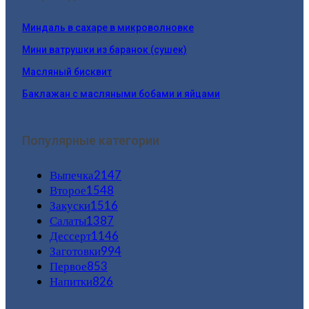
Миндаль в сахаре в микроволновке
Мини ватрушки из баранок (сушек)
Масляный бисквит
Баклажан с масляными бобами и яйцами
Популярные категории
Выпечка
2147
Второе
1548
Закуски
1516
Салаты
1387
Дессерт
1146
Заготовки
994
Первое
853
Напитки
826