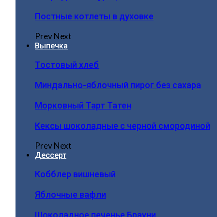
Постные котлеты в духовке
Prev
Next
Выпечка
Тостовый хлеб
Миндально-яблочный пирог без сахара
Морковный Тарт Татен
Кексы шоколадные с черной смородиной
Prev
Next
Дессерт
Кобблер вишневый
Яблочные вафли
Шоколадное печенье Брауни