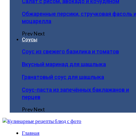
Салат с рисом, авокадо и кочудяном
Обжаренные персики, стручковая фасоль 
моцарелла
Prev
Next
Соусы
Соус из свежего базилика и томатов
Вкусный маринад для шашлыка
Гранатовый соус для шашлыка
Соус-паста из запечённых баклажанов и
перцев
Prev
Next
Главная