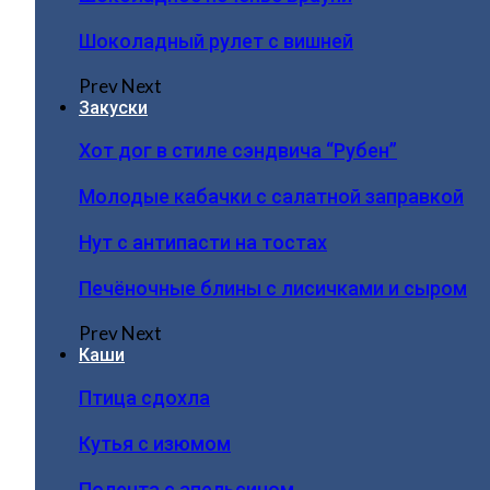
Шоколадный рулет с вишней
Prev
Next
Закуски
Хот дог в стиле сэндвича “Рубен”
Молодые кабачки с салатной заправкой
Нут с антипасти на тостах
Печёночные блины с лисичками и сыром
Prev
Next
Каши
Птица сдохла
Кутья с изюмом
Полента с апельсином