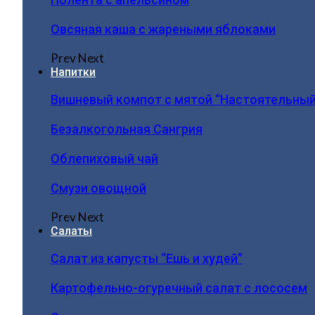
Овсяная каша с жареными яблоками
Prev
Next
Напитки
Вишневый компот с мятой “Настоятельный
Безалкогольная Сангрия
Облепиховый чай
Смузи овощной
Prev
Next
Салаты
Салат из капусты “Ешь и худей”
Картофельно-огуречный салат с лососем