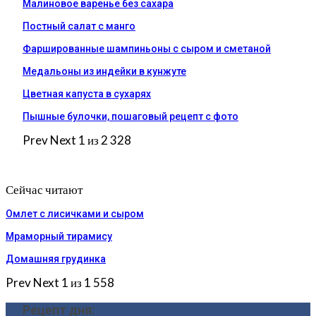
Малиновое варенье без сахара
Постный салат с манго
Фаршированные шампиньоны с сыром и сметаной
Медальоны из индейки в кунжуте
Цветная капуста в сухарях
Пышные булочки, пошаговый рецепт с фото
Prev
Next
1 из 2 328
Сейчас читают
Омлет с лисичками и сыром
Мраморный тирамису
Домашняя грудинка
Prev
Next
1 из 1 558
Рецепт дня: