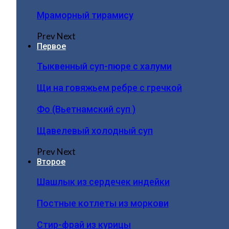
Мраморный тирамису
Prev
Next
Первое
Тыквенный суп-пюре с халуми
Щи на говяжьем ребре с гречкой
Фо (Вьетнамский суп )
Щавелевый холодный суп
Prev
Next
Второе
Шашлык из сердечек индейки
Постные котлеты из моркови
Стир-фрай из курицы