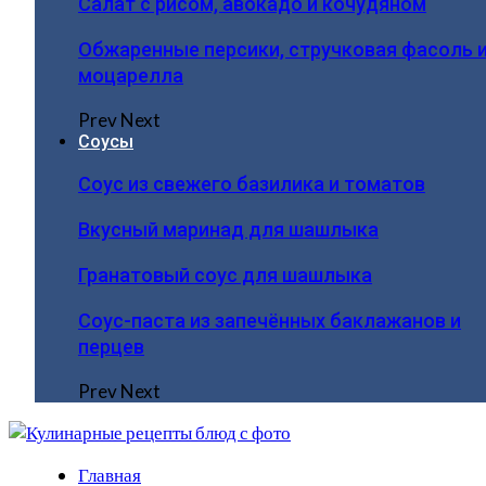
Салат с рисом, авокадо и кочудяном
Обжаренные персики, стручковая фасоль 
моцарелла
Prev
Next
Соусы
Соус из свежего базилика и томатов
Вкусный маринад для шашлыка
Гранатовый соус для шашлыка
Соус-паста из запечённых баклажанов и
перцев
Prev
Next
Главная