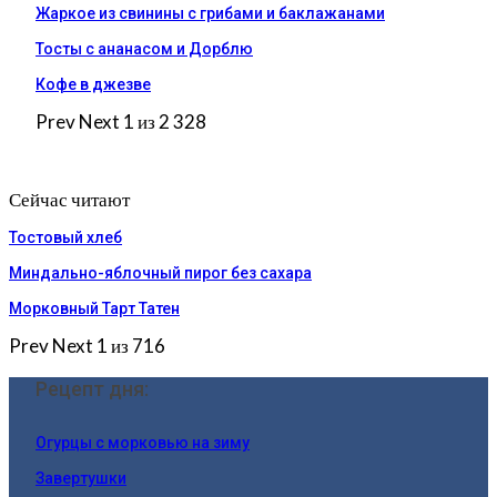
Жаркое из свинины с грибами и баклажанами
Тосты с ананасом и Дорблю
Кофе в джезве
Prev
Next
1 из 2 328
Сейчас читают
Тостовый хлеб
Миндально-яблочный пирог без сахара
Морковный Тарт Татен
Prev
Next
1 из 716
Рецепт дня:
Огурцы с морковью на зиму
Завертушки