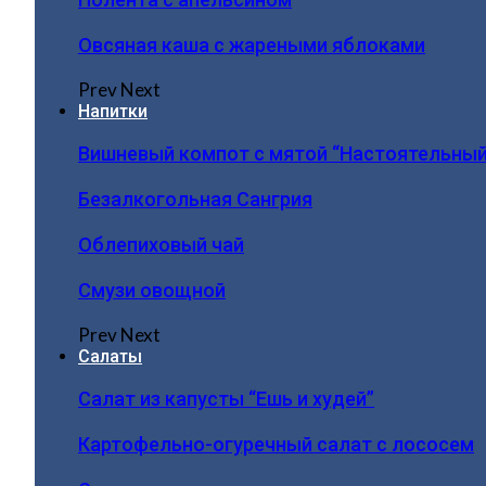
Овсяная каша с жареными яблоками
Prev
Next
Напитки
Вишневый компот с мятой “Настоятельный
Безалкогольная Сангрия
Облепиховый чай
Смузи овощной
Prev
Next
Салаты
Салат из капусты “Ешь и худей”
Картофельно-огуречный салат с лососем