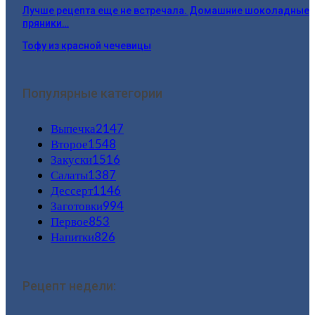
Лучше рецепта еще не встречала. Домашние шоколадные
пряники…
Тофу из красной чечевицы
Популярные категории
Выпечка
2147
Второе
1548
Закуски
1516
Салаты
1387
Дессерт
1146
Заготовки
994
Первое
853
Напитки
826
Рецепт недели: