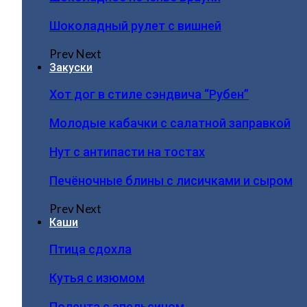
Шоколадный рулет с вишней
Prev
Next
Закуски
Хот дог в стиле сэндвича “Рубен”
Молодые кабачки с салатной заправкой
Нут с антипасти на тостах
Печёночные блины с лисичками и сыром
Prev
Next
Каши
Птица сдохла
Кутья с изюмом
Полента с апельсином