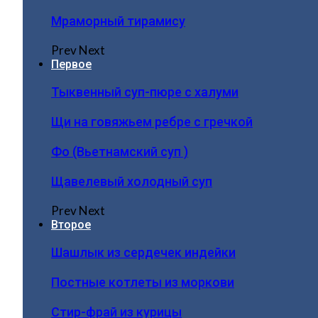
Мраморный тирамису
Prev
Next
Первое
Тыквенный суп-пюре с халуми
Щи на говяжьем ребре с гречкой
Фо (Вьетнамский суп )
Щавелевый холодный суп
Prev
Next
Второе
Шашлык из сердечек индейки
Постные котлеты из моркови
Стир-фрай из курицы