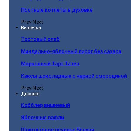
Постные котлеты в духовке
Prev
Next
Выпечка
Тостовый хлеб
Миндально-яблочный пирог без сахара
Морковный Тарт Татен
Кексы шоколадные с черной смородиной
Prev
Next
Дессерт
Кобблер вишневый
Яблочные вафли
Шоколадное печенье Брауни