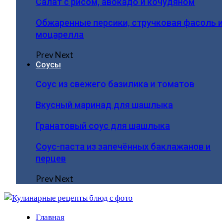
Салат с рисом, авокадо и кочудяном
Обжаренные персики, стручковая фасоль 
моцарелла
Prev
Next
Соусы
Соус из свежего базилика и томатов
Вкусный маринад для шашлыка
Гранатовый соус для шашлыка
Соус-паста из запечённых баклажанов и
перцев
Prev
Next
Главная