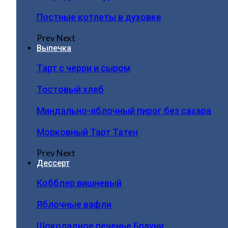
Постные котлеты в духовке
Prev
Next
Выпечка
Тарт с черри и сыром
Тостовый хлеб
Миндально-яблочный пирог без сахара
Морковный Тарт Татен
Prev
Next
Дессерт
Кобблер вишневый
Яблочные вафли
Шоколадное печенье Брауни