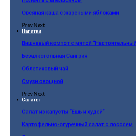
Овсяная каша с жареными яблоками
Prev
Next
Напитки
Вишневый компот с мятой “Настоятельный
Безалкогольная Сангрия
Облепиховый чай
Смузи овощной
Prev
Next
Салаты
Салат из капусты “Ешь и худей”
Картофельно-огуречный салат с лососем