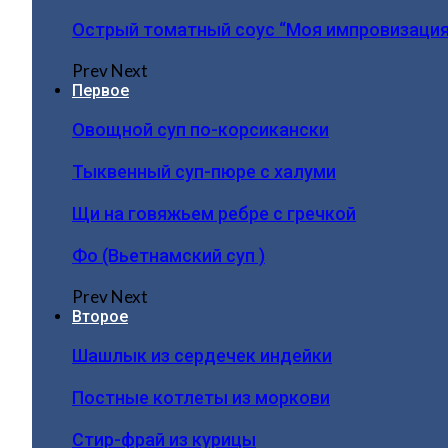
Острый томатный соус “Моя импровизация
Prev
Next
Первое
Овощной суп по-корсикански
Тыквенный суп-пюре с халуми
Щи на говяжьем ребре с гречкой
Фо (Вьетнамский суп )
Prev
Next
Второе
Шашлык из сердечек индейки
Постные котлеты из моркови
Стир-фрай из курицы