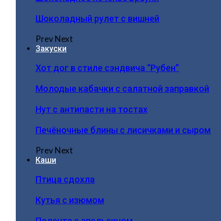
Шоколадный рулет с вишней
Prev
Next
Закуски
Хот дог в стиле сэндвича “Рубен”
Молодые кабачки с салатной заправкой
Нут с антипасти на тостах
Печёночные блины с лисичками и сыром
Prev
Next
Каши
Птица сдохла
Кутья с изюмом
Полента с апельсином