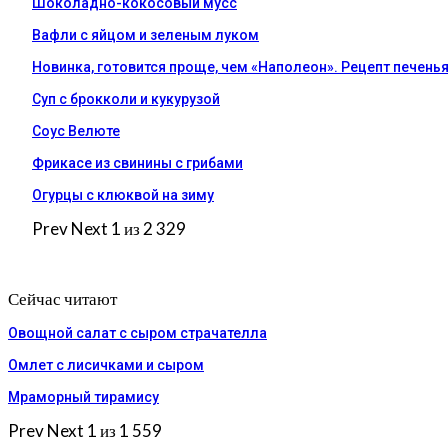
Шоколадно-кокосовый мусс
Вафли с яйцом и зеленым луком
Новинка, готовится проще, чем «Наполеон». Рецепт печень
Суп с брокколи и кукурузой
Соус Велюте
Фрикасе из свинины с грибами
Огурцы с клюквой на зиму
Prev
Next
1 из 2 329
Сейчас читают
Овощной салат с сыром страчателла
Омлет с лисичками и сыром
Мраморный тирамису
Prev
Next
1 из 1 559