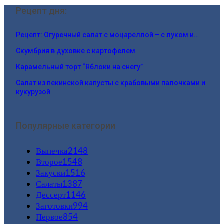
Рецепт дня:
Рецепт: Огуречный салат с моцареллой – с луком и…
Скумбрия в духовке с картофелем
Карамельный торт “Яблоки на снегу”
Салат из пекинской капусты с крабовыми палочками и
кукурузой
Популярные категории
Выпечка
2148
Второе
1548
Закуски
1516
Салаты
1387
Дессерт
1146
Заготовки
994
Первое
854