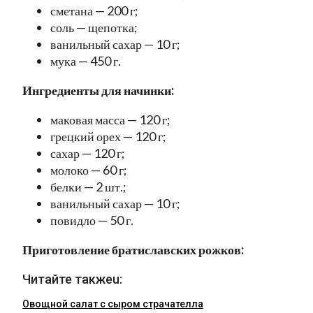
сметана — 200 г;
соль — щепотка;
ванильный сахар — 10 г;
мука — 450 г.
Ингредиенты для начинки:
маковая масса — 120 г;
грецкий орех — 120 г;
сахар — 120 г;
молоко — 60 г;
белки — 2 шт.;
ванильный сахар — 10 г;
повидло — 50 г.
Приготовление братиславских рожков:
Читайте такжеu:
Овощной салат с сыром страчателла