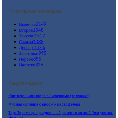
Популярные категории
Выпечка
2149
Второе
1548
Закуски
1517
Салаты
1388
Дессерт
1146
Заготовки
995
Первое
855
Напитки
826
Рецепт недели:
Картофельное пюре с лисичками (толчанка)
Мясная солянка с рисом и картофелем
Торт Тирамису: праздничный рецепт с ноткой Рождества.
Нежный…