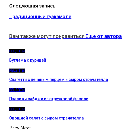
Следующая запись
Традиционный гуакамоле
Вам также могут понравиться
Еще от автора
РЕЦЕПТЫ
Буглама с курицей
РЕЦЕПТЫ
Спагетти с печёным перцем и сыром страчателла
РЕЦЕПТЫ
Пхали ки сабджи из стручковой фасоли
РЕЦЕПТЫ
Овощной салат с сыром страчателла
Prev
Next