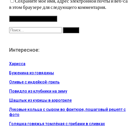
Сохраните мое имя, адрес электронной почты и веб-са
в этом браузере для следующего комментария.
Интересное:
Харисса
Буженина из говядины
Оливье с индейкой-гриль
Повидло из клубники на зиму
Шашлык из курицы в аэрогриле
Луковые кольца с сыром во фритюре, пошаговый рецепт с
фото
Голяшка говяжья томлёная с грибами в сливках