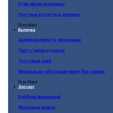
Стир-фрай из курицы
Постные котлеты в духовке
Prev
Next
Выпечка
Заливной пирог с лисичками
Тарт с черри и сыром
Тостовый хлеб
Миндально-яблочный пирог без сахара
Prev
Next
Дессерт
Кобблер вишневый
Яблочные вафли