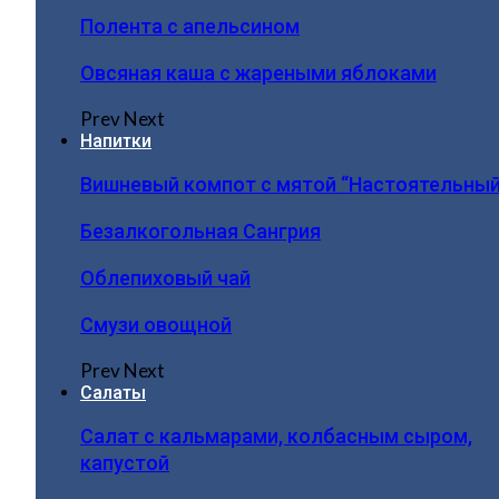
Полента с апельсином
Овсяная каша с жареными яблоками
Prev
Next
Напитки
Вишневый компот с мятой “Настоятельный
Безалкогольная Сангрия
Облепиховый чай
Смузи овощной
Prev
Next
Салаты
Салат с кальмарами, колбасным сыром,
капустой