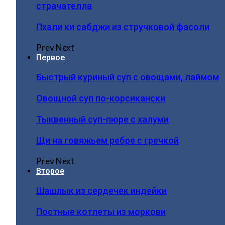
страчателла
Пхали ки сабджи из стручковой фасоли
Prev
Next
Первое
Быстрый куриный суп с овощами, лаймом
Овощной суп по-корсикански
Тыквенный суп-пюре с халуми
Щи на говяжьем ребре с гречкой
Prev
Next
Второе
Шашлык из сердечек индейки
Постные котлеты из моркови