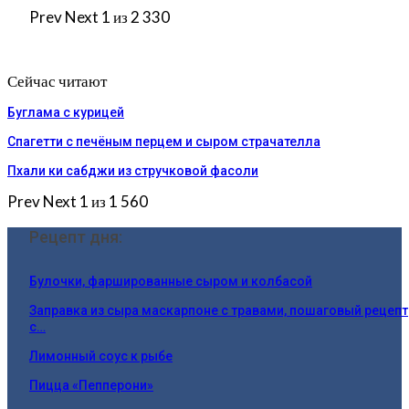
Prev
Next
1 из 2 330
Сейчас читают
Буглама с курицей
Спагетти с печёным перцем и сыром страчателла
Пхали ки сабджи из стручковой фасоли
Prev
Next
1 из 1 560
Рецепт дня:
Булочки, фаршированные сыром и колбасой
Заправка из сыра маскарпоне с травами, пошаговый рецепт
с…
Лимонный соус к рыбе
Пицца «Пепперони»