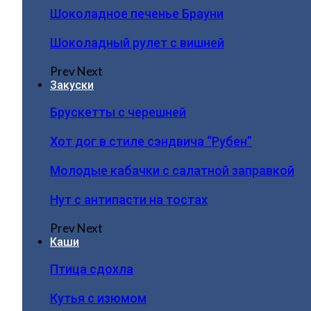
Шоколадное печенье Брауни
Шоколадный рулет с вишней
Prev
Next
Закуски
Брускетты с черешней
Хот дог в стиле сэндвича “Рубен”
Молодые кабачки с салатной заправкой
Нут с антипасти на тостах
Prev
Next
Каши
Птица сдохла
Кутья с изюмом