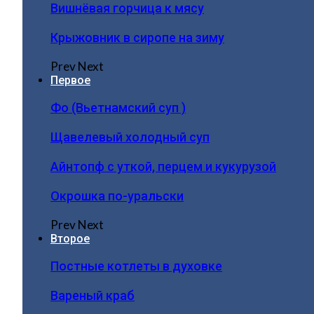
Вишнёвая горчица к мясу
Крыжовник в сиропе на зиму
Prev
Next
Первое
Фо (Вьетнамский суп )
Щавелевый холодный суп
Айнтопф с уткой, перцем и кукурузой
Окрошка по-уральски
Prev
Next
Второе
Постные котлеты в духовке
Вареный краб