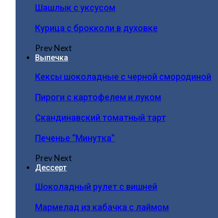
Шашлык с уксусом
Курица с брокколи в духовке
Prev
Next
Выпечка
Кексы шоколадные с черной смородиной
Пироги c картофелем и луком
Скандинавский томатный тарт
Печенье “Минутка”
Prev
Next
Дессерт
Шоколадный рулет с вишней
Мармелад из кабачка с лаймом