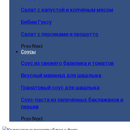
Салат с капустой и копчёным мясом
Бибим Гуксу
Салат с персиками и прошутто
Prev
Next
Соусы
Соус из свежего базилика и томатов
Вкусный маринад для шашлыка
Гранатовый соус для шашлыка
Соус-паста из запечённых баклажанов и
перцев
Prev
Next