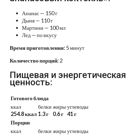
Ананас — 150 г
Дыня — 110 г
Мартини — 100 мл
Лед — по вкусу
Время приготовления:
5 минут
Количество порций:
2
Пищевая и энергетическая
ценность:
Готового блюда
ккал
белки
жиры
углеводы
254.8 ккал
1.3 г
0.6 г
41 г
Порции
ккал
белки
жиры
углеводы