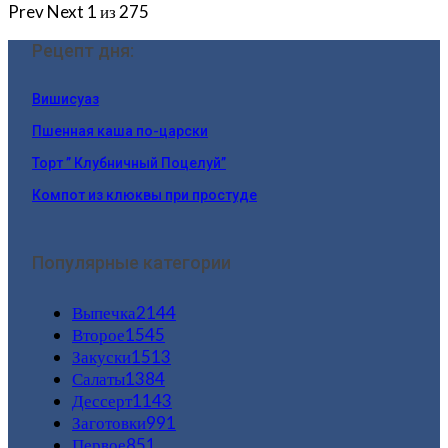
Prev
Next
1 из 275
Рецепт дня:
Вишисуаз
Пшенная каша по-царски
Торт ” Клубничный Поцелуй”
Компот из клюквы при простуде
Популярные категории
Выпечка
2144
Второе
1545
Закуски
1513
Салаты
1384
Дессерт
1143
Заготовки
991
Первое
851