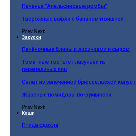
Печенье “Апельсиновые ромбы”
Творожные вафли с бананом и вишней
Prev
Next
Закуски
Печёночные блины с лисичками и сыром
Томатные тосты с глазуньей из
перепелиных яиц
Салат из запеченной брюссельской капус
Жареные помидоры по-румынски
Prev
Next
Каши
Птица сдохла