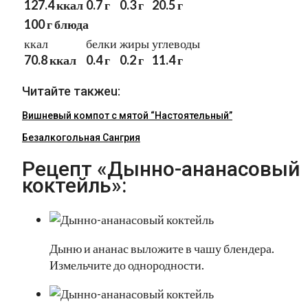
127.4 ккал
0.7 г
0.3 г
20.5 г
100 г блюда
ккал
белки
жиры
углеводы
70.8 ккал
0.4 г
0.2 г
11.4 г
Читайте такжеu:
Вишневый компот с мятой “Настоятельный”
Безалкогольная Сангрия
Рецепт «Дынно-ананасовый
коктейль»:
Дыню и ананас выложите в чашу блендера.
Измельчите до однородности.