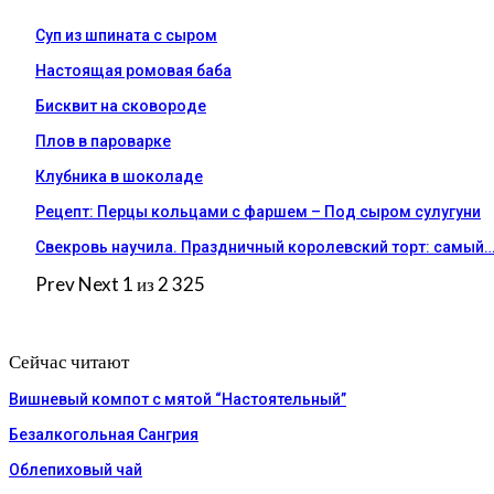
Суп из шпината с сыром
Настоящая ромовая баба
Бисквит на сковороде
Плов в пароварке
Клубника в шоколаде
Рецепт: Перцы кольцами с фаршем – Под сыром сулугуни
Свекровь научила. Праздничный королевский торт: самый
Prev
Next
1 из 2 325
Сейчас читают
Вишневый компот с мятой “Настоятельный”
Безалкогольная Сангрия
Облепиховый чай