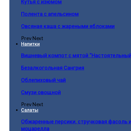
Кутья с изюмом
Полента с апельсином
Овсяная каша с жареными яблоками
Prev
Next
Напитки
Вишневый компот с мятой “Настоятельный
Безалкогольная Сангрия
Облепиховый чай
Смузи овощной
Prev
Next
Салаты
Обжаренные персики, стручковая фасоль 
моцарелла