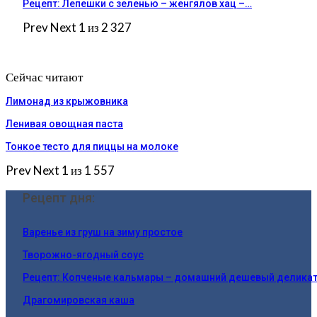
Рецепт: Лепешки с зеленью – женгялов хац –…
Prev
Next
1 из 2 327
Сейчас читают
Лимонад из крыжовника
Ленивая овощная паста
Тонкое тесто для пиццы на молоке
Prev
Next
1 из 1 557
Рецепт дня:
Варенье из груш на зиму простое
Творожно-ягодный соус
Рецепт: Копченые кальмары – домашний дешевый деликат
Драгомировская каша