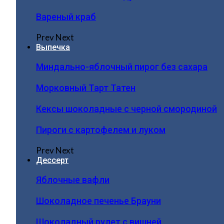
Вареный краб
Prev
Next
Выпечка
Миндально-яблочный пирог без сахара
Морковный Тарт Татен
Кексы шоколадные с черной смородиной
Пироги c картофелем и луком
Prev
Next
Дессерт
Яблочные вафли
Шоколадное печенье Брауни
Шоколадный рулет с вишней