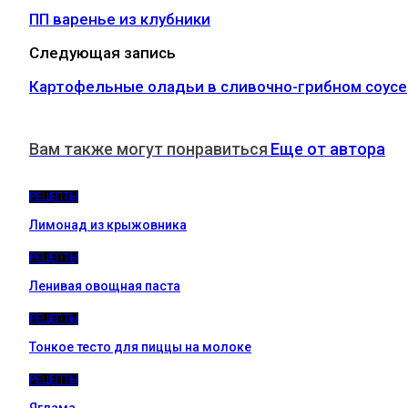
ПП варенье из клубники
Следующая запись
Картофельные оладьи в сливочно-грибном соусе
Вам также могут понравиться
Еще от автора
РЕЦЕПТЫ
Лимонад из крыжовника
РЕЦЕПТЫ
Ленивая овощная паста
РЕЦЕПТЫ
Тонкое тесто для пиццы на молоке
РЕЦЕПТЫ
Яглама