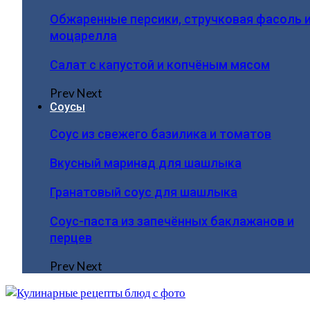
Обжаренные персики, стручковая фасоль 
моцарелла
Салат с капустой и копчёным мясом
Prev
Next
Соусы
Соус из свежего базилика и томатов
Вкусный маринад для шашлыка
Гранатовый соус для шашлыка
Соус-паста из запечённых баклажанов и
перцев
Prev
Next