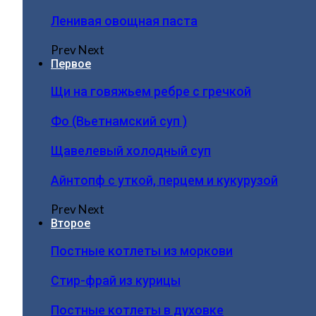
Ленивая овощная паста
Prev
Next
Первое
Щи на говяжьем ребре с гречкой
Фо (Вьетнамский суп )
Щавелевый холодный суп
Айнтопф с уткой, перцем и кукурузой
Prev
Next
Второе
Постные котлеты из моркови
Стир-фрай из курицы
Постные котлеты в духовке