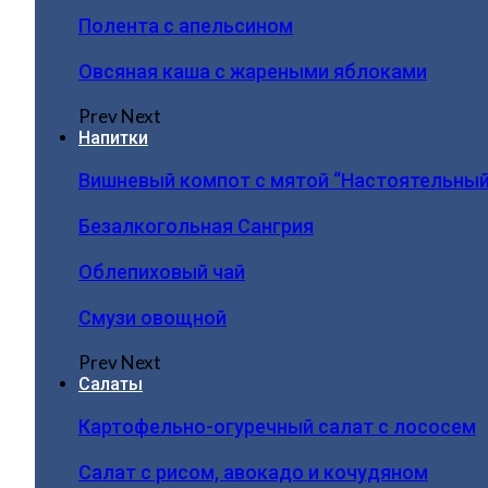
Полента с апельсином
Овсяная каша с жареными яблоками
Prev
Next
Напитки
Вишневый компот с мятой “Настоятельный
Безалкогольная Сангрия
Облепиховый чай
Смузи овощной
Prev
Next
Салаты
Картофельно-огуречный салат с лососем
Салат с рисом, авокадо и кочудяном