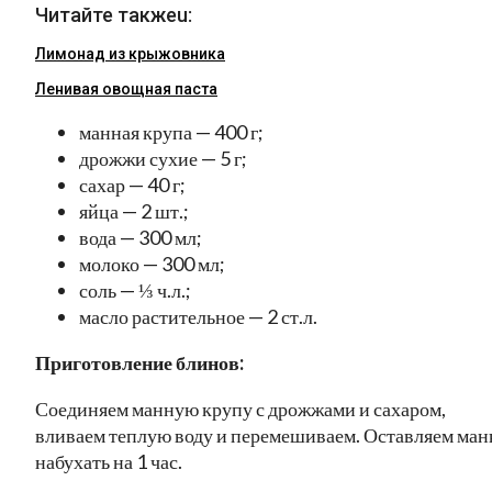
Читайте такжеu:
Лимонад из крыжовника
Ленивая овощная паста
манная крупа — 400 г;
дрожжи сухие — 5 г;
сахар — 40 г;
яйца — 2 шт.;
вода — 300 мл;
молоко — 300 мл;
соль — ⅓ ч.л.;
масло растительное — 2 ст.л.
Приготовление блинов:
Соединяем манную крупу с дрожжами и сахаром,
вливаем теплую воду и перемешиваем. Оставляем ман
набухать на 1 час.