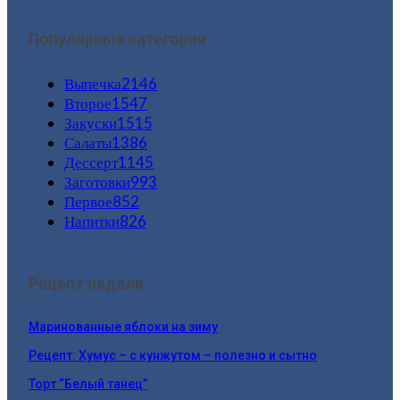
Популярные категории
Выпечка
2146
Второе
1547
Закуски
1515
Салаты
1386
Дессерт
1145
Заготовки
993
Первое
852
Напитки
826
Рецепт недели:
Маринованные яблоки на зиму
Рецепт: Хумус – с кунжутом – полезно и сытно
Торт “Белый танец”