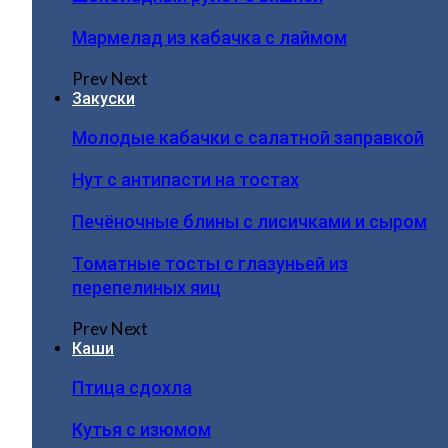
Мармелад из кабачка с лаймом
Prev
Next
Закуски
Молодые кабачки с салатной заправкой
Нут с антипасти на тостах
Печёночные блины с лисичками и сыром
Томатные тосты с глазуньей из
перепелиных яиц
Prev
Next
Каши
Птица сдохла
Кутья с изюмом