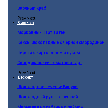
Вареный краб
Prev
Next
Выпечка
Морковный Тарт Татен
Кексы шоколадные с черной смородиной
Пироги c картофелем и луком
Скандинавский томатный тарт
Prev
Next
Дессерт
Шоколадное печенье Брауни
Шоколадный рулет с вишней
Мармелад из кабачка с лаймом