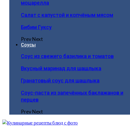
моцарелла
Салат с капустой и копчёным мясом
Бибим Гуксу
Prev
Next
Соусы
Соус из свежего базилика и томатов
Вкусный маринад для шашлыка
Гранатовый соус для шашлыка
Соус-паста из запечённых баклажанов и
перцев
Prev
Next