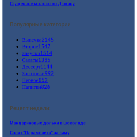
Сгущенное молоко по Дюкану
Популярные категории
Выпечка
2145
Второе
1547
Закуски
1514
Салаты
1385
Дессерт
1144
Заготовки
992
Первое
852
Напитки
826
Рецепт недели:
Мандариновые дольки в шоколаде
Салат “Парамониха” на зиму