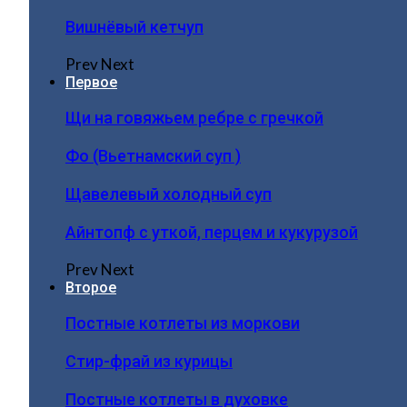
Вишнёвый кетчуп
Prev
Next
Первое
Щи на говяжьем ребре с гречкой
Фо (Вьетнамский суп )
Щавелевый холодный суп
Айнтопф с уткой, перцем и кукурузой
Prev
Next
Второе
Постные котлеты из моркови
Стир-фрай из курицы
Постные котлеты в духовке