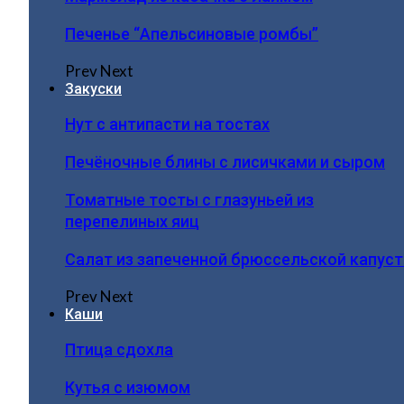
Печенье “Апельсиновые ромбы”
Prev
Next
Закуски
Нут с антипасти на тостах
Печёночные блины с лисичками и сыром
Томатные тосты с глазуньей из
перепелиных яиц
Салат из запеченной брюссельской капус
Prev
Next
Каши
Птица сдохла
Кутья с изюмом