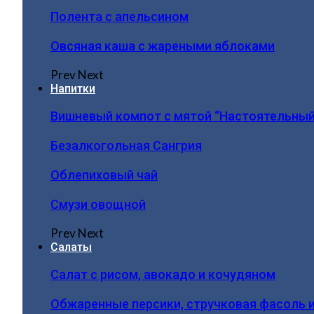
Полента с апельсином
Овсяная каша с жареными яблоками
Prev
Next
Напитки
Вишневый компот с мятой “Настоятельный
Безалкогольная Сангрия
Облепиховый чай
Смузи овощной
Prev
Next
Салаты
Салат с рисом, авокадо и кочудяном
Обжаренные персики, стручковая фасоль 