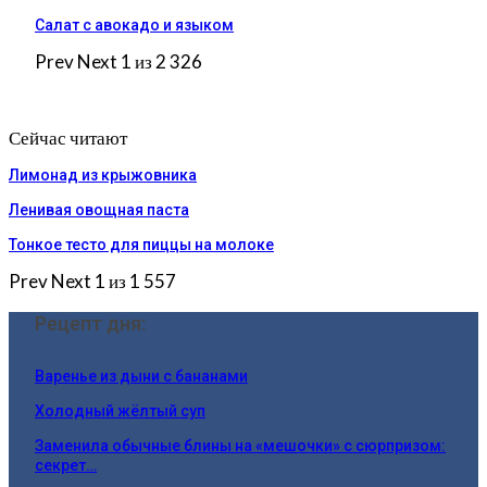
Салат с авокадо и языком
Prev
Next
1 из 2 326
Сейчас читают
Лимонад из крыжовника
Ленивая овощная паста
Тонкое тесто для пиццы на молоке
Prev
Next
1 из 1 557
Рецепт дня:
Варенье из дыни с бананами
Холодный жёлтый суп
Заменила обычные блины на «мешочки» с сюрпризом:
секрет…