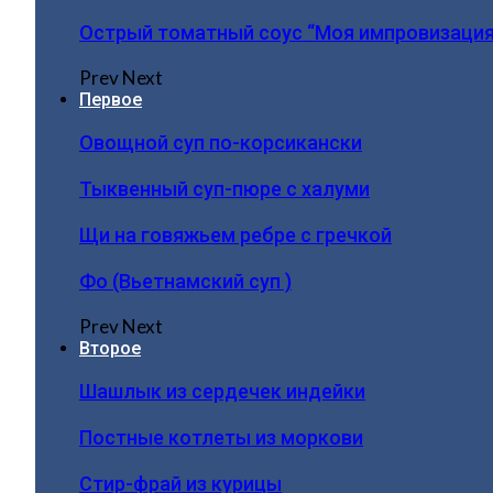
Острый томатный соус “Моя импровизация
Prev
Next
Первое
Овощной суп по-корсикански
Тыквенный суп-пюре с халуми
Щи на говяжьем ребре с гречкой
Фо (Вьетнамский суп )
Prev
Next
Второе
Шашлык из сердечек индейки
Постные котлеты из моркови
Стир-фрай из курицы