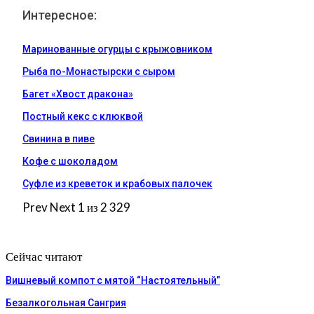
Интересное:
Маринованные огурцы с крыжовником
Рыба по-Монастырски с сыром
Багет «Хвост дракона»
Постный кекс с клюквой
Свинина в пиве
Кофе с шоколадом
Суфле из креветок и крабовых палочек
Prev
Next
1 из 2 329
Сейчас читают
Вишневый компот с мятой “Настоятельный”
Безалкогольная Сангрия