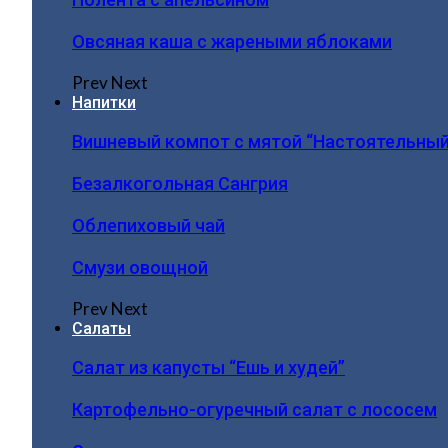
Овсяная каша с жареными яблоками
Prev
Next
Напитки
Вишневый компот с мятой “Настоятельный
Безалкогольная Сангрия
Облепиховый чай
Смузи овощной
Prev
Next
Салаты
Салат из капусты “Ешь и худей”
Картофельно-огуречный салат с лососем