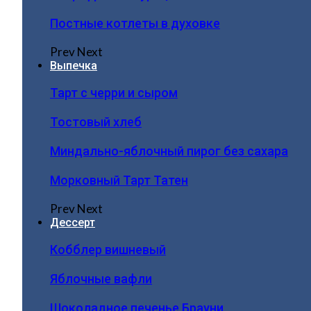
Постные котлеты в духовке
Prev
Next
Выпечка
Тарт с черри и сыром
Тостовый хлеб
Миндально-яблочный пирог без сахара
Морковный Тарт Татен
Prev
Next
Дессерт
Кобблер вишневый
Яблочные вафли
Шоколадное печенье Брауни