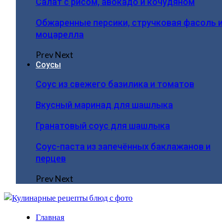
Салат с рисом, авокадо и кочудяном
Обжаренные персики, стручковая фасоль 
моцарелла
Prev
Next
Соусы
Соус из свежего базилика и томатов
Вкусный маринад для шашлыка
Гранатовый соус для шашлыка
Соус-паста из запечённых баклажанов и
перцев
Prev
Next
Главная