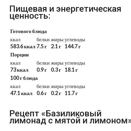
Пищевая и энергетическая
ценность:
Готового блюда
ккал
белки
жиры
углеводы
583.6 ккал
7.5 г
2.1 г
144.7 г
Порции
ккал
белки
жиры
углеводы
73 ккал
0.9 г
0.3 г
18.1 г
100 г блюда
ккал
белки
жиры
углеводы
47.1 ккал
0.6 г
0.2 г
11.7 г
Рецепт «Базиликовый
лимонад с мятой и лимоном»