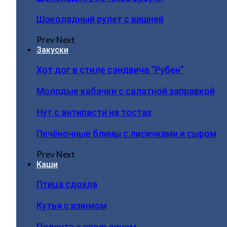
Шоколадный рулет с вишней
Prev
Next
Закуски
Хот дог в стиле сэндвича “Рубен”
Молодые кабачки с салатной заправкой
Нут с антипасти на тостах
Печёночные блины с лисичками и сыром
Prev
Next
Каши
Птица сдохла
Кутья с изюмом
Полента с апельсином