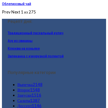
Облепиховый чай
Prev
Next
1 из 275
Рецепт дня:
Традиционный пасхальный кулич
Азу из свинины
Клюква на коньяке
Запеканка с кукурузной полентой
Популярные категории
Выпечка
2148
Второе
1548
Закуски
1516
Салаты
1387
Дессерт
1146