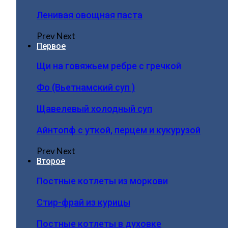
Ленивая овощная паста
Prev
Next
Первое
Щи на говяжьем ребре с гречкой
Фо (Вьетнамский суп )
Щавелевый холодный суп
Айнтопф с уткой, перцем и кукурузой
Prev
Next
Второе
Постные котлеты из моркови
Стир-фрай из курицы
Постные котлеты в духовке