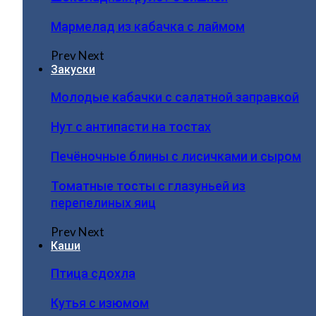
Мармелад из кабачка с лаймом
Prev
Next
Закуски
Молодые кабачки с салатной заправкой
Нут с антипасти на тостах
Печёночные блины с лисичками и сыром
Томатные тосты с глазуньей из
перепелиных яиц
Prev
Next
Каши
Птица сдохла
Кутья с изюмом