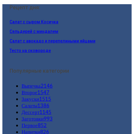
Рецепт дня:
Салат с сыром Косичка
Сельдерей с миндалем
Салат с авокадо и перепелиными яйцами
Тесто на сковороде
Популярные категории
Выпечка
2146
Второе
1547
Закуски
1515
Салаты
1386
Дессерт
1145
Заготовки
993
Первое
852
Напитки
826