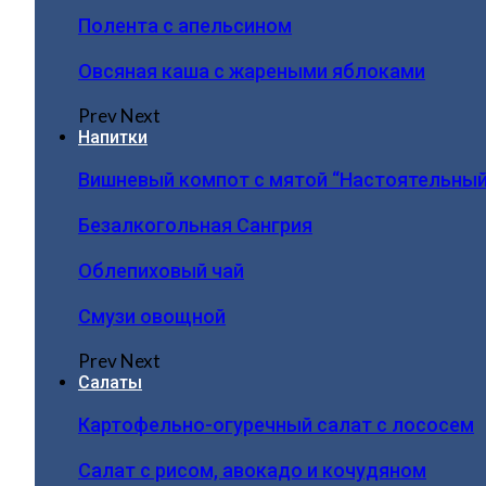
Полента с апельсином
Овсяная каша с жареными яблоками
Prev
Next
Напитки
Вишневый компот с мятой “Настоятельный
Безалкогольная Сангрия
Облепиховый чай
Смузи овощной
Prev
Next
Салаты
Картофельно-огуречный салат с лососем
Салат с рисом, авокадо и кочудяном