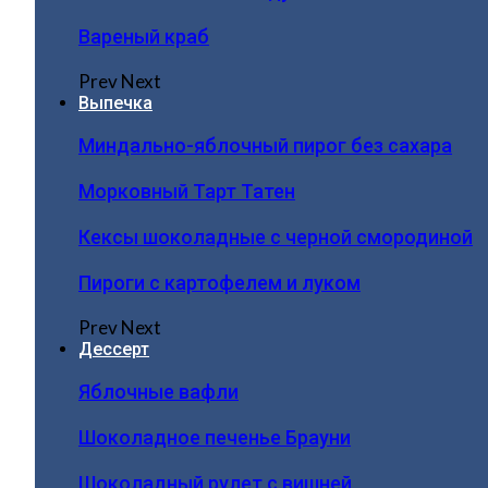
Вареный краб
Prev
Next
Выпечка
Миндально-яблочный пирог без сахара
Морковный Тарт Татен
Кексы шоколадные с черной смородиной
Пироги c картофелем и луком
Prev
Next
Дессерт
Яблочные вафли
Шоколадное печенье Брауни
Шоколадный рулет с вишней