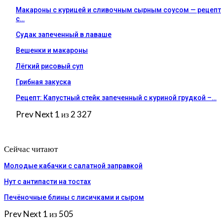
Макароны с курицей и сливочным сырным соусом — рецепт
с…
Судак запеченный в лаваше
Вешенки и макароны
Лёгкий рисовый суп
Грибная закуска
Рецепт: Капустный стейк запеченный с куриной грудкой –…
Prev
Next
1 из 2 327
Сейчас читают
Молодые кабачки с салатной заправкой
Нут с антипасти на тостах
Печёночные блины с лисичками и сыром
Prev
Next
1 из 505