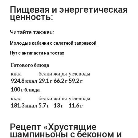
Пищевая и энергетическая
ценность:
Читайте такжеu:
Молодые кабачки с салатной заправкой
Нут с антипасти на тостах
Готового блюда
ккал
белки
жиры
углеводы
924.8 ккал
29.1 г
66.2 г
59.2 г
100 г блюда
ккал
белки
жиры
углеводы
181.3 ккал
5.7 г
13 г
11.6 г
Рецепт «Хрустящие
шампиньоны с беконом и