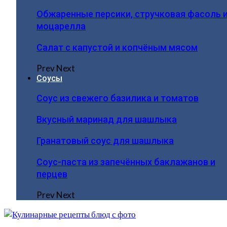
Обжаренные персики, стручковая фасоль 
моцарелла
Салат с капустой и копчёным мясом
Prev
Next
Соусы
Соус из свежего базилика и томатов
Вкусный маринад для шашлыка
Гранатовый соус для шашлыка
Соус-паста из запечённых баклажанов и
перцев
Prev
Next