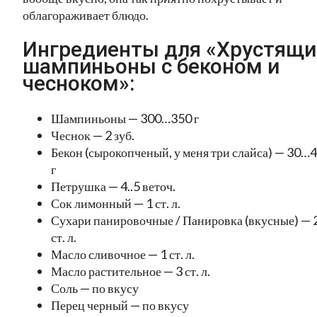
облагораживает блюдо.
Ингредиенты для «Хрустящи
шампиньоны с беконом и
чесноком»:
Шампиньоны — 300…350 г
Чеснок — 2 зуб.
Бекон (сырокопченый, у меня три слайса) — 30…
г
Петрушка — 4..5 веточ.
Сок лимонный — 1 ст. л.
Сухари панировочные / Панировка (вкусные) — 
ст. л.
Масло сливочное — 1 ст. л.
Масло растительное — 3 ст. л.
Соль — по вкусу
Перец черный — по вкусу