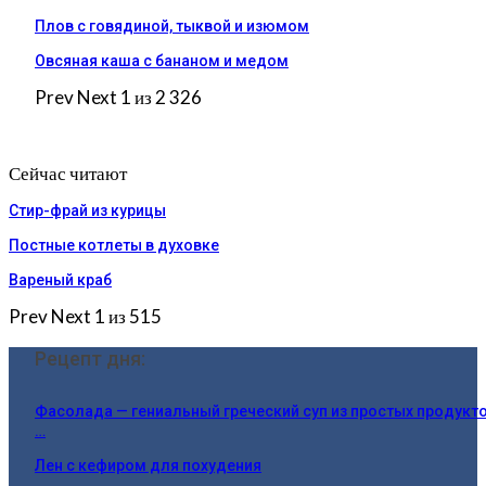
Плов с говядиной, тыквой и изюмом
Овсяная каша с бананом и медом
Prev
Next
1 из 2 326
Сейчас читают
Стир-фрай из курицы
Постные котлеты в духовке
Вареный краб
Prev
Next
1 из 515
Рецепт дня:
Фасолада — гениальный греческий суп из простых продукто
…
Лен с кефиром для похудения