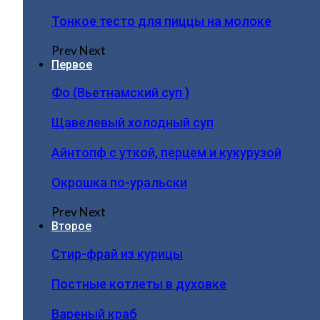
Тонкое тесто для пиццы на молоке
Prev
Next
Первое
Фо (Вьетнамский суп )
Щавелевый холодный суп
Айнтопф с уткой, перцем и кукурузой
Окрошка по-уральски
Prev
Next
Второе
Стир-фрай из курицы
Постные котлеты в духовке
Вареный краб