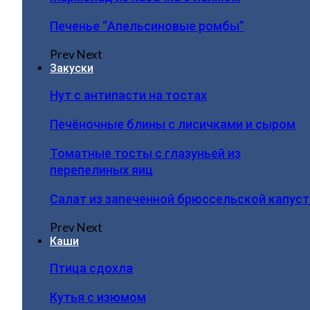
Печенье “Апельсиновые ромбы”
Prev
Next
Закуски
Нут с антипасти на тостах
Печёночные блины с лисичками и сыром
Томатные тосты с глазуньей из
перепелиных яиц
Салат из запеченной брюссельской капус
Prev
Next
Каши
Птица сдохла
Кутья с изюмом