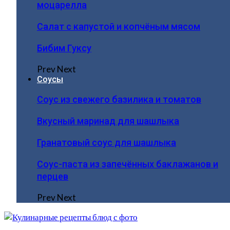
моцарелла
Салат с капустой и копчёным мясом
Бибим Гуксу
Prev
Next
Соусы
Соус из свежего базилика и томатов
Вкусный маринад для шашлыка
Гранатовый соус для шашлыка
Соус-паста из запечённых баклажанов и
перцев
Prev
Next