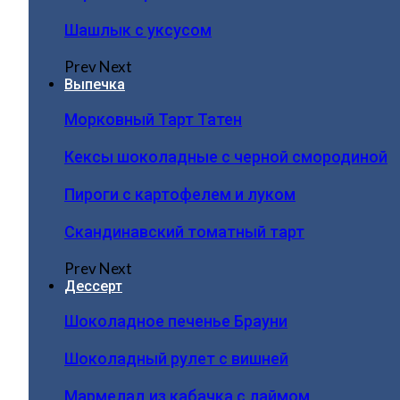
Шашлык с уксусом
Prev
Next
Выпечка
Морковный Тарт Татен
Кексы шоколадные с черной смородиной
Пироги c картофелем и луком
Скандинавский томатный тарт
Prev
Next
Дессерт
Шоколадное печенье Брауни
Шоколадный рулет с вишней
Мармелад из кабачка с лаймом