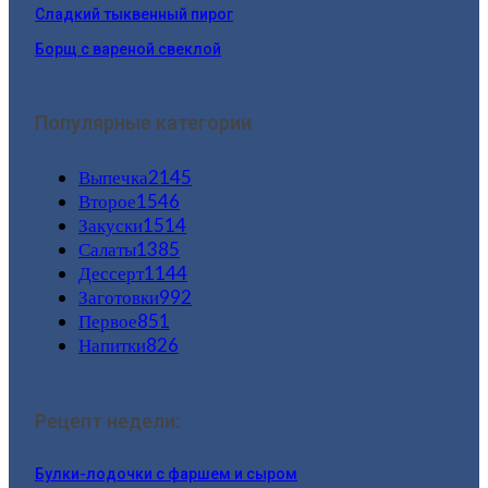
Сладкий тыквенный пирог
Борщ с вареной свеклой
Популярные категории
Выпечка
2145
Второе
1546
Закуски
1514
Салаты
1385
Дессерт
1144
Заготовки
992
Первое
851
Напитки
826
Рецепт недели:
Булки-лодочки с фаршем и сыром