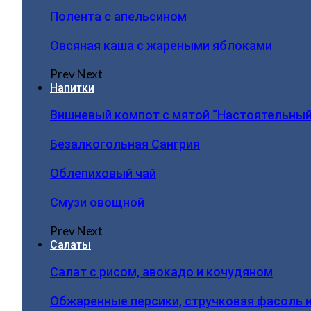
Полента с апельсином
Овсяная каша с жареными яблоками
Prev
Next
Напитки
Вишневый компот с мятой “Настоятельный
Безалкогольная Сангрия
Облепиховый чай
Смузи овощной
Prev
Next
Салаты
Салат с рисом, авокадо и кочудяном
Обжаренные персики, стручковая фасоль 